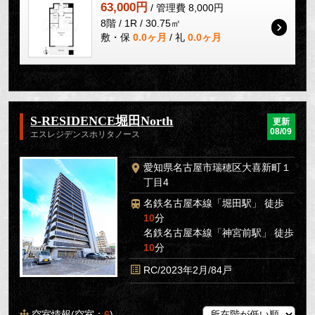
63,000円
/ 管理費 8,000円
8階 / 1R / 30.75㎡
敷・保
0.0ヶ月
/ 礼
0.0ヶ月
S-RESIDENCE堀田North
更新
08/09
エスレジデンスホリタノース
愛知県名古屋市瑞穂区大喜新町１
丁目4
名鉄名古屋本線「堀田駅」 徒歩
10
分
名鉄名古屋本線「神宮前駅」 徒歩
10
分
RC/2023年2月/84戸
空室情報(空室：
6
)