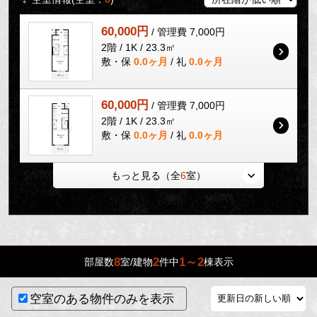
60,000円
/ 管理費 7,000円
2階 / 1K / 23.3㎡
敷・保
0.0ヶ月
/ 礼
0.0ヶ月
60,000円
/ 管理費 7,000円
2階 / 1K / 23.3㎡
敷・保
0.0ヶ月
/ 礼
0.0ヶ月
もっと見る（全
6
室）
8
2
1～2
部屋数
室/建物
件中
棟表示
空室のある物件のみを表示