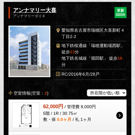
アンナマリー大喜
更新
08/09
アンナマリーダイキ
愛知県名古屋市瑞穂区大喜新町４
丁目2-2
地下鉄桜通線「瑞穂運動場西駅」
徒歩
13
分
地下鉄名城線「堀田駅」 徒歩
16
分
RC/2016年6月/28戸
空室情報(空室：
2
)
62,000円
/ 管理費 8,000円
5階 / 1R / 30.75㎡
敷・保
0.0ヶ月
/ 礼 1ヶ月