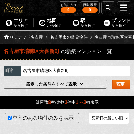
お気に入り
閲覧履歴
0
0
エリア
地図
駅
ブランド
から探す
から探す
から探す
から探す
リミテッド名古屋
名古屋市の賃貸物件
名古屋市瑞穂区大喜
名古屋市瑞穂区大喜新町
の新築マンション一覧
町名
名古屋市瑞穂区大喜新町
設定した条件をすべて表示
変更
8
2
1～2
部屋数
室/建物
件中
棟表示
空室のある物件のみを表示