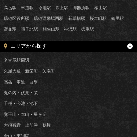
高岳駅
車道駅
今池駅
吹上駅
御器所駅
桜山駅
瑞穂区役所駅
瑞穂運動場西駅
新瑞橋駅
桜本町駅
鶴里駅
野並駅
鳴子北駅
相生山駅
神沢駅
徳重駅
エリアから探す
名古屋駅周辺
久屋大通・新栄町・矢場町
高岳・車道・白壁
丸の内・伏見・栄
千種・今池・池下
覚王山・本山・星ヶ丘
大須観音・上前津・鶴舞
金山・東別院