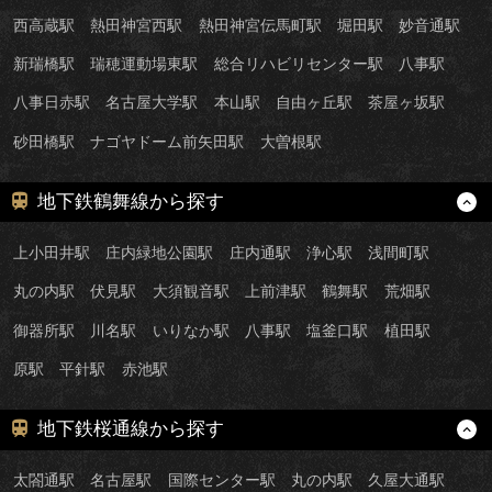
西高蔵駅
熱田神宮西駅
熱田神宮伝馬町駅
堀田駅
妙音通駅
新瑞橋駅
瑞穂運動場東駅
総合リハビリセンター駅
八事駅
八事日赤駅
名古屋大学駅
本山駅
自由ヶ丘駅
茶屋ヶ坂駅
砂田橋駅
ナゴヤドーム前矢田駅
大曽根駅
地下鉄鶴舞線から探す
上小田井駅
庄内緑地公園駅
庄内通駅
浄心駅
浅間町駅
丸の内駅
伏見駅
大須観音駅
上前津駅
鶴舞駅
荒畑駅
御器所駅
川名駅
いりなか駅
八事駅
塩釜口駅
植田駅
原駅
平針駅
赤池駅
地下鉄桜通線から探す
太閤通駅
名古屋駅
国際センター駅
丸の内駅
久屋大通駅