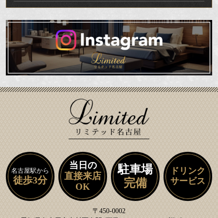
当日の
駐車場
ドリンク
名古屋駅から
直接来店
徒歩3分
サービス
完備
OK
〒450-0002