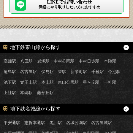
LINEでお問い合わせ
気軽にやり取りしたい方におすすめ
地下鉄東山線から探す
高畑駅
八田駅
岩塚駅
中村公園駅
中村日赤駅
本陣駅
亀島駅
名古屋駅
伏見駅
栄駅
新栄町駅
千種駅
今池駅
池下駅
覚王山駅
本山駅
東山公園駅
星ヶ丘駅
一社駅
上社駅
本郷駅
藤が丘駅
地下鉄名城線から探す
平安通駅
志賀本通駅
黒川駅
名城公園駅
名古屋城駅