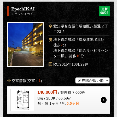
EpochIKAI
更新
08/08
エポックイカイ
愛知県名古屋市瑞穂区八勝通２丁
目23-2
地下鉄名城線「瑞穂運動場東駅」
徒歩
2
分
地下鉄名城線「総合リハビリセン
ター駅」 徒歩
10
分
RC/2015年10月/29戸
空室情報(空室：
1
)
146,000円
/ 管理費 7,000円
5階 / 2LDK / 66.59㎡
敷・保 1ヶ月 / 礼
0.0ヶ月