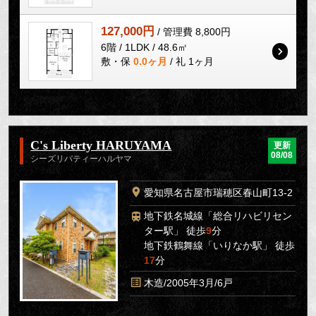
127,000円
/ 管理費 8,800円
6階 / 1LDK / 48.6㎡
敷・保
0.0ヶ月
/ 礼 1ヶ月
C's Liberty HARUYAMA
更新
08/08
シーズリバティーハルヤマ
愛知県名古屋市瑞穂区春山町13-2
地下鉄名城線「総合リハビリセン
ター駅」 徒歩
9
分
地下鉄鶴舞線「いりなか駅」 徒歩
17
分
木造/2005年3月/6戸