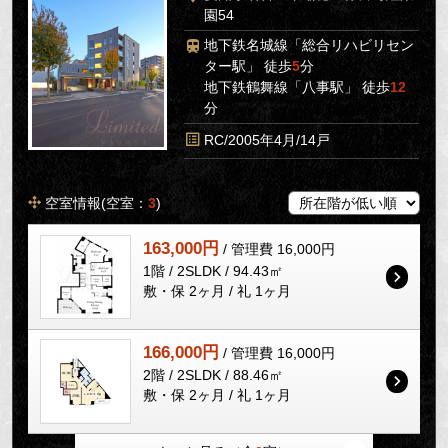
園54
地下鉄名城線「総合リハビリセン
ター駅」 徒歩
5
分
地下鉄鶴舞線「八事駅」 徒歩
12
分
RC/2005年4月/14戸
空室情報(空室：
3
)
163,000円
/ 管理費 16,000円
1階 / 2SLDK / 94.43㎡
敷・保 2ヶ月 / 礼 1ヶ月
166,000円
/ 管理費 16,000円
2階 / 2SLDK / 88.46㎡
敷・保 2ヶ月 / 礼 1ヶ月