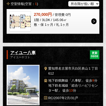
空室情報(空室：
1
)
270,000円
/ 管理費 0円
1階 / 3LDK / 145.06㎡
敷・保 1ヶ月 / 礼 1ヶ月
アイユー八事
更新
08/08
アイユーヤゴト
愛知県名古屋市天白区表山１丁目
612
地下鉄鶴舞線「八事駅」 徒歩
9
分
地下鉄名城線「総合リハビリセン
ター駅」 徒歩
13
分
RC/2007年2月/31戸