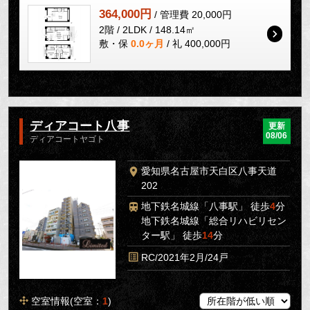
364,000円
/ 管理費 20,000円
2階 / 2LDK / 148.14㎡
敷・保
0.0ヶ月
/ 礼 400,000円
ディアコート八事
更新
08/06
ディアコートヤゴト
愛知県名古屋市天白区八事天道
202
地下鉄名城線「八事駅」 徒歩
4
分
地下鉄名城線「総合リハビリセン
ター駅」 徒歩
14
分
RC/2021年2月/24戸
空室情報(空室：
1
)