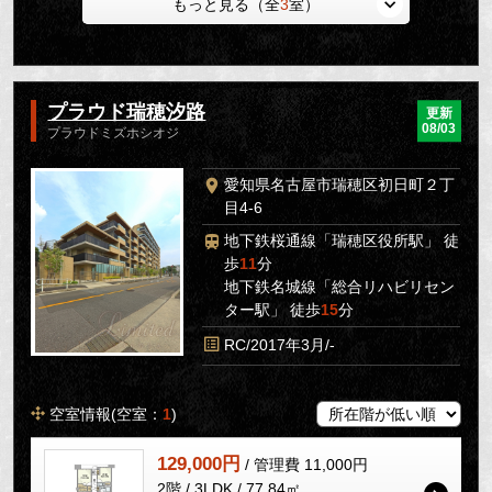
もっと見る（全
3
室）
プラウド瑞穂汐路
更新
08/03
プラウドミズホシオジ
愛知県名古屋市瑞穂区初日町２丁
目4-6
地下鉄桜通線「瑞穂区役所駅」 徒
歩
11
分
地下鉄名城線「総合リハビリセン
ター駅」 徒歩
15
分
RC/2017年3月/-
空室情報(空室：
1
)
129,000円
/ 管理費 11,000円
2階 / 3LDK / 77.84㎡