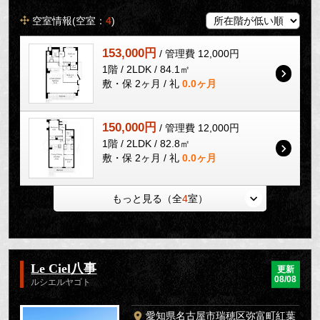
空室情報(空室：
4
)
153,000円
/ 管理費 12,000円
1階 / 2LDK / 84.1㎡
敷・保 2ヶ月 / 礼
0.0ヶ月
150,000円
/ 管理費 12,000円
1階 / 2LDK / 82.8㎡
敷・保 2ヶ月 / 礼
0.0ヶ月
もっと見る（全
4
室）
Le Ciel八事
更新
08/08
ルシエルヤゴト
愛知県名古屋市瑞穂区弥富町紅葉