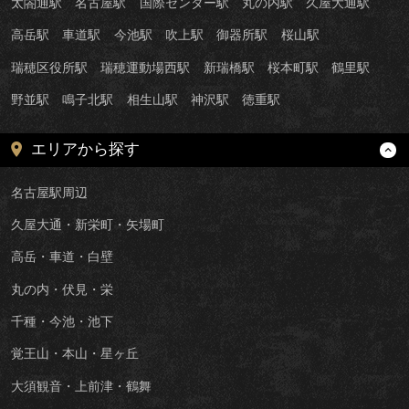
太閤通駅
名古屋駅
国際センター駅
丸の内駅
久屋大通駅
高岳駅
車道駅
今池駅
吹上駅
御器所駅
桜山駅
瑞穂区役所駅
瑞穂運動場西駅
新瑞橋駅
桜本町駅
鶴里駅
野並駅
鳴子北駅
相生山駅
神沢駅
徳重駅
エリアから探す
名古屋駅周辺
久屋大通・新栄町・矢場町
高岳・車道・白壁
丸の内・伏見・栄
千種・今池・池下
覚王山・本山・星ヶ丘
大須観音・上前津・鶴舞