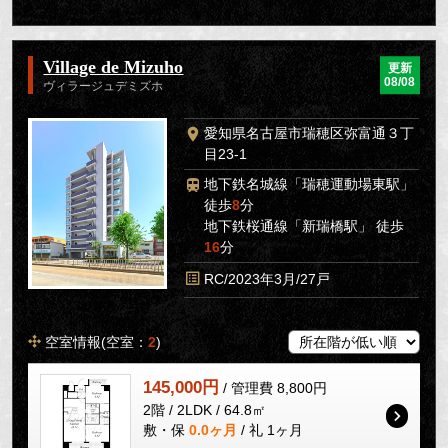
Village de Mizuho
更新
08/08
ヴィラージュデミズホ
愛知県名古屋市瑞穂区弥富通３丁
目23-1
地下鉄名城線「瑞穂運動場東駅」
徒歩
8
分
地下鉄桜通線「新瑞橋駅」 徒歩
16
分
RC/2023年3月/27戸
空室情報(空室：
2
)
145,000円
/ 管理費 8,800円
2階 / 2LDK / 64.8㎡
敷・保
0.0ヶ月
/ 礼 1ヶ月