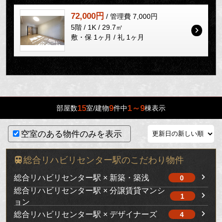
72,000円
/ 管理費 7,000円
5階 / 1K / 29.7㎡
敷・保 1ヶ月 / 礼 1ヶ月
15
9
1～9
部屋数
室/建物
件中
棟表示
空室のある物件のみを表示
総合リハビリセンター駅のこだわり物件
総合リハビリセンター駅 × 新築・築浅
0
総合リハビリセンター駅 × 分譲賃貸マンシ
1
ョン
総合リハビリセンター駅 × デザイナーズ
4