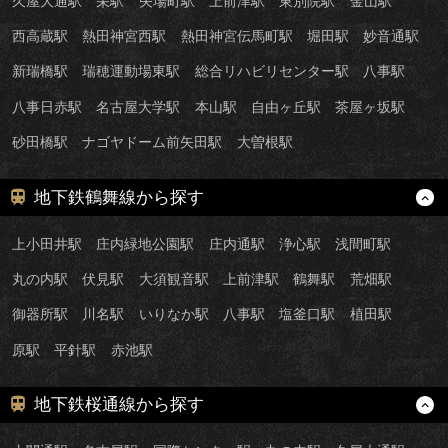
久屋大通駅
栄駅
矢場町駅
上前津駅
東別院駅
金山駅
西高蔵駅
熱田神宮西駅
熱田神宮伝馬町駅
堀田駅
妙音通駅
新瑞橋駅
瑞穂運動場東駅
総合リハビリセンター駅
八事駅
八事日赤駅
名古屋大学駅
本山駅
自由ヶ丘駅
茶屋ヶ坂駅
砂田橋駅
ナゴヤドーム前矢田駅
大曽根駅
地下鉄鶴舞線から探す
上小田井駅
庄内緑地公園駅
庄内通駅
浄心駅
浅間町駅
丸の内駅
伏見駅
大須観音駅
上前津駅
鶴舞駅
荒畑駅
御器所駅
川名駅
いりなか駅
八事駅
塩釜口駅
植田駅
原駅
平針駅
赤池駅
地下鉄桜通線から探す