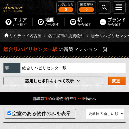
お気に入り
閲覧履歴
0
0
エリア
地図
駅
ブランド
から探す
から探す
から探す
から探す
リミテッド名古屋
名古屋市の賃貸物件
総合リハビリセンタ
総合リハビリセンター駅
の新築マンション一覧
駅
総合リハビリセンター駅
設定した条件をすべて表示
変更
15
9
1～9
部屋数
室/建物
件中
棟表示
空室のある物件のみを表示