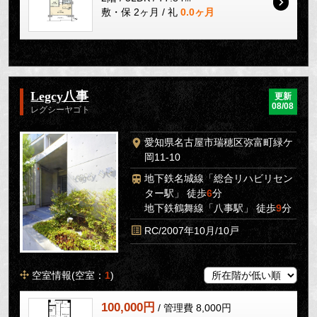
敷・保 2ヶ月 / 礼
0.0ヶ月
Legcy八事
更新
08/08
レグシーヤゴト
愛知県名古屋市瑞穂区弥富町緑ケ
岡11-10
地下鉄名城線「総合リハビリセン
ター駅」 徒歩
6
分
地下鉄鶴舞線「八事駅」 徒歩
9
分
RC/2007年10月/10戸
空室情報(空室：
1
)
100,000円
/ 管理費 8,000円