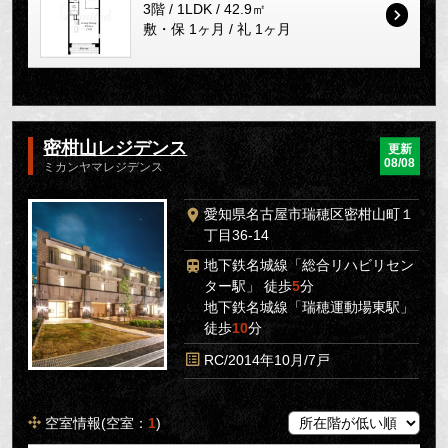
3階 / 1LDK / 42.9㎡
敷・保 1ヶ月 / 礼 1ヶ月
密柑山レジデンス
更新
08/08
ミカンヤマレジデンス
愛知県名古屋市瑞穂区密柑山町１
丁目36-14
地下鉄名城線「総合リハビリセン
ター駅」 徒歩
5
分
地下鉄名城線「瑞穂運動場東駅」
徒歩
10
分
RC/2014年10月/7戸
空室情報(空室：
1
)