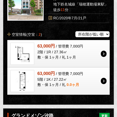
地下鉄名城線「瑞穂運動場東駅」
徒歩
11
分
RC/2020年7月/21戸
空室情報(空室：
2
)
63,000円
/ 管理費 7,000円
2階 / 1R / 27.36㎡
敷・保 1ヶ月 / 礼 1ヶ月
63,000円
/ 管理費 7,000円
5階 / 1K / 27.22㎡
敷・保 1ヶ月 / 礼
0.0ヶ月
グランドメゾン汐路
更新