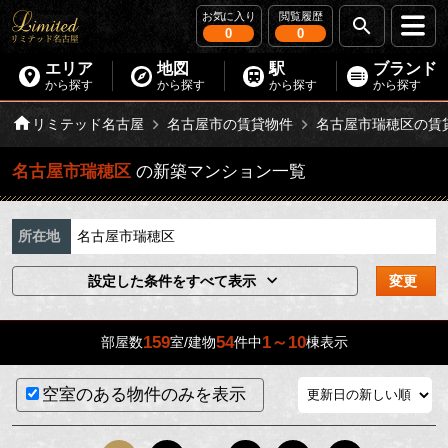
お気に入り
閲覧履歴
0
0
エリア
地図
駅
ブランド
から探す
から探す
から探す
から探す
リミテッド名古屋
名古屋市の賃貸物件
名古屋市瑞穂区の賃
名古屋市瑞穂区
の新築マンション一覧
所在地
名古屋市瑞穂区
設定した条件をすべて表示
変更
159
54
1～10
部屋数
室/建物
件中
棟表示
空室のある物件のみを表示