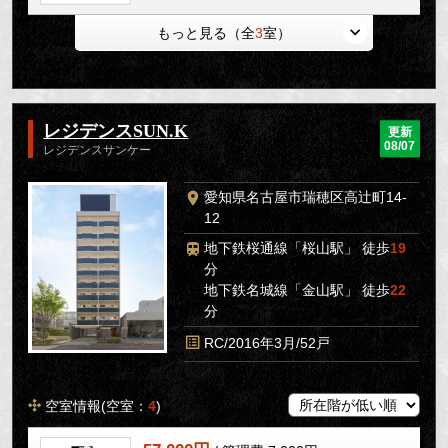
もっと見る（全
3
室）
レジデンスSUN.K
更新
08/07
レジデンスサンケー
愛知県名古屋市瑞穂区高辻町14-
12
地下鉄桜通線「桜山駅」 徒歩
19
分
地下鉄名城線「金山駅」 徒歩
22
分
RC/2016年3月/52戸
空室情報(空室：
4
)