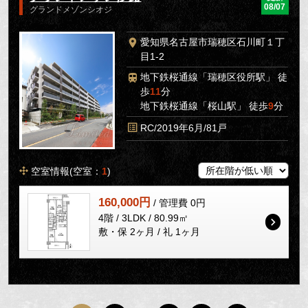
08/07
グランドメゾンシオジ
愛知県名古屋市瑞穂区石川町１丁
目1-2
地下鉄桜通線「瑞穂区役所駅」 徒
歩
11
分
地下鉄桜通線「桜山駅」 徒歩
9
分
RC/2019年6月/81戸
空室情報(空室：
1
)
160,000円
/ 管理費 0円
4階 / 3LDK / 80.99㎡
敷・保 2ヶ月 / 礼 1ヶ月