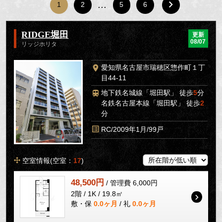
…
1
2
5
6
RIDGE堀田
更新
08/07
リッジホリタ
愛知県名古屋市瑞穂区惣作町１丁
目44-11
地下鉄名城線「堀田駅」 徒歩
5
分
名鉄名古屋本線「堀田駅」 徒歩
2
分
RC/2009年1月/99戸
空室情報(空室：
17
)
48,500円
/ 管理費 6,000円
2階 / 1K / 19.8㎡
敷・保
0.0ヶ月
/ 礼
0.0ヶ月