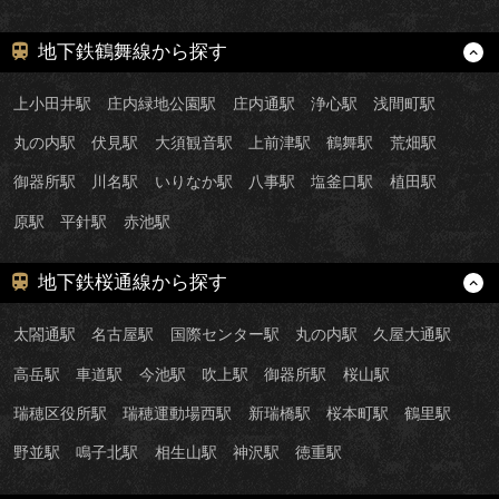
地下鉄鶴舞線から探す
上小田井駅
庄内緑地公園駅
庄内通駅
浄心駅
浅間町駅
丸の内駅
伏見駅
大須観音駅
上前津駅
鶴舞駅
荒畑駅
御器所駅
川名駅
いりなか駅
八事駅
塩釜口駅
植田駅
原駅
平針駅
赤池駅
地下鉄桜通線から探す
太閤通駅
名古屋駅
国際センター駅
丸の内駅
久屋大通駅
高岳駅
車道駅
今池駅
吹上駅
御器所駅
桜山駅
瑞穂区役所駅
瑞穂運動場西駅
新瑞橋駅
桜本町駅
鶴里駅
野並駅
鳴子北駅
相生山駅
神沢駅
徳重駅