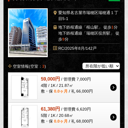
愛知県名古屋市瑞穂区瑞穂通１丁
目5-1
地下鉄桜通線「桜山駅」 徒歩
1
分
地下鉄桜通線「瑞穂区役所駅」 徒
歩
9
分
RC/2025年8月/142戸
空室情報(空室：
3
)
59,000円
/ 管理費 7,000円
4階 / 1K / 21.87㎡
敷・保
0.0ヶ月
/ 礼 66,000円
61,380円
/ 管理費 6,620円
5階 / 1K / 20.68㎡
敷・保
0.0ヶ月
/ 礼 68,000円