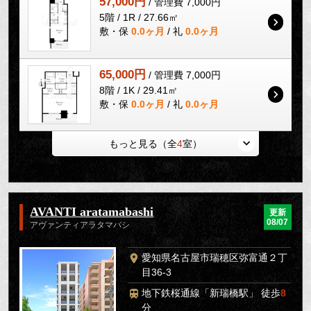
57,000円
/ 管理費 7,000円
5階 / 1R / 27.66㎡
敷・保
0.0ヶ月
/ 礼
0.0ヶ月
65,000円
/ 管理費 7,000円
8階 / 1K / 29.41㎡
敷・保
0.0ヶ月
/ 礼
0.0ヶ月
もっと見る（全
4
室）
AVANTI aratamabashi
更新
08/07
アヴァンティアラタマバシ
愛知県名古屋市瑞穂区弥富通２丁
目36-3
地下鉄桜通線「新瑞橋駅」 徒歩
8
分