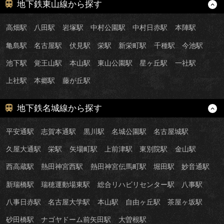
地下鉄東山線から探す
高畑駅
八田駅
岩塚駅
中村公園駅
中村日赤駅
本陣駅
亀島駅
名古屋駅
伏見駅
栄駅
新栄町駅
千種駅
今池駅
池下駅
覚王山駅
本山駅
東山公園駅
星ヶ丘駅
一社駅
上社駅
本郷駅
藤が丘駅
地下鉄名城線から探す
平安通駅
志賀本通駅
黒川駅
名城公園駅
名古屋城駅
久屋大通駅
栄駅
矢場町駅
上前津駅
東別院駅
金山駅
西高蔵駅
熱田神宮西駅
熱田神宮伝馬町駅
堀田駅
妙音通駅
新瑞橋駅
瑞穂運動場東駅
総合リハビリセンター駅
八事駅
八事日赤駅
名古屋大学駅
本山駅
自由ヶ丘駅
茶屋ヶ坂駅
砂田橋駅
ナゴヤドーム前矢田駅
大曽根駅