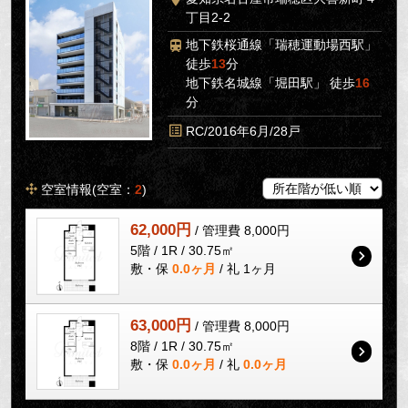
丁目2-2
地下鉄桜通線「瑞穂運動場西駅」
徒歩
13
分
地下鉄名城線「堀田駅」 徒歩
16
分
RC/2016年6月/28戸
空室情報(空室：
2
)
62,000円
/ 管理費 8,000円
5階 / 1R / 30.75㎡
敷・保
0.0ヶ月
/ 礼 1ヶ月
63,000円
/ 管理費 8,000円
8階 / 1R / 30.75㎡
敷・保
0.0ヶ月
/ 礼
0.0ヶ月