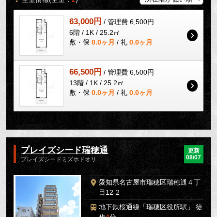
63,000円
/ 管理費 6,500円
6階 / 1K / 25.2㎡
敷・保
0.0ヶ月
/ 礼
0.0ヶ月
66,500円
/ 管理費 6,500円
13階 / 1K / 25.2㎡
敷・保
0.0ヶ月
/ 礼
0.0ヶ月
プレイズシード瑞穂通
更新
08/07
プレイズシードミズホドオリ
愛知県名古屋市瑞穂区瑞穂通４丁
目12-2
地下鉄桜通線「瑞穂区役所駅」 徒
歩
4
分