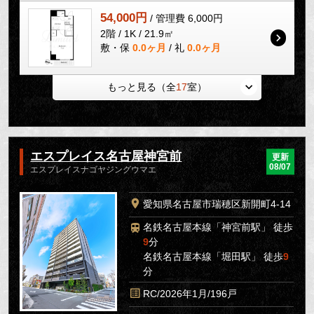
54,000円
/ 管理費 6,000円
2階 / 1K / 21.9㎡
敷・保
0.0ヶ月
/ 礼
0.0ヶ月
もっと見る（全
17
室）
エスプレイス名古屋神宮前
更新
08/07
エスプレイスナゴヤジングウマエ
愛知県名古屋市瑞穂区新開町4-14
名鉄名古屋本線「神宮前駅」 徒歩
9
分
名鉄名古屋本線「堀田駅」 徒歩
9
分
RC/2026年1月/196戸