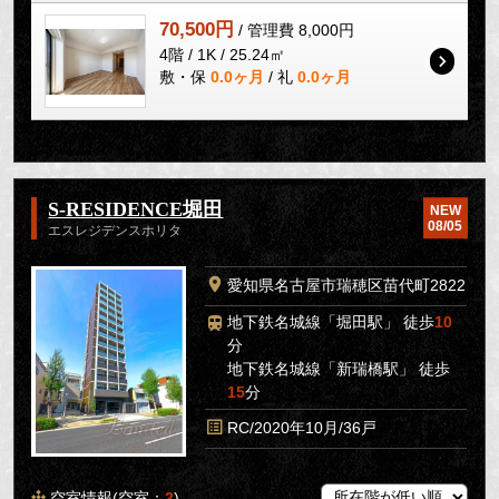
70,500円
/ 管理費 8,000円
4階 / 1K / 25.24㎡
敷・保
0.0ヶ月
/ 礼
0.0ヶ月
S-RESIDENCE堀田
NEW
08/05
エスレジデンスホリタ
愛知県名古屋市瑞穂区苗代町2822
地下鉄名城線「堀田駅」 徒歩
10
分
地下鉄名城線「新瑞橋駅」 徒歩
15
分
RC/2020年10月/36戸
空室情報(空室：
2
)