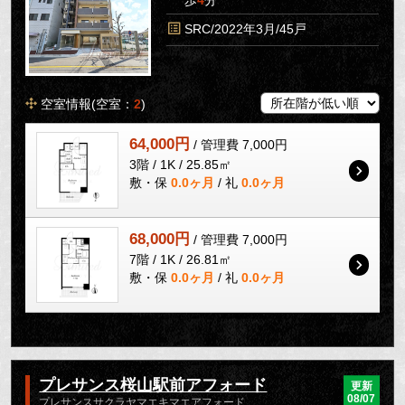
SRC/2022年3月/45戸
空室情報(空室：
2
)
64,000円
/ 管理費 7,000円
3階 / 1K / 25.85㎡
敷・保
0.0ヶ月
/ 礼
0.0ヶ月
68,000円
/ 管理費 7,000円
7階 / 1K / 26.81㎡
敷・保
0.0ヶ月
/ 礼
0.0ヶ月
プレサンス桜山駅前アフォード
更新
08/07
プレサンスサクラヤマエキマエアフォード