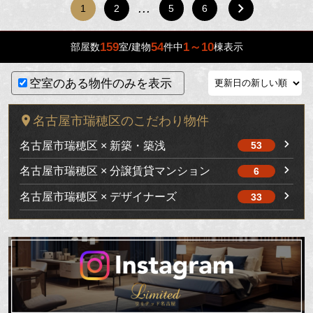
…
1
2
5
6
159
54
1～10
部屋数
室/建物
件中
棟表示
空室のある物件のみを表示
名古屋市瑞穂区のこだわり物件
名古屋市瑞穂区 × 新築・築浅
53
名古屋市瑞穂区 × 分譲賃貸マンション
6
名古屋市瑞穂区 × デザイナーズ
33