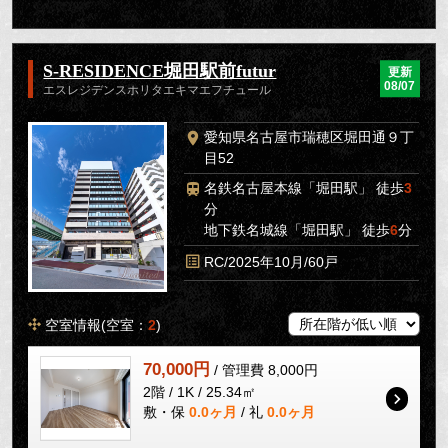
S-RESIDENCE堀田駅前futur
更新
08/07
エスレジデンスホリタエキマエフチュール
愛知県名古屋市瑞穂区堀田通９丁
目52
名鉄名古屋本線「堀田駅」 徒歩
3
分
地下鉄名城線「堀田駅」 徒歩
6
分
RC/2025年10月/60戸
空室情報(空室：
2
)
70,000円
/ 管理費 8,000円
2階 / 1K / 25.34㎡
敷・保
0.0ヶ月
/ 礼
0.0ヶ月