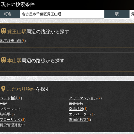
現在の検索条件
町名
名古屋市千種区覚王山通
駅
覚王山駅
周辺の路線から探す
地下鉄東山線
(
3
)
本山駅
周辺の路線から探す
こだわり物件
を探す
ペット相談
(
1
)
タワーマンション
(
2
)
分譲
敷金なし
フリーレント
楽器相談
(
1
)
駐輪場
(
3
)
エレベーター
(
3
)
フローリング
(
3
)
洗面所独立
(
3
)
賃貸管理募集中