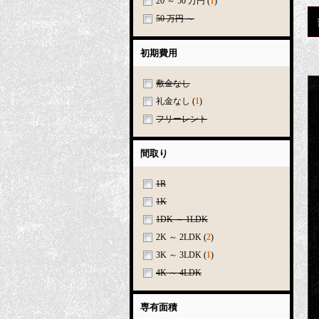
20 ～ 50 万円
(
1
)
50 万円 ～
初期費用
敷金なし
礼金なし
(
1
)
フリーレント
間取り
1R
1K
1DK ～ 1LDK
2K ～ 2LDK
(
2
)
3K ～ 3LDK
(
1
)
4K ～ 4LDK
専有面積