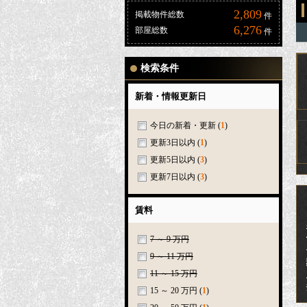
2,809
掲載物件総数
件
6,276
部屋総数
件
検索条件
新着・情報更新日
今日の新着・更新
(
1
)
更新3日以内
(
1
)
更新5日以内
(
3
)
更新7日以内
(
3
)
賃料
7 ～ 9 万円
9 ～ 11 万円
11 ～ 15 万円
15 ～ 20 万円
(
1
)