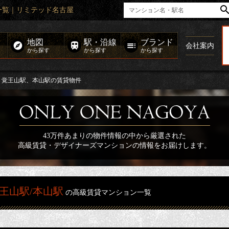
一覧｜リミテッド名古屋
地図
駅・沿線
ブランド
会社案内
から探す
から探す
から探す
覚王山駅、本山駅の賃貸物件
43万件あまりの物件情報の中から厳選された
高級賃貸・デザイナーズマンションの情報をお届けします。
王山駅/本山駅
の高級賃貸マンション一覧