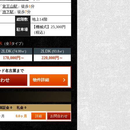
「
覚王山駅
」徒歩
1
分
「
池下駅
」徒歩
7
分
総階数
地上14階
【機械式】25,300円
駐車場
（税込）
K
3
（全
タイプ）
2LDK
2LDK
(74.99㎡)
(93.8㎡)
170,000円～
220,000円～
ッド名古屋まで
合わせ
物件詳細
保証金
礼金
ヶ月
0.0ヶ月
詳細
お問合わせ