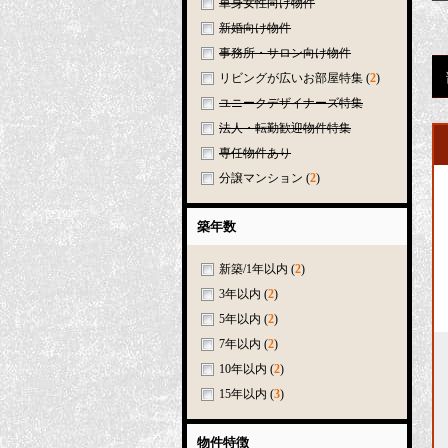
単身女性向け物件
新婚向け物件
事務所・サロン向け物件
リビングが広いお部屋特集
(
2
)
ユニークデザイナーズ特集
法人・転勤歓迎物件特集
専任物件あり
分譲マンション
(
2
)
築年数
新築/1年以内
(
2
)
3年以内
(
2
)
5年以内
(
2
)
7年以内
(
2
)
10年以内
(
2
)
15年以内
(
3
)
物件特徴