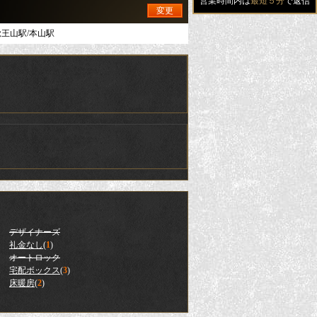
営業時間内は
最短５分
で返信
変更
覚王山駅/本山駅
デザイナーズ
礼金なし
(
1
)
オートロック
宅配ボックス
(
3
)
床暖房
(
2
)