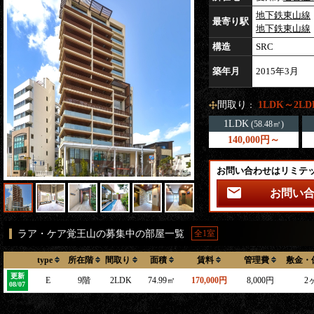
地下鉄東山線
最寄り駅
地下鉄東山線
構造
SRC
築年月
2015年3月
間取り
1LDK～2LD
：
1LDK
(58.48㎡)
140,000円～
お問い合わせはリミテ
お問い
ラア・ケア覚王山の募集中の部屋一覧
全1室
type
所在階
間取り
面積
賃料
管理費
敷金・
更新
E
9階
2LDK
74.99㎡
170,000円
8,000円
2
08/07