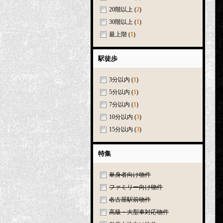
20階以上
(
2
)
30階以上
(
1
)
最上階
(
1
)
駅徒歩
3分以内
(
1
)
5分以内
(
1
)
7分以内
(
1
)
10分以内
(
3
)
15分以内
(
3
)
特集
単身者向け物件
ファミリー向け物件
名古屋駅前物件
高級・大型車対応物件