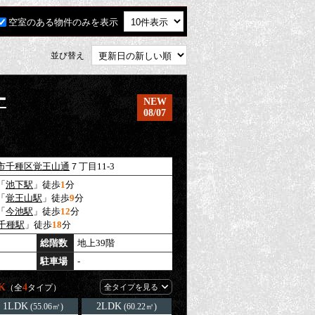
空室のある物件のみを表示
並び替え
ー
NEW
08/07
市千種区
覚王山通
７丁目11-3
「
池下駅
」徒歩
1
分
「
覚王山駅
」徒歩
9
分
「
今池駅
」徒歩
12
分
千種駅
」徒歩
18
分
総階数
地上39階
駐車場
-
K
4
（全
タイプ）
全タイプを見る
1LDK
2LDK
(55.06㎡)
(60.22㎡)