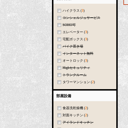
ハイクラス
(
3
)
コンシェルジュサービス
SOHO可
エレベーター
(
3
)
宅配ボックス
(
3
)
バイク置き場
インターネット無料
オートロック
(
3
)
Highセキュリティ
トランクルーム
タワーマンション
(
2
)
部屋設備
食器洗乾燥機
(
2
)
対面キッチン
(
2
)
アイランドキッチン