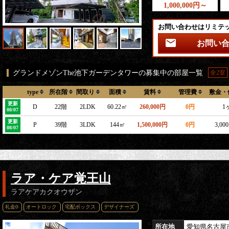
1,000,000円～
お問い合わせはリミテ
お問い
グランドメゾンThe池下ガーデンタワーの募集中の部屋一覧
全2室
type
所在階
間取り
面積
賃料
管理費
敷金・
更新
D
22階
2LDK
60.22㎡
260,000円
0円
1
08/07
更新
P
39階
3LDK
144㎡
1,500,000円
0円
3,00
08/07
ラア・ケア覚王山
ラアケアカクオウザン
礼金0
オートロック
宅配ボックス
デザイナーズ
所在地
愛知県
名古屋