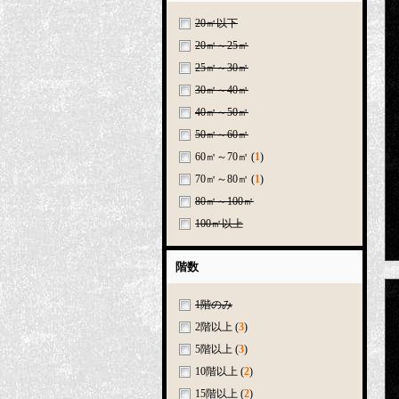
20㎡以下
20㎡～25㎡
25㎡～30㎡
30㎡～40㎡
40㎡～50㎡
50㎡～60㎡
60㎡～70㎡
(
1
)
70㎡～80㎡
(
1
)
80㎡～100㎡
100㎡以上
階数
1階のみ
2階以上
(
3
)
5階以上
(
3
)
10階以上
(
2
)
15階以上
(
2
)