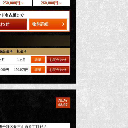
250,000円～
260,000円～
ッド名古屋まで
合わせ
物件詳細
保証金
礼金
ヶ月
1ヶ月
詳細
お問合わせ
0,000円
150.0万円
詳細
お問合わせ
NEW
08/07
市千種区
覚王山通
９丁目16-3