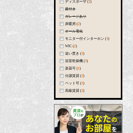
ディスポーザ
(
2
)
庭付き
ガレージあり
床暖房
(
2
)
オール電化
モニター付インターホン
(
3
)
WIC
(
2
)
追い焚き
(
3
)
浴室乾燥機
(
3
)
楽器可
(
1
)
分譲賃貸
(
2
)
ペット可
(
1
)
高級賃貸
(
2
)