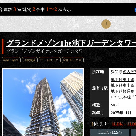
3
2
1〜2
部屋数
室/建物
件中
棟表示
1
グランドメゾンThe池下ガーデンタワ
グランドメゾンザイケシタガーデンタワー
新築・築浅
分譲賃貸
オートロック
宅配ボックス
所在地
愛知県
名古屋
地下鉄東山線
地下鉄東山線
最寄り駅
地下鉄桜通線
JR中央本線
「
構造
SRC
築年月
2025年11月
間取り
1LDK～3LD
：
3LDK
(122㎡)