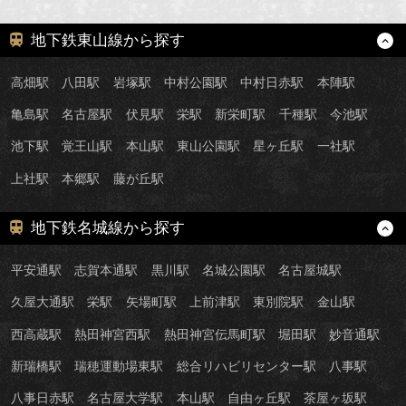
地下鉄東山線から探す
高畑駅
八田駅
岩塚駅
中村公園駅
中村日赤駅
本陣駅
亀島駅
名古屋駅
伏見駅
栄駅
新栄町駅
千種駅
今池駅
池下駅
覚王山駅
本山駅
東山公園駅
星ヶ丘駅
一社駅
上社駅
本郷駅
藤が丘駅
地下鉄名城線から探す
平安通駅
志賀本通駅
黒川駅
名城公園駅
名古屋城駅
久屋大通駅
栄駅
矢場町駅
上前津駅
東別院駅
金山駅
西高蔵駅
熱田神宮西駅
熱田神宮伝馬町駅
堀田駅
妙音通駅
新瑞橋駅
瑞穂運動場東駅
総合リハビリセンター駅
八事駅
八事日赤駅
名古屋大学駅
本山駅
自由ヶ丘駅
茶屋ヶ坂駅