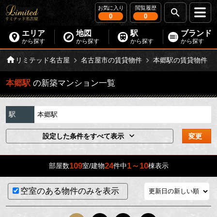
お気に入り
閲覧履歴
0
0
エリア
地図
駅
ブランド
から探す
から探す
から探す
から探す
リミテッド名古屋
名古屋市の賃貸物件
本郷駅の賃貸物件
本郷駅
の新築マンション一覧
駅
本郷駅
設定した条件をすべて表示
変更
109
24
1～10
部屋数
室/建物
件中
棟表示
空室のある物件のみを表示