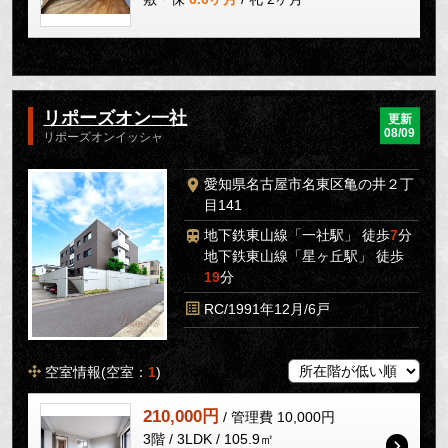
リポーズオン一社
更新
08/09
リポーズオンイッシャ
愛知県名古屋市名東区亀の井２丁
目141
地下鉄東山線「一社駅」 徒歩
7
分
地下鉄東山線「星ヶ丘駅」 徒歩
19
分
RC/1991年12月/6戸
空室情報(空室：
1
)
210,000円
/ 管理費 10,000円
3階 / 3LDK / 105.9㎡