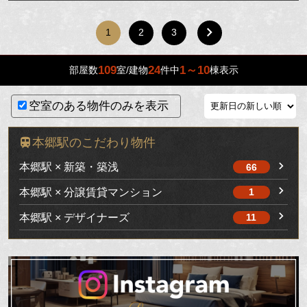
1
2
3
109
24
1～10
部屋数
室/建物
件中
棟表示
空室のある物件のみを表示
本郷駅のこだわり物件
本郷駅 × 新築・築浅
66
本郷駅 × 分譲賃貸マンション
1
本郷駅 × デザイナーズ
11