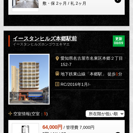
敷・保 2ヶ月 / 礼 2ヶ月
イースタンヒルズ本郷駅前
更新
08/09
イースタンヒルズホンゴウエキマエ
愛知県名古屋市名東区本郷２丁目
152-7
地下鉄東山線「本郷駅」 徒歩
1
分
RC/2016年1月/-
空室情報(空室：
5
)
64,000円
/ 管理費 7,000円