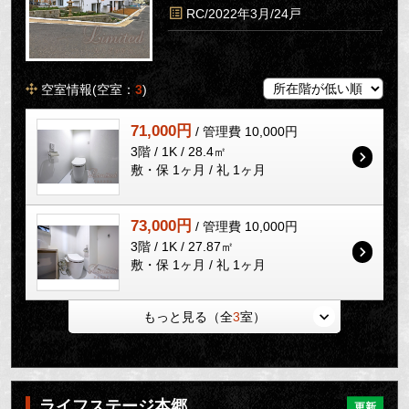
RC/2022年3月/24戸
空室情報(空室：
3
)
71,000円
/ 管理費 10,000円
3階 / 1K / 28.4㎡
敷・保 1ヶ月 / 礼 1ヶ月
73,000円
/ 管理費 10,000円
3階 / 1K / 27.87㎡
敷・保 1ヶ月 / 礼 1ヶ月
もっと見る（全
3
室）
ライフステージ本郷
更新