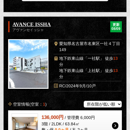
AVANCE ISSHA
更新
08/09
アヴァンセイッシャ
愛知県名古屋市名東区一社４丁目
149
地下鉄東山線「一社駅」 徒歩
13
分
地下鉄東山線「上社駅」 徒歩
13
分
RC/2024年9月/10戸
空室情報(空室：
1
)
136,000円
/ 管理費 6,000円
3階 / 2LDK / 63.84㎡
敷・保
0.0ヶ月
/ 礼 2ヶ月