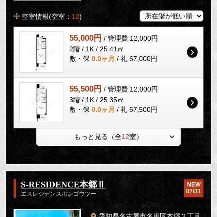
空室情報(空室：
12
)
55,000円
/ 管理費 12,000円
2階 / 1K / 25.41㎡
敷・保
0.0ヶ月
/ 礼 67,000円
55,500円
/ 管理費 12,000円
3階 / 1K / 25.35㎡
敷・保
0.0ヶ月
/ 礼 67,500円
もっと見る（全
12
室）
S-RESIDENCE本郷Ⅱ
NEW
07/31
エスレジデンスホンゴウツー
愛知県名古屋市名東区本郷２丁目