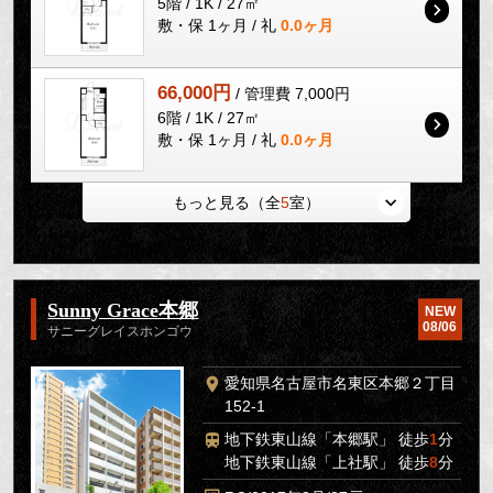
5階 / 1K / 27㎡
敷・保 1ヶ月 / 礼
0.0ヶ月
66,000円
/ 管理費 7,000円
6階 / 1K / 27㎡
敷・保 1ヶ月 / 礼
0.0ヶ月
もっと見る（全
5
室）
Sunny Grace本郷
NEW
08/06
サニーグレイスホンゴウ
愛知県名古屋市名東区本郷２丁目
152-1
地下鉄東山線「本郷駅」 徒歩
1
分
地下鉄東山線「上社駅」 徒歩
8
分