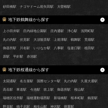
砂田橋駅
ナゴヤドーム前矢田駅
大曽根駅
地下鉄鶴舞線から探す
上小田井駅
庄内緑地公園駅
庄内通駅
浄心駅
浅間町駅
丸の内駅
伏見駅
大須観音駅
上前津駅
鶴舞駅
荒畑駅
御器所駅
川名駅
いりなか駅
八事駅
塩釜口駅
植田駅
原駅
平針駅
赤池駅
地下鉄桜通線から探す
太閤通駅
名古屋駅
国際センター駅
丸の内駅
久屋大通駅
高岳駅
車道駅
今池駅
吹上駅
御器所駅
桜山駅
瑞穂区役所駅
瑞穂運動場西駅
新瑞橋駅
桜本町駅
鶴里駅
野並駅
鳴子北駅
相生山駅
神沢駅
徳重駅