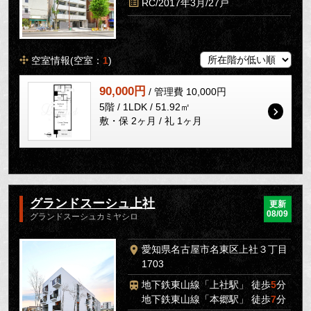
RC/2017年3月/27戸
空室情報(空室：
1
)
90,000円
/ 管理費 10,000円
5階 / 1LDK / 51.92㎡
敷・保 2ヶ月 / 礼 1ヶ月
グランドスーシュ上社
更新
08/09
グランドスーシュカミヤシロ
愛知県名古屋市名東区上社３丁目
1703
地下鉄東山線「上社駅」 徒歩
5
分
地下鉄東山線「本郷駅」 徒歩
7
分