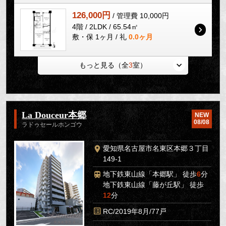
126,000円
/ 管理費 10,000円
4階 / 2LDK / 65.54㎡
敷・保 1ヶ月 / 礼
0.0ヶ月
もっと見る（全
3
室）
La Douceur本郷
NEW
08/08
ラドゥセールホンゴウ
愛知県名古屋市名東区本郷３丁目
149-1
地下鉄東山線「本郷駅」 徒歩
6
分
地下鉄東山線「藤が丘駅」 徒歩
12
分
RC/2019年8月/77戸