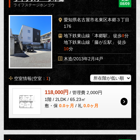
08/09
ライフステージホンゴウ
愛知県名古屋市名東区本郷３丁目
176
地下鉄東山線「本郷駅」 徒歩
8
分
地下鉄東山線「藤が丘駅」 徒歩
10
分
木造/2013年2月/4戸
空室情報(空室：
1
)
118,000円
/ 管理費 2,000円
1階 / 2LDK / 65.23㎡
敷・保
0.0ヶ月
/ 礼
0.0ヶ月