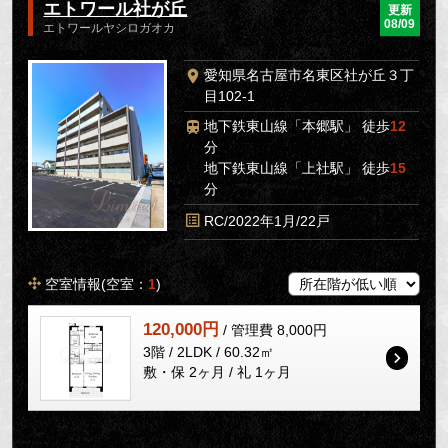
エトワール社が丘
更新
08/09
エトワールヤシロガオカ
愛知県名古屋市名東区社が丘３丁
目102-1
地下鉄東山線「本郷駅」 徒歩
12
分
地下鉄東山線「上社駅」 徒歩
15
分
RC/2022年1月/22戸
空室情報(空室：
1
)
120,000円
/ 管理費 8,000円
3階 / 2LDK / 60.32㎡
敷・保 2ヶ月 / 礼 1ヶ月