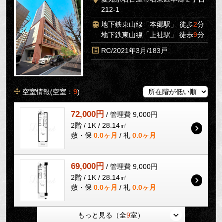
212-1
地下鉄東山線「本郷駅」 徒歩
2
分
地下鉄東山線「上社駅」 徒歩
9
分
RC/2021年3月/183戸
空室情報(空室：
9
)
72,000円
/ 管理費 9,000円
2階 / 1K / 28.14㎡
敷・保
0.0ヶ月
/ 礼
0.0ヶ月
69,000円
/ 管理費 9,000円
2階 / 1K / 28.14㎡
敷・保
0.0ヶ月
/ 礼
0.0ヶ月
もっと見る（全
9
室）