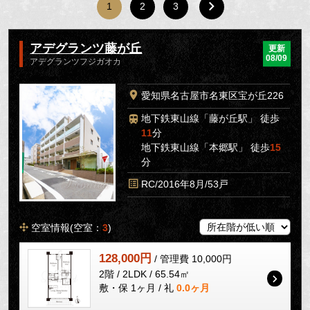
1
2
3
アデグランツ藤が丘
更新
08/09
アデグランツフジガオカ
愛知県名古屋市名東区宝が丘226
地下鉄東山線「藤が丘駅」 徒歩
11
分
地下鉄東山線「本郷駅」 徒歩
15
分
RC/2016年8月/53戸
空室情報(空室：
3
)
128,000円
/ 管理費 10,000円
2階 / 2LDK / 65.54㎡
敷・保 1ヶ月 / 礼
0.0ヶ月