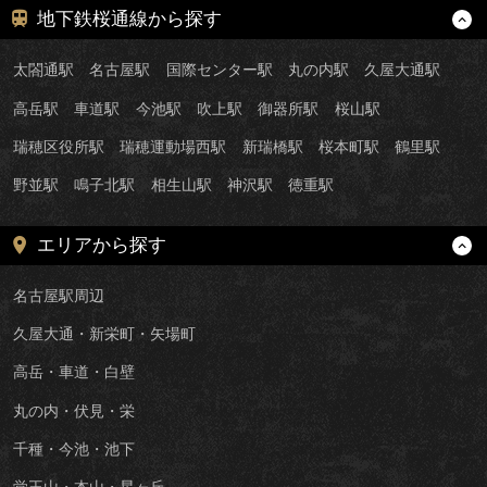
地下鉄桜通線から探す
太閤通駅
名古屋駅
国際センター駅
丸の内駅
久屋大通駅
高岳駅
車道駅
今池駅
吹上駅
御器所駅
桜山駅
瑞穂区役所駅
瑞穂運動場西駅
新瑞橋駅
桜本町駅
鶴里駅
野並駅
鳴子北駅
相生山駅
神沢駅
徳重駅
エリアから探す
名古屋駅周辺
久屋大通・新栄町・矢場町
高岳・車道・白壁
丸の内・伏見・栄
千種・今池・池下