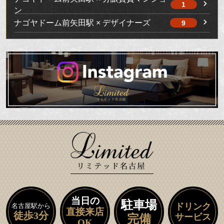
1
ン
ナゴヤドーム前矢田駅 × デザイナーズ
9
当日の
駐車場
ドリンク
名古屋駅から
直接来店
徒歩3分
サービス
完備
OK