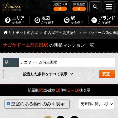
お気に入り
閲覧履歴
0
0
エリア
地図
駅
ブランド
から探す
から探す
から探す
から探す
リミテッド名古屋
名古屋市の賃貸物件
ナゴヤドーム前矢田
ナゴヤドーム前矢田駅
の新築マンション一覧
駅
ナゴヤドーム前矢田駅
設定した条件をすべて表示
変更
65
18
1～10
部屋数
室/建物
件中
棟表示
空室のある物件のみを表示