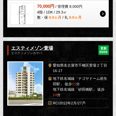
70,000円
/ 管理費 8,000円
4階 / 1DK / 29.3㎡
敷・保
0.0ヶ月
/ 礼
0.0ヶ月
エスティメゾン萱場
更新
08/08
エスティメゾンカヤバ
愛知県名古屋市千種区萱場２丁目
16-17
地下鉄名城線「ナゴヤドーム前矢
田駅」 徒歩
11
分
地下鉄名城線「砂田橋駅」 徒歩
14
分
RC/2012年2月/27戸