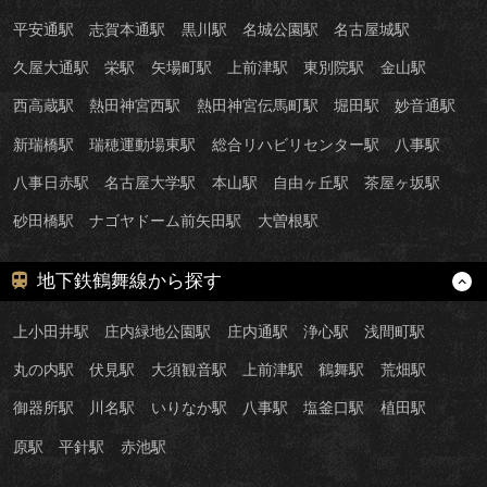
平安通駅
志賀本通駅
黒川駅
名城公園駅
名古屋城駅
久屋大通駅
栄駅
矢場町駅
上前津駅
東別院駅
金山駅
西高蔵駅
熱田神宮西駅
熱田神宮伝馬町駅
堀田駅
妙音通駅
新瑞橋駅
瑞穂運動場東駅
総合リハビリセンター駅
八事駅
八事日赤駅
名古屋大学駅
本山駅
自由ヶ丘駅
茶屋ヶ坂駅
砂田橋駅
ナゴヤドーム前矢田駅
大曽根駅
地下鉄鶴舞線から探す
上小田井駅
庄内緑地公園駅
庄内通駅
浄心駅
浅間町駅
丸の内駅
伏見駅
大須観音駅
上前津駅
鶴舞駅
荒畑駅
御器所駅
川名駅
いりなか駅
八事駅
塩釜口駅
植田駅
原駅
平針駅
赤池駅