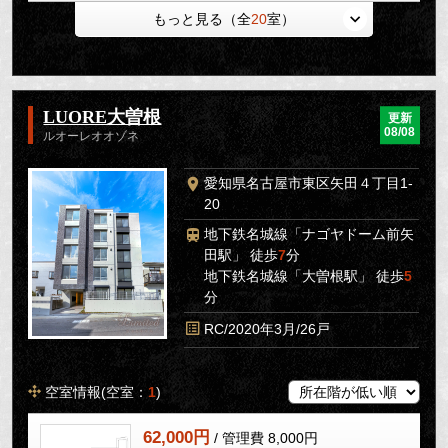
もっと見る（全
20
室）
LUORE大曽根
更新
08/08
ルオーレオオゾネ
愛知県名古屋市東区矢田４丁目1-
20
地下鉄名城線「ナゴヤドーム前矢
田駅」 徒歩
7
分
地下鉄名城線「大曽根駅」 徒歩
5
分
RC/2020年3月/26戸
空室情報(空室：
1
)
62,000円
/ 管理費 8,000円