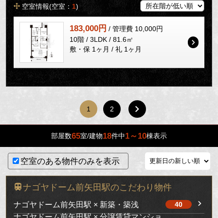
空室情報(空室：
1
)
183,000円
/ 管理費 10,000円
10階 / 3LDK / 81.6㎡
敷・保 1ヶ月 / 礼 1ヶ月
1
2
65
18
1～10
部屋数
室/建物
件中
棟表示
空室のある物件のみを表示
ナゴヤドーム前矢田駅のこだわり物件
ナゴヤドーム前矢田駅 × 新築・築浅
40
ナゴヤドーム前矢田駅 × 分譲賃貸マンショ