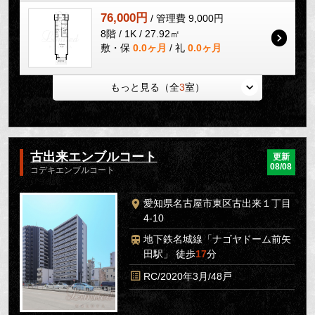
76,000円
/ 管理費 9,000円
8階 / 1K / 27.92㎡
敷・保
0.0ヶ月
/ 礼
0.0ヶ月
もっと見る（全
3
室）
古出来エンブルコート
更新
08/08
コデキエンブルコート
愛知県名古屋市東区古出来１丁目
4-10
地下鉄名城線「ナゴヤドーム前矢
田駅」 徒歩
17
分
RC/2020年3月/48戸