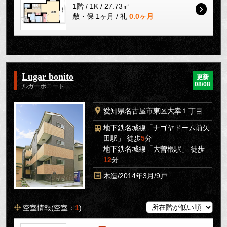
1階 / 1K / 27.73㎡
敷・保 1ヶ月 / 礼
0.0ヶ月
Lugar bonito
更新
08/08
ルガーボニート
愛知県名古屋市東区大幸１丁目
地下鉄名城線「ナゴヤドーム前矢
田駅」 徒歩
5
分
地下鉄名城線「大曽根駅」 徒歩
12
分
木造/2014年3月/9戸
空室情報(空室：
1
)