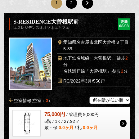
1
2
S-RESIDENCE大曽根駅前
更新
08/08
エスレジデンスオオゾネエキマエ
愛知県名古屋市北区大曽根３丁目
5-39
地下鉄名城線「大曽根駅」 徒歩
2
分
名鉄瀬戸線「大曽根駅」 徒歩
2
分
RC/2022年3月/556戸
空室情報(空室：
3
)
75,000円
/ 管理費 9,000円
5階 / 1K / 27.92㎡
敷・保
0.0ヶ月
/ 礼
0.0ヶ月