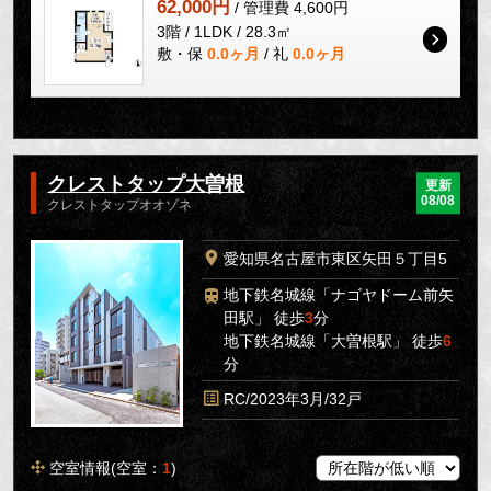
62,000円
/ 管理費 4,600円
3階 / 1LDK / 28.3㎡
敷・保
0.0ヶ月
/ 礼
0.0ヶ月
クレストタップ大曽根
更新
08/08
クレストタップオオゾネ
愛知県名古屋市東区矢田５丁目5
地下鉄名城線「ナゴヤドーム前矢
田駅」 徒歩
3
分
地下鉄名城線「大曽根駅」 徒歩
6
分
RC/2023年3月/32戸
空室情報(空室：
1
)