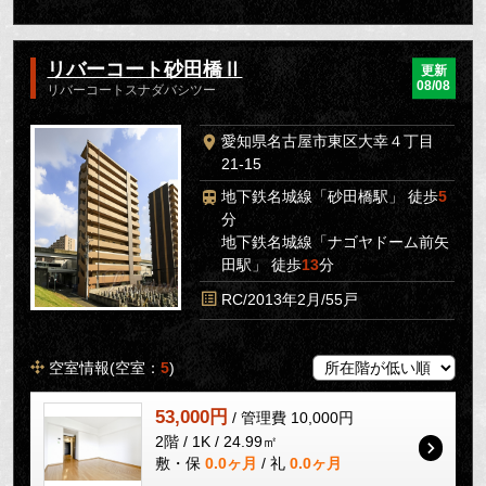
リバーコート砂田橋Ⅱ
更新
08/08
リバーコートスナダバシツー
愛知県名古屋市東区大幸４丁目
21-15
地下鉄名城線「砂田橋駅」 徒歩
5
分
地下鉄名城線「ナゴヤドーム前矢
田駅」 徒歩
13
分
RC/2013年2月/55戸
空室情報(空室：
5
)
53,000円
/ 管理費 10,000円
2階 / 1K / 24.99㎡
敷・保
0.0ヶ月
/ 礼
0.0ヶ月