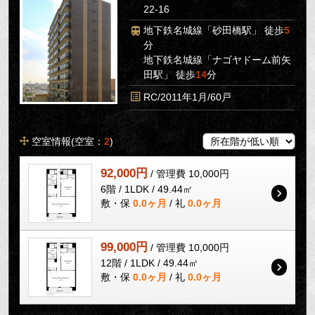
22-16
地下鉄名城線「砂田橋駅」 徒歩
5
分
地下鉄名城線「ナゴヤドーム前矢
田駅」 徒歩
14
分
RC/2011年1月/60戸
空室情報(空室：
2
)
92,000円
/ 管理費 10,000円
6階 / 1LDK / 49.44㎡
敷・保
0.0ヶ月
/ 礼
0.0ヶ月
99,000円
/ 管理費 10,000円
12階 / 1LDK / 49.44㎡
敷・保
0.0ヶ月
/ 礼
0.0ヶ月