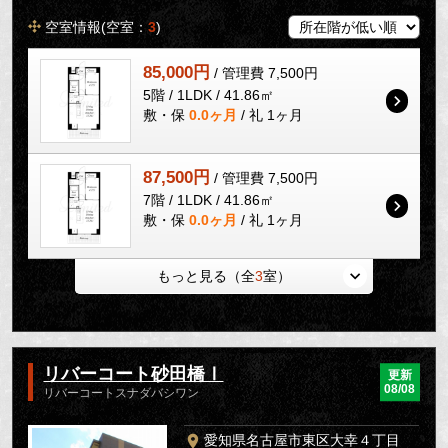
空室情報(空室：
3
)
85,000円
/ 管理費 7,500円
5階 / 1LDK / 41.86㎡
敷・保
0.0ヶ月
/ 礼 1ヶ月
87,500円
/ 管理費 7,500円
7階 / 1LDK / 41.86㎡
敷・保
0.0ヶ月
/ 礼 1ヶ月
もっと見る（全
3
室）
リバーコート砂田橋Ⅰ
更新
08/08
リバーコートスナダバシワン
愛知県名古屋市東区大幸４丁目