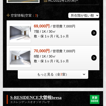
RC/2022年1月/36戸
空室情報(空室：
3
)
69,000円
/ 管理費 7,000円
7階 / 1K / 30㎡
敷・保 1ヶ月 / 礼 1ヶ月
70,000円
/ 管理費 7,000円
8階 / 1K / 30㎡
敷・保 1ヶ月 / 礼 1ヶ月
もっと見る（全
3
室）
S-RESIDENCE大曽根bresa
更新
08/08
エスレジデンスオオゾネブレサ