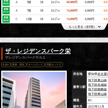
更新
A
5階
1R
24.27㎡
69,000円
6,000円
0.
08/08
更新
A
7階
1R
24.27㎡
74,000円
6,000円
0.
07/31
更新
C
11階
1R
24.27㎡
74,000円
6,000円
0.
08/08
6
もっと見る（全
室）
ザ・レジデンスパーク栄
ザレジデンスパークサカエ
礼金0
新築・築浅
オートロック
宅配ボックス
所在地
愛知県
名古屋
地下鉄東山線
地下鉄名城線
最寄り駅
地下鉄鶴舞線
地下鉄東山線
構造
RC
築年月
2025年11月