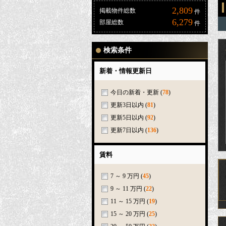
2,809
掲載物件総数
件
6,279
部屋総数
件
検索条件
新着・情報更新日
今日の新着・更新
(
78
)
更新3日以内
(
81
)
更新5日以内
(
92
)
更新7日以内
(
136
)
賃料
7 ～ 9 万円
(
45
)
9 ～ 11 万円
(
22
)
11 ～ 15 万円
(
19
)
15 ～ 20 万円
(
25
)