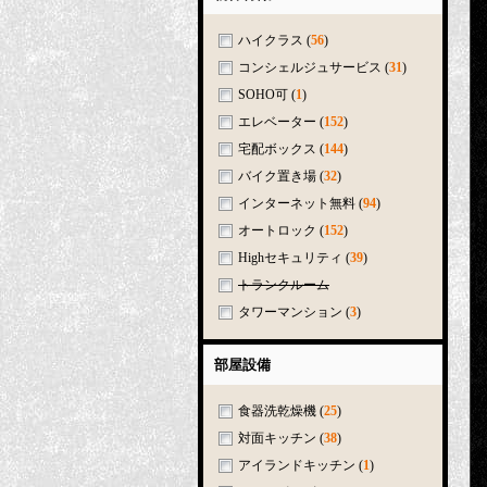
ハイクラス
(
56
)
コンシェルジュサービス
(
31
)
SOHO可
(
1
)
エレベーター
(
152
)
宅配ボックス
(
144
)
バイク置き場
(
32
)
インターネット無料
(
94
)
オートロック
(
152
)
Highセキュリティ
(
39
)
トランクルーム
タワーマンション
(
3
)
部屋設備
食器洗乾燥機
(
25
)
対面キッチン
(
38
)
アイランドキッチン
(
1
)