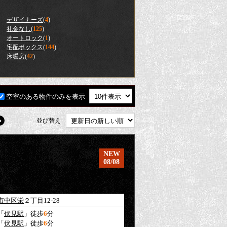
デザイナーズ
(
4
)
礼金なし
(
125
)
オートロック
(
1
)
宅配ボックス
(
144
)
床暖房
(
42
)
空室のある物件のみを表示
並び替え
NEW
08/08
市中区
栄
２丁目12-28
「
伏見駅
」徒歩
6
分
「
伏見駅
」徒歩
6
分