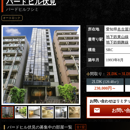
バードヒル伏見
バードヒルフシミ
オートロック
所在地
愛知県
名古屋
地下鉄東山線
最寄り駅
地下鉄鶴舞線
構造
SRC
築年月
1993年8月
間取り
2LDK～3LD
：
2LDK
(126.48㎡)
230,000円～
お問い合わせはリミテ
お問い
バードヒル伏見の募集中の部屋一覧
全1室