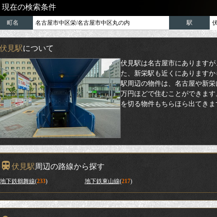
現在の検索条件
町名
名古屋市中区栄/名古屋市中区丸の内
駅
伏見駅
について
伏見駅は名古屋市にありますが
た、新栄駅も近くにありますか
駅周辺の物件は、名古屋や新栄
万円ほどで住むことができます
を切る物件もちらほら出てきま
伏見駅
周辺の路線から探す
地下鉄鶴舞線
(
233
)
地下鉄東山線
(
217
)