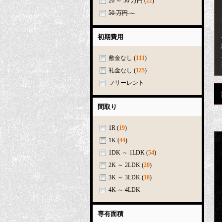
20 ～ 50 万円
(
22
)
50 万円 ～
初期費用
敷金なし
(
111
)
礼金なし
(
125
)
フリーレント
間取り
1R
(
19
)
1K
(
44
)
1DK ～ 1LDK
(
54
)
2K ～ 2LDK
(
20
)
3K ～ 3LDK
(
18
)
4K ～ 4LDK
専有面積