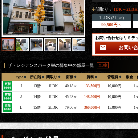
間取り
1DK～2LDK
：
1LDK
(31.1㎡)
90,500円～
お問い合わせはリミテ
お問い
ザ・レジデンスパーク栄の募集中の部屋一覧
全3室
type
所在階
間取り
面積
賃料
管理費
敷金・
更新
I
13階
1LDK
40.18㎡
133,500円
10,000円
1
08/08
更新
J
14階
1LDK
45.28㎡
148,500円
10,000円
1
08/08
更新
L
15階
2LDK
79.06㎡
360,000円
15,000円
1
08/08