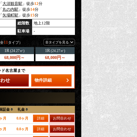
「
大須観音駅
」徒歩
12
分
「
丸の内駅
」徒歩
14
分
「
矢場町駅
」徒歩
15
分
総階数
地上12階
駐車場
-
11
全
タイプ）
全タイプを見る
1R
1R
(24.27㎡)
(24.27㎡)
68,000円～
68,000円～
ッド名古屋まで
合わせ
物件詳細
保証金
礼金
0ヶ月
0.0ヶ月
詳細
お問合わせ
0ヶ月
0.0ヶ月
詳細
お問合わせ