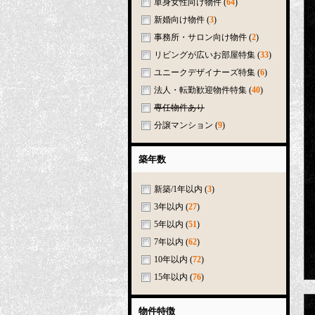
単身女性向け物件
(
64
)
新婚向け物件
(
3
)
事務所・サロン向け物件
(
2
)
リビングが広いお部屋特集
(
33
)
ユニークデザイナーズ特集
(
6
)
法人・転勤歓迎物件特集
(
40
)
専任物件あり
分譲マンション
(
9
)
築年数
新築/1年以内
(
3
)
3年以内
(
27
)
5年以内
(
51
)
7年以内
(
62
)
10年以内
(
72
)
15年以内
(
76
)
物件特徴