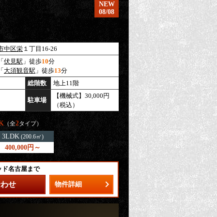
NEW
08/08
市中区
栄
１丁目16-26
「
伏見駅
」徒歩
10
分
「
大須観音駅
」徒歩
13
分
総階数
地上11階
【機械式】30,000円
駐車場
（税込）
K
2
（全
タイプ）
3LDK
(200.6㎡)
400,000円～
ッド名古屋まで
合わせ
物件詳細