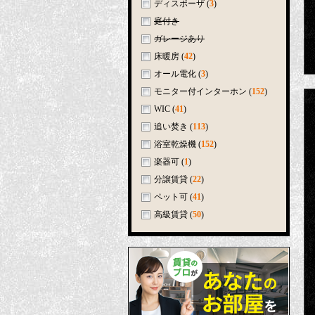
ディスポーザ
(
3
)
庭付き
ガレージあり
床暖房
(
42
)
オール電化
(
3
)
モニター付インターホン
(
152
)
WIC
(
41
)
追い焚き
(
113
)
浴室乾燥機
(
152
)
楽器可
(
1
)
分譲賃貸
(
22
)
ペット可
(
41
)
高級賃貸
(
50
)