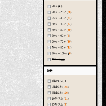
20㎡以下
20㎡～25㎡
(
28
)
25㎡～30㎡
(
21
)
30㎡～40㎡
(
27
)
40㎡～50㎡
(
30
)
50㎡～60㎡
(
6
)
60㎡～70㎡
(
30
)
70㎡～80㎡
(
11
)
80㎡～100㎡
(
6
)
100㎡以上
階数
1階のみ
(
1
)
2階以上
(
155
)
5階以上
(
126
)
10階以上
(
61
)
15階以上
(
8
)