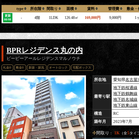
type
所在階
間取り
面積
賃料
管理費
敷金・
更新
-
4階
1LDK
126.48㎡
169,000円
9,000円
1
08/08
BPRレジデンス丸の内
ビーピーアールレジデンスマルノウチ
礼金0
敷金0
新築・築浅
オートロック
宅配ボックス
所在地
愛知県
名古屋
地下鉄桜通線
地下鉄鶴舞線
最寄り駅
地下鉄名城線
地下鉄東山線
構造
RC
築年月
2023年7月
間取り
1K
5
：
（全
タイ