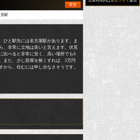
営業時間内は
最短５分
で返信
変更
伏見駅
、ひと駅先には名古屋駅があります。ま
ら、非常に立地は良いと言えます。伏見
に比べると非常に安く、高い場所でも6
。また、少し部屋を狭くすれば、5万円
すから、住むには申し分なさそうです。