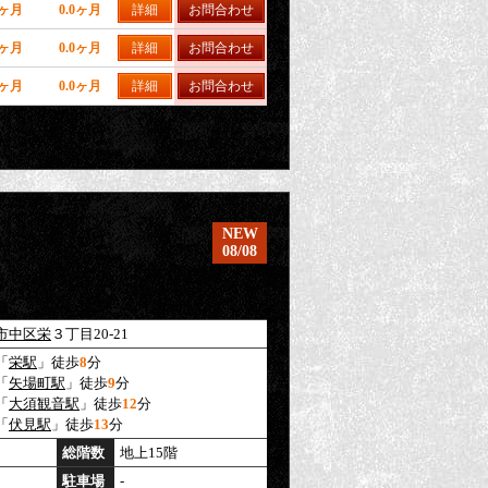
0ヶ月
0.0ヶ月
詳細
お問合わせ
0ヶ月
0.0ヶ月
詳細
お問合わせ
0ヶ月
0.0ヶ月
詳細
お問合わせ
NEW
08/08
市中区
栄
３丁目20-21
「
栄駅
」徒歩
8
分
「
矢場町駅
」徒歩
9
分
「
大須観音駅
」徒歩
12
分
「
伏見駅
」徒歩
13
分
総階数
地上15階
駐車場
-