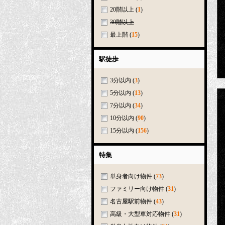
20階以上
(
1
)
30階以上
最上階
(
15
)
駅徒歩
3分以内
(
3
)
5分以内
(
13
)
7分以内
(
34
)
10分以内
(
90
)
15分以内
(
156
)
特集
単身者向け物件
(
73
)
ファミリー向け物件
(
31
)
名古屋駅前物件
(
43
)
高級・大型車対応物件
(
31
)