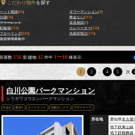
こだわり物件
を探す
ペット相談
(
41
)
タワーマンション
(
3
)
分譲
(
16
)
敷金なし
(
111
)
フリーレント
楽器相談
(
1
)
駐輪場
(
133
)
エレベーター
(
152
)
フローリング
(
145
)
洗面所独立
(
155
)
賃貸管理募集中
156
42
1〜10
部屋数
室/建物
件中
棟表示
1
2
...
4
5
次
白川公園パークマンション
シラカワコウエンパークマンション
礼金0
敷金0
オートロック
宅配ボックス
デザイナーズ
所在地
愛知県
名古屋
地下鉄東山線
地下鉄鶴舞線