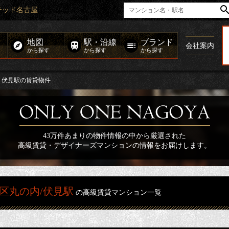
テッド名古屋
地図
駅・沿線
ブランド
会社案内
から探す
から探す
から探す
伏見駅の賃貸物件
43万件あまりの物件情報の中から厳選された
高級賃貸・デザイナーズマンションの情報をお届けします。
区丸の内/伏見駅
の高級賃貸マンション一覧