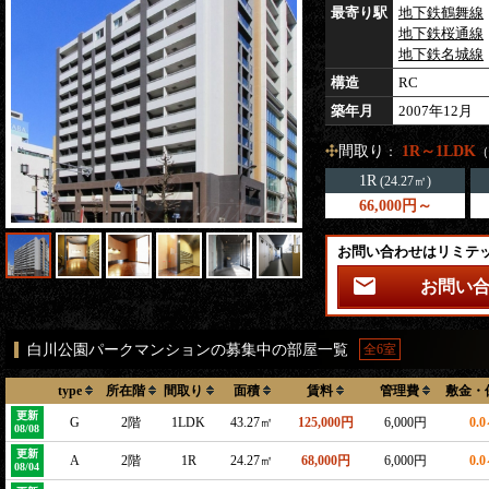
最寄り駅
地下鉄鶴舞線
地下鉄桜通線
地下鉄名城線
構造
RC
築年月
2007年12月
間取り
1R～1LDK
：
（
1R
(24.27㎡)
66,000円～
お問い合わせはリミテ
お問い
白川公園パークマンションの募集中の部屋一覧
全6室
type
所在階
間取り
面積
賃料
管理費
敷金・
更新
G
2階
1LDK
43.27㎡
125,000円
6,000円
0.
08/08
更新
A
2階
1R
24.27㎡
68,000円
6,000円
0.
08/04