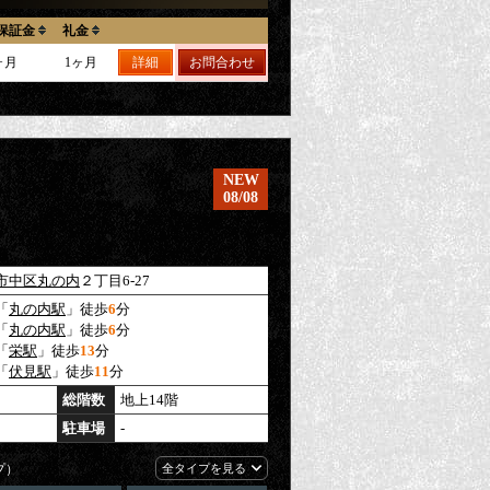
保証金
礼金
ヶ月
1ヶ月
詳細
お問合わせ
NEW
08/08
市中区
丸の内
２丁目6-27
「
丸の内駅
」徒歩
6
分
「
丸の内駅
」徒歩
6
分
「
栄駅
」徒歩
13
分
「
伏見駅
」徒歩
11
分
総階数
地上14階
駐車場
-
プ）
全タイプを見る