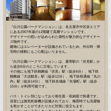
『白川公園パークマンション』は、名古屋市中区栄エリア
にある2007年築の12階建て高層マンションです。
デザイナーの想いが込められた個性が魅力的なデザイナー
ズ物件です。
建物にはエレベーターが設備されているため、外出時・帰
宅時の移動にもご心配はいりません。
『白川公園パークマンション』は、最寄駅の『伏見駅』か
ら徒歩6分のところに立地しています。
その他にも地下鉄鶴舞線『伏見』駅（徒歩6分）、地下鉄
鶴舞線『大須観音』駅（徒歩12分）、地下鉄桜通線『丸の
内』駅（徒歩14分）、地下鉄名城線『矢場町』駅（徒歩
15分）が利用可能です。
バス・トイレ別になっており衛生面・収納面で快適です。
浴室には換気乾燥機が設備されており、梅雨時でも洗濯物
を乾かすことができたりカビ対策に役立ちます。