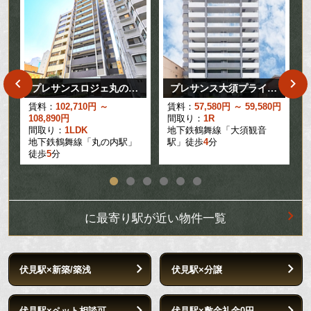
プレサンスロジェ丸の内CENTRAL CASA
プレサンス大須プライマル
賃料：
102,710円 ～
賃料：
57,580円 ～ 59,580円
108,890円
間取り：
1R
間取り：
1LDK
地下鉄鶴舞線「大須観音
地下鉄鶴舞線「丸の内駅」
駅」徒歩
4
分
徒歩
5
分
に最寄り駅が近い物件一覧
伏見駅×新築/築浅
伏見駅×分譲
伏見駅×ペット相談可
伏見駅×敷金礼金0円