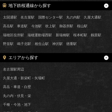
地下鉄桜通線から探す
太閤通駅
名古屋駅
国際センター駅
丸の内駅
久屋大通駅
高岳駅
車道駅
今池駅
吹上駅
御器所駅
桜山駅
瑞穂区役所駅
瑞穂運動場西駅
新瑞橋駅
桜本町駅
鶴里駅
野並駅
鳴子北駅
相生山駅
神沢駅
徳重駅
エリアから探す
名古屋駅周辺
久屋大通・新栄町・矢場町
高岳・車道・白壁
丸の内・伏見・栄
千種・今池・池下