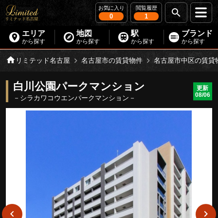
お気に入り
閲覧履歴
0
1
エリア
地図
駅
ブランド
から探す
から探す
から探す
から探す
リミテッド名古屋
名古屋市の賃貸物件
名古屋市中区の賃貸
白川公園パークマンション
更新
08/06
－シラカワコウエンパークマンション－