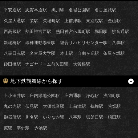
平安通駅
志賀本通駅
黒川駅
名城公園駅
名古屋城駅
久屋大通駅
栄駅
矢場町駅
上前津駅
東別院駅
金山駅
西高蔵駅
熱田神宮西駅
熱田神宮伝馬町駅
堀田駅
妙音通駅
新瑞橋駅
瑞穂運動場東駅
総合リハビリセンター駅
八事駅
八事日赤駅
名古屋大学駅
本山駅
自由ヶ丘駅
茶屋ヶ坂駅
砂田橋駅
ナゴヤドーム前矢田駅
大曽根駅
地下鉄鶴舞線から探す
上小田井駅
庄内緑地公園駅
庄内通駅
浄心駅
浅間町駅
丸の内駅
伏見駅
大須観音駅
上前津駅
鶴舞駅
荒畑駅
御器所駅
川名駅
いりなか駅
八事駅
塩釜口駅
植田駅
原駅
平針駅
赤池駅