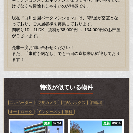
キッチンはシステムキッチンとなっており、使いやすいだ
けでなくお掃除もしやすいのが特徴です。
現在『白川公園パークマンション』は、6部屋が空室とな
っており、ご入居者様を募集しております。
間取り1R - 1LDK、賃料が68,000円 ～ 134,000円のお部屋
がございます。
是非一度お問い合わせください！
また、「事前予約なし」でも当日の直接来店歓迎しており
ます！
特徴が似ている物件
エレベーター
防犯カメラ
宅配ボックス
駐輪場
オートロック
インターネット無料
21
更新
07/24
更新
09/04