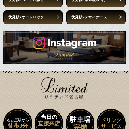
伏見駅×オートロック
伏見駅×デザイナーズ
当日の
駐車場
ドリンク
名古屋駅から
直接来店
徒歩3分
サービス
完備