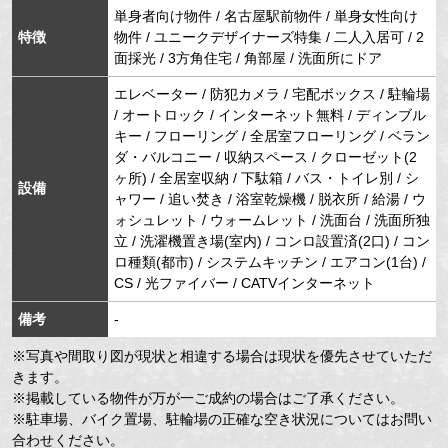
単身者向け物件 / 名古屋駅前物件 / 単身女性向け
特徴
物件 / ユニークデザイナーズ特集 / 二人入居可 / 2
面採光 / 3方角住宅 / 角部屋 / 洗面所にドア
エレベーター / 防犯カメラ / 宅配ボックス / 駐輪場
/ オートロック / インターネット無料 / ディンブル
キー / フローリング / 全居室フローリング / ベラン
ダ・バルコニー / 収納スペース / クローゼット(2
ヶ所) / 全居室収納 / 下駄箱 / バス・トイレ別 / シ
設備
ャワー / 追い焚き / 浴室乾燥機 / 脱衣所 / 給湯 / ウ
ォシュレット / ウォームレット / 洗面台 / 洗面所独
立 / 洗濯機置き場(室内) / コンロ設置済(2口) / コン
ロ種類(都市) / システムキッチン / エアコン(1台) /
CS / 光ファイバー / CATVインターネット
備考
-
※写真や間取り図が現状と相違する場合は現状を優先させていただ
きます。
※掲載している物件が万が一ご成約の場合はご了承ください。
※駐車場、バイク置場、駐輪場の正確な空き状況についてはお問い
合わせください。