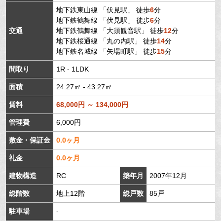
地下鉄東山線
「
伏見駅
」 徒歩
6
分
地下鉄鶴舞線
「
伏見駅
」 徒歩
6
分
交通
地下鉄鶴舞線
「
大須観音駅
」 徒歩
12
分
地下鉄桜通線
「
丸の内駅
」 徒歩
14
分
地下鉄名城線
「
矢場町駅
」 徒歩
15
分
間取り
1R - 1LDK
面積
24.27㎡ - 43.27㎡
賃料
68,000円 ～ 134,000円
管理費
6,000円
敷金・保証金
0.0ヶ月
礼金
0.0ヶ月
建物構造
RC
築年月
2007年12月
総階数
地上12階
総戸数
85戸
駐車場
-