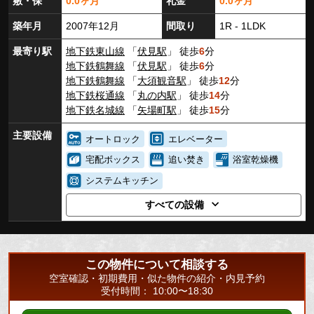
敷・保
0.0ヶ月
礼金
0.0ヶ月
築年月
2007年12月
間取り
1R - 1LDK
最寄り駅
地下鉄東山線
「
伏見駅
」 徒歩
6
分
地下鉄鶴舞線
「
伏見駅
」 徒歩
6
分
地下鉄鶴舞線
「
大須観音駅
」 徒歩
12
分
地下鉄桜通線
「
丸の内駅
」 徒歩
14
分
地下鉄名城線
「
矢場町駅
」 徒歩
15
分
主要設備
オートロック
エレベーター
宅配ボックス
追い焚き
浴室乾燥機
システムキッチン
すべての設備
この物件について相談する
空室確認・初期費用・似た物件の紹介・内見予約
受付時間： 10:00〜18:30