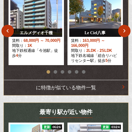
エルメディオ千種
Le Ciel八事
円
賃料：
68,000円 ～ 70,000円
賃料：
163,000円 ～
間取り：
1K
166,000円
地下鉄桜通線「今池駅」徒
間取り：
2LDK - 2SLDK
歩
4
分
地下鉄名城線「総合リハビ
リセンター駅」徒歩
5
分
に特徴が似ている物件一覧
最寄り駅が近い物件
06
更新
06/26
更新
03/24