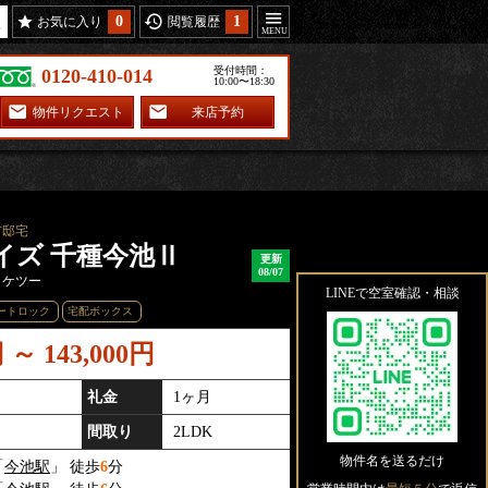
0
1
お気に入り
閲覧履歴
受付時間：
0120-410-014
10:00〜18:30
物件リクエスト
来店予約
Ⅱ
市邸宅
イズ 千種今池Ⅱ
更新
08/07
イケツー
LINEで空室確認・相談
ートロック
宅配ボックス
円 ～ 143,000円
礼金
1ヶ月
間取り
2LDK
物件名を送るだけ
「
今池駅
」 徒歩
6
分