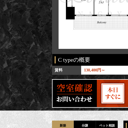
C typeの概要
 / 50.05㎡
賃料
130,400円～
新築
分譲
ペット相談