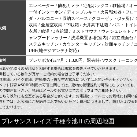
エレベーター / 防犯カメラ / 宅配ボックス / 駐輪場 / 
ー付インターホン / ディンブルキー / 火災報知器 / フロ
ダ・バルコニー / 収納スペース / クローゼット(2ヶ所) 
収納 / 全居室収納 / 下駄箱 / 天井高下駄箱 / バス・トイレ別
設備
衣所 / 給湯 / 3点給湯 / ミストサウナ / ウォシュレット /
ャンプードレッサー / 洗濯機置き場(室内) / 独立洗面台 / 
ステムキッチン / カウンターキッチン / 対面キッチン / エアコ
UHF(地デジアンテナ対応)
備考
プレサポ安心24/月：1,320円、退去時ハウスクリーニング代
写真や間取り図が現状と相違する場合は現状を優先させていただきます。
掲載している物件が万が一ご成約の場合はご了承ください。
駐車場、バイク置場、駐輪場の正確な空き状況についてはお問い合わせください。
ペット飼育やSOHO利用の可否に関しては、建物の管理規約で可能になっていても
ので御注意下さい。詳細はメールやお電話にてスタッフまでご相談下さい。
こちら以外にも空室がある場合がございます。お電話かメールにてお気軽にお問い
当社では、お客様にご契約時にお支払いいただく費用につきまして、防犯および金
しております。
プレサンス レイズ 千種今池Ⅱの周辺地図