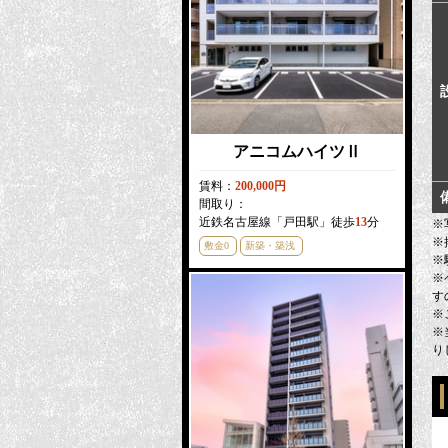
アニコムハイツⅡ
賃料：
200,000円
間取り：
近鉄名古屋線「戸田駅」徒歩
13
分
※
※
敷金0
新築・築浅
※
※
す
※
※
り