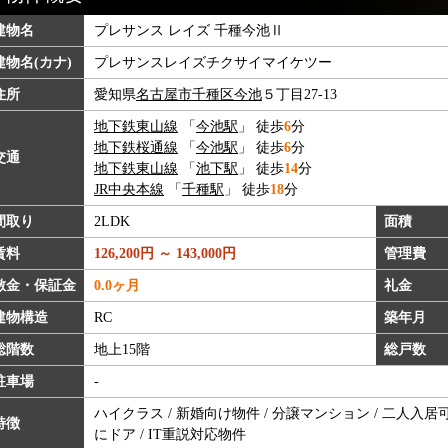
建物名
プレサンス レイズ 千種今池Ⅱ
建物名(カナ)
プレサンスレイズチクサイマイケツー
住所
愛知県
名古屋市千種区
今池
５丁目27-13
地下鉄東山線
「
今池駅
」 徒歩
6
分
地下鉄桜通線
「
今池駅
」 徒歩
6
分
交通
地下鉄東山線
「
池下駅
」 徒歩
14
分
JR中央本線
「
千種駅
」 徒歩
18
分
間取り
2LDK
面積
賃料
126,200円 ～ 143,000円
管理費
敷金・保証金
0.0ヶ月
礼金
建物構造
RC
築年月
総階数
地上15階
総戸数
駐車場
-
ハイクラス / 新婚向け物件 / 分譲マンション / 二人入居可
特徴
にドア / IT重説対応物件