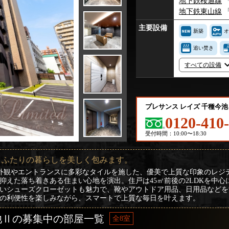
地下鉄桜通線
地下鉄東山線
主要設備
新築
オ
追い焚き
すべての設備
プレサンス レイズ 千種今
0120-410
受付時間：10:00〜18:30
、ふたりの暮らしを美しく包みます。
、外観やエントランスに多彩なタイルを施した、優美で上質な印象のレジ
抑えた落ち着きある住まい心地を演出。住戸は45㎡前後の2LDKを中
いシューズクローゼットも魅力で、靴やアウトドア用品、日用品などを
の利便性を楽しみながら、スマートで上質な毎日を叶えます。
池Ⅱの募集中の部屋一覧
全8室