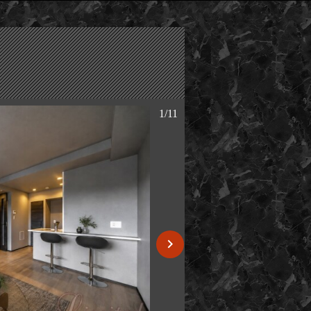
4/10
1/11
E type