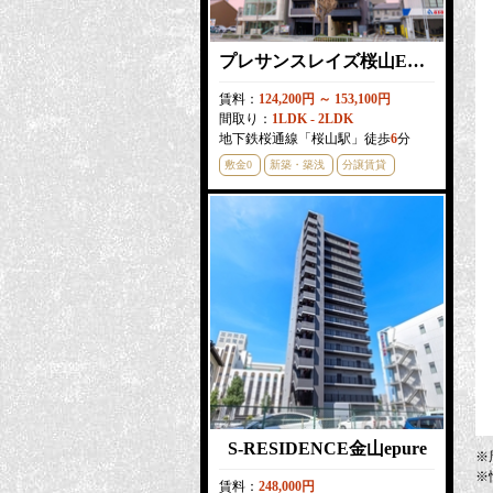
プレサンスレイズ桜山EAST
賃料：
124,200円 ～ 153,100円
間取り：
1LDK - 2LDK
地下鉄桜通線「桜山駅」徒歩
6
分
敷金0
新築・築浅
分譲賃貸
S-RESIDENCE金山epure
※
※
賃料：
248,000円