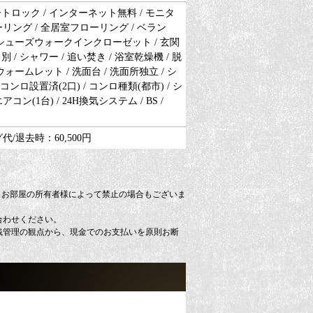
オートロック / インターネット無料 / モニタ
ーリング / 全居室フローリング / ベラン
/ シューズウォークインクローゼット / 玄関
 / シャワー / 追い焚き / 浴室乾燥機 / 脱
 ウォームレット / 洗面台 / 洗面所独立 / シ
コンロ設置済(2口) / コンロ種類(都市) / シ
ン(1台) / 24H換気システム / BS /
/退去時：60,500円
、お部屋の所有者様によって禁止の場合もございま
合わせください。
銭管理の観点から、現金でのお支払いを原則お断