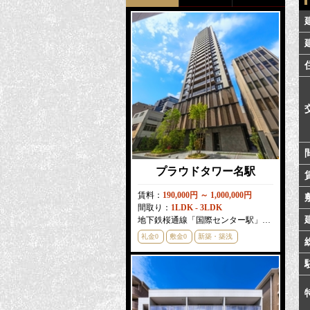
プラウドタワー名駅
賃料：
190,000円 ～ 1,000,000円
間取り：
1LDK - 3LDK
地下鉄桜通線「国際センター駅」徒歩
3
分
礼金0
敷金0
新築・築浅