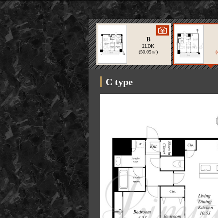
B
2LDK
(50.05㎡)
(
1/10
3/10
C type