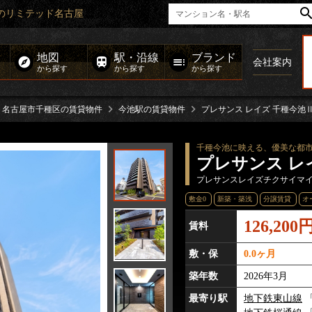
貸のリミテッド名古屋
地図
駅・沿線
ブランド
会社案内
から探す
から探す
から探す
名古屋市千種区の賃貸物件
今池駅の賃貸物件
プレサンス レイズ 千種今池
千種今池に映える、優美な都
プレサンス レ
プレサンスレイズチクサイマ
敷金0
新築・築浅
分譲賃貸
オ
126,200
賃料
敷・保
0.0ヶ月
築年数
2026年3月
最寄り駅
地下鉄東山線