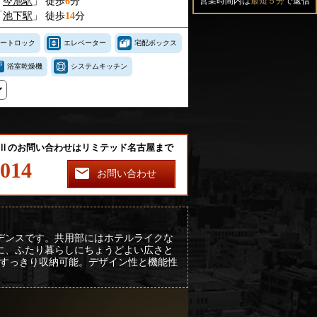
「
今池駅
」 徒歩
6
分
営業時間内は
最短５分
で返信
「
池下駅
」 徒歩
14
分
ートロック
エレベーター
宅配ボックス
浴室乾燥機
システムキッチン
池Ⅱのお問い合わせはリミテッド名古屋まで
-014
お問い合わせ
デンスです。共用部にはホテルライクな
心に、ふたり暮らしにちょうどよい広さと
すっきり収納可能。デザイン性と機能性