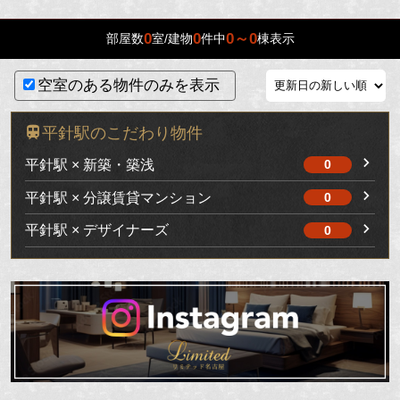
0
0
0～0
部屋数
室/建物
件中
棟表示
空室のある物件のみを表示
平針駅のこだわり物件
平針駅 × 新築・築浅
0
平針駅 × 分譲賃貸マンション
0
平針駅 × デザイナーズ
0