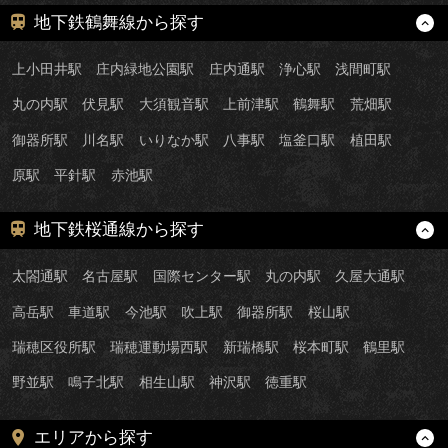
地下鉄鶴舞線から探す
上小田井駅
庄内緑地公園駅
庄内通駅
浄心駅
浅間町駅
丸の内駅
伏見駅
大須観音駅
上前津駅
鶴舞駅
荒畑駅
御器所駅
川名駅
いりなか駅
八事駅
塩釜口駅
植田駅
原駅
平針駅
赤池駅
地下鉄桜通線から探す
太閤通駅
名古屋駅
国際センター駅
丸の内駅
久屋大通駅
高岳駅
車道駅
今池駅
吹上駅
御器所駅
桜山駅
瑞穂区役所駅
瑞穂運動場西駅
新瑞橋駅
桜本町駅
鶴里駅
野並駅
鳴子北駅
相生山駅
神沢駅
徳重駅
エリアから探す