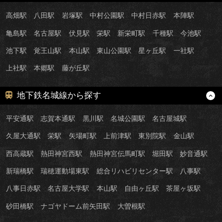
高畑駅
八田駅
岩塚駅
中村公園駅
中村日赤駅
本陣駅
亀島駅
名古屋駅
伏見駅
栄駅
新栄町駅
千種駅
今池駅
池下駅
覚王山駅
本山駅
東山公園駅
星ヶ丘駅
一社駅
上社駅
本郷駅
藤が丘駅
地下鉄名城線から探す
平安通駅
志賀本通駅
黒川駅
名城公園駅
名古屋城駅
久屋大通駅
栄駅
矢場町駅
上前津駅
東別院駅
金山駅
西高蔵駅
熱田神宮西駅
熱田神宮伝馬町駅
堀田駅
妙音通駅
新瑞橋駅
瑞穂運動場東駅
総合リハビリセンター駅
八事駅
八事日赤駅
名古屋大学駅
本山駅
自由ヶ丘駅
茶屋ヶ坂駅
砂田橋駅
ナゴヤドーム前矢田駅
大曽根駅