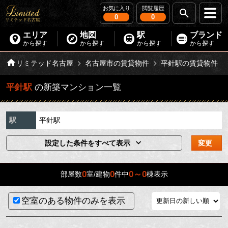
お気に入り
閲覧履歴
0
0
エリア
地図
駅
ブランド
から探す
から探す
から探す
から探す
リミテッド名古屋
名古屋市の賃貸物件
平針駅の賃貸物件
平針駅
の新築マンション一覧
駅
平針駅
設定した条件をすべて表示
変更
0
0
0～0
部屋数
室/建物
件中
棟表示
空室のある物件のみを表示