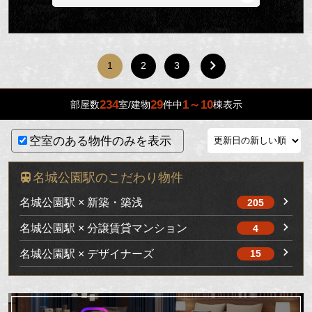
1
2
3
234
29
1～10
部屋数
室/建物
件中
棟表示
空室のある物件のみを表示
名城公園駅のこだわり物件
名城公園駅 × 新築・築浅
205
名城公園駅 × 分譲賃貸マンション
4
名城公園駅 × デザイナーズ
15