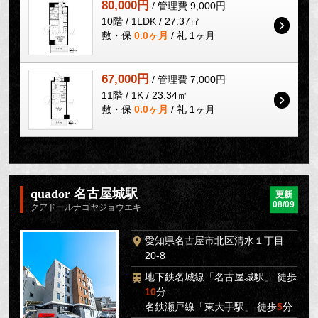
80,000円
/ 管理費 9,000円
10階 / 1LDK / 27.37㎡
敷・保
0.0ヶ月
/ 礼 1ヶ月
67,000円
/ 管理費 7,000円
11階 / 1K / 23.34㎡
敷・保
0.0ヶ月
/ 礼 1ヶ月
quador 名古屋城駅
更新
08/09
クアドールナゴヤジョウエキ
愛知県名古屋市北区清水１丁目
20-8
地下鉄名城線「名古屋城駅」 徒歩
10
分
名鉄瀬戸線「東大手駅」 徒歩
5
分