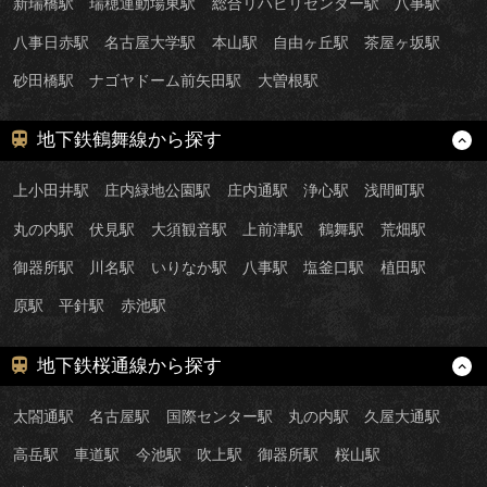
新瑞橋駅
瑞穂運動場東駅
総合リハビリセンター駅
八事駅
八事日赤駅
名古屋大学駅
本山駅
自由ヶ丘駅
茶屋ヶ坂駅
砂田橋駅
ナゴヤドーム前矢田駅
大曽根駅
地下鉄鶴舞線から探す
上小田井駅
庄内緑地公園駅
庄内通駅
浄心駅
浅間町駅
丸の内駅
伏見駅
大須観音駅
上前津駅
鶴舞駅
荒畑駅
御器所駅
川名駅
いりなか駅
八事駅
塩釜口駅
植田駅
原駅
平針駅
赤池駅
地下鉄桜通線から探す
太閤通駅
名古屋駅
国際センター駅
丸の内駅
久屋大通駅
高岳駅
車道駅
今池駅
吹上駅
御器所駅
桜山駅