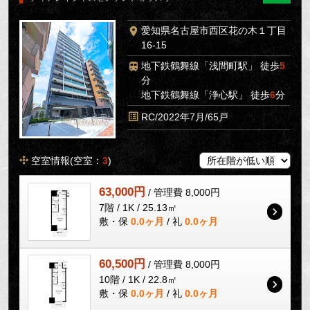
愛知県名古屋市西区花の木１丁目
16-15
地下鉄鶴舞線「浅間町駅」 徒歩
5
分
地下鉄鶴舞線「浄心駅」 徒歩
6
分
RC/2022年7月/65戸
空室情報(空室：
3
)
63,000円
/ 管理費 8,000円
7階 / 1K / 25.13㎡
敷・保
0.0ヶ月
/ 礼
0.0ヶ月
60,500円
/ 管理費 8,000円
10階 / 1K / 22.8㎡
敷・保
0.0ヶ月
/ 礼
0.0ヶ月