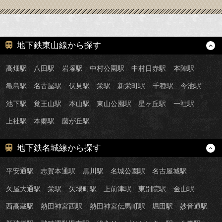
地下鉄東山線から探す
高畑駅
八田駅
岩塚駅
中村公園駅
中村日赤駅
本陣駅
亀島駅
名古屋駅
伏見駅
栄駅
新栄町駅
千種駅
今池駅
池下駅
覚王山駅
本山駅
東山公園駅
星ヶ丘駅
一社駅
上社駅
本郷駅
藤が丘駅
地下鉄名城線から探す
平安通駅
志賀本通駅
黒川駅
名城公園駅
名古屋城駅
久屋大通駅
栄駅
矢場町駅
上前津駅
東別院駅
金山駅
西高蔵駅
熱田神宮西駅
熱田神宮伝馬町駅
堀田駅
妙音通駅