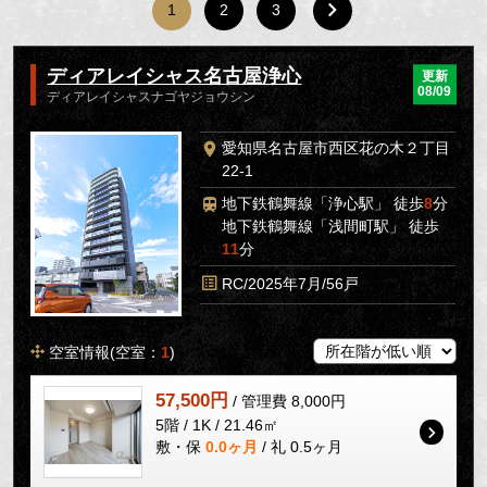
1
2
3
ディアレイシャス名古屋浄心
更新
08/09
ディアレイシャスナゴヤジョウシン
愛知県名古屋市西区花の木２丁目
22-1
地下鉄鶴舞線「浄心駅」 徒歩
8
分
地下鉄鶴舞線「浅間町駅」 徒歩
11
分
RC/2025年7月/56戸
空室情報(空室：
1
)
57,500円
/ 管理費 8,000円
5階 / 1K / 21.46㎡
敷・保
0.0ヶ月
/ 礼 0.5ヶ月