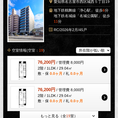
愛知県名古屋市西区城西５丁目19
地下鉄鶴舞線「浄心駅」 徒歩
6
分
地下鉄名城線「名城公園駅」 徒歩
11
分
RC/2026年2月/45戸
空室情報(空室：
19
)
76,200円
/ 管理費 8,000円
2階 / 1LDK / 29.04㎡
敷・保
0.0ヶ月
/ 礼
0.0ヶ月
76,200円
/ 管理費 8,000円
2階 / 1LDK / 29.04㎡
敷・保
0.0ヶ月
/ 礼
0.0ヶ月
もっと見る（全
19
室）