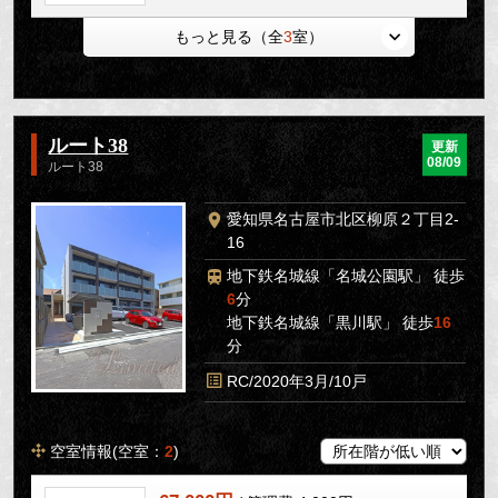
もっと見る（全
3
室）
ルート38
更新
08/09
ルート38
愛知県名古屋市北区柳原２丁目2-
16
地下鉄名城線「名城公園駅」 徒歩
6
分
地下鉄名城線「黒川駅」 徒歩
16
分
RC/2020年3月/10戸
空室情報(空室：
2
)