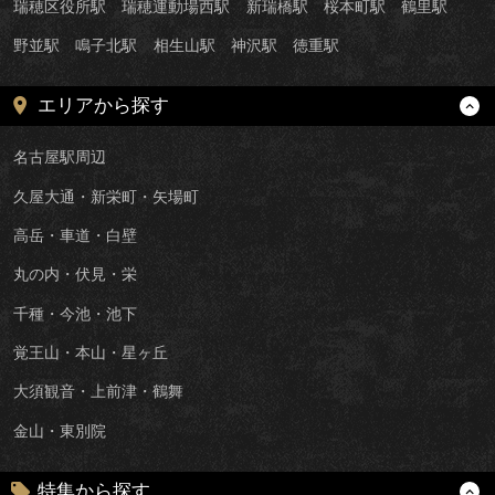
瑞穂区役所駅
瑞穂運動場西駅
新瑞橋駅
桜本町駅
鶴里駅
野並駅
鳴子北駅
相生山駅
神沢駅
徳重駅
エリアから探す
名古屋駅周辺
久屋大通・新栄町・矢場町
高岳・車道・白壁
丸の内・伏見・栄
千種・今池・池下
覚王山・本山・星ヶ丘
大須観音・上前津・鶴舞
金山・東別院
特集から探す