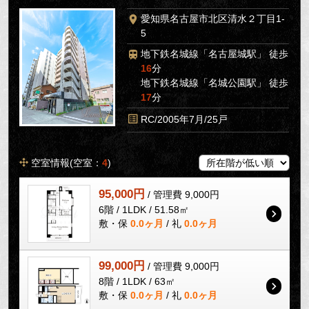
愛知県名古屋市北区清水２丁目1-
5
地下鉄名城線「名古屋城駅」 徒歩
16
分
地下鉄名城線「名城公園駅」 徒歩
17
分
RC/2005年7月/25戸
空室情報(空室：
4
)
95,000円
/ 管理費 9,000円
6階 / 1LDK / 51.58㎡
敷・保
0.0ヶ月
/ 礼
0.0ヶ月
99,000円
/ 管理費 9,000円
8階 / 1LDK / 63㎡
敷・保
0.0ヶ月
/ 礼
0.0ヶ月