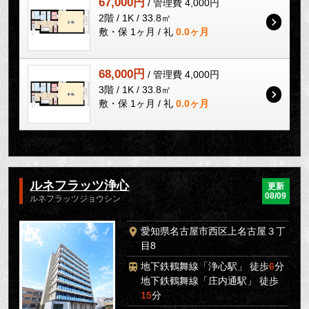
67,000円
/ 管理費 4,000円
2階 / 1K / 33.8㎡
敷・保 1ヶ月 / 礼
0.0ヶ月
68,000円
/ 管理費 4,000円
3階 / 1K / 33.8㎡
敷・保 1ヶ月 / 礼
0.0ヶ月
ルネフラッツ浄心
更新
08/09
ルネフラッツジョウシン
愛知県名古屋市西区上名古屋３丁
目8
地下鉄鶴舞線「浄心駅」 徒歩
6
分
地下鉄鶴舞線「庄内通駅」 徒歩
15
分