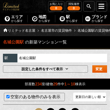
お気に入り
閲覧履歴
0
0
エリア
地図
駅
ブランド
から探す
から探す
から探す
から探す
リミテッド名古屋
名古屋市の賃貸物件
名城公園駅の賃貸物
名城公園駅
の新築マンション一覧
駅
名城公園駅
設定した条件をすべて表示
変更
234
29
1～10
部屋数
室/建物
件中
棟表示
空室のある物件のみを表示