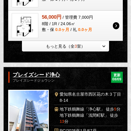
56,000円
/ 管理費 7,000円
8階 / 1R / 24.06㎡
敷・保
0.0ヶ月
/ 礼
0.0ヶ月
もっと見る（全
3
室）
プレイズシード浄心
更新
08/09
プレイズシードジョウシン
愛知県名古屋市西区花の木３丁目
8-14
地下鉄鶴舞線「浄心駅」 徒歩
5
分
地下鉄鶴舞線「浅間町駅」 徒歩
13
分
RC/2025年1月/67戸