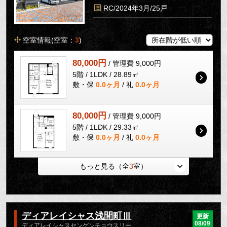
RC/2024年3月/25戸
空室情報(空室：
3
)
80,000円
/ 管理費 9,000円
5階 / 1LDK / 28.89㎡
敷・保
0.0ヶ月
/ 礼
0.0ヶ月
80,000円
/ 管理費 9,000円
5階 / 1LDK / 29.33㎡
敷・保
0.0ヶ月
/ 礼
0.0ヶ月
もっと見る（全
3
室）
ディアレイシャス浅間町Ⅲ
更新
08/09
ディアレイシャスセンゲンチョウスリー