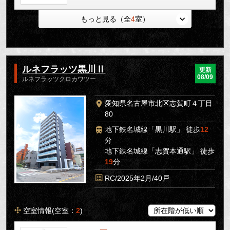
もっと見る（全
4
室）
ルネフラッツ黒川Ⅱ
更新
08/09
ルネフラッツクロカワツー
愛知県名古屋市北区志賀町４丁目
80
地下鉄名城線「黒川駅」 徒歩
12
分
地下鉄名城線「志賀本通駅」 徒歩
19
分
RC/2025年2月/40戸
空室情報(空室：
2
)