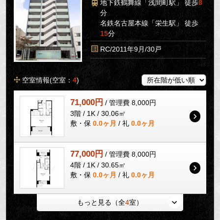
地下鉄鶴舞線「浅間町駅」 徒歩
8
分
名鉄名古屋本線「栄生駅」 徒歩
15
分
RC/2011年9月/30戸
空室情報(空室：
4
)
71,000円
/ 管理費 8,000円
3階 / 1K / 30.06㎡
敷・保
0.0ヶ月
/ 礼
0.0ヶ月
77,000円
/ 管理費 8,000円
4階 / 1K / 30.65㎡
敷・保
0.0ヶ月
/ 礼
0.0ヶ月
もっと見る（全
4
室）