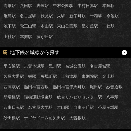
高畑駅
八田駅
岩塚駅
中村公園駅
中村日赤駅
本陣駅
亀島駅
名古屋駅
伏見駅
栄駅
新栄町駅
千種駅
今池駅
池下駅
覚王山駅
本山駅
東山公園駅
星ヶ丘駅
一社駅
上社駅
本郷駅
藤が丘駅
地下鉄名城線から探す
平安通駅
志賀本通駅
黒川駅
名城公園駅
名古屋城駅
久屋大通駅
栄駅
矢場町駅
上前津駅
東別院駅
金山駅
西高蔵駅
熱田神宮西駅
熱田神宮伝馬町駅
堀田駅
妙音通駅
新瑞橋駅
瑞穂運動場東駅
総合リハビリセンター駅
八事駅
八事日赤駅
名古屋大学駅
本山駅
自由ヶ丘駅
茶屋ヶ坂駅
砂田橋駅
ナゴヤドーム前矢田駅
大曽根駅