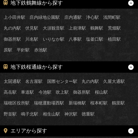
地下鉄鶴舞線から探す
上小田井駅
庄内緑地公園駅
庄内通駅
浄心駅
浅間町駅
丸の内駅
伏見駅
大須観音駅
上前津駅
鶴舞駅
荒畑駅
御器所駅
川名駅
いりなか駅
八事駅
塩釜口駅
植田駅
原駅
平針駅
赤池駅
地下鉄桜通線から探す
太閤通駅
名古屋駅
国際センター駅
丸の内駅
久屋大通駅
高岳駅
車道駅
今池駅
吹上駅
御器所駅
桜山駅
瑞穂区役所駅
瑞穂運動場西駅
新瑞橋駅
桜本町駅
鶴里駅
野並駅
鳴子北駅
相生山駅
神沢駅
徳重駅
エリアから探す