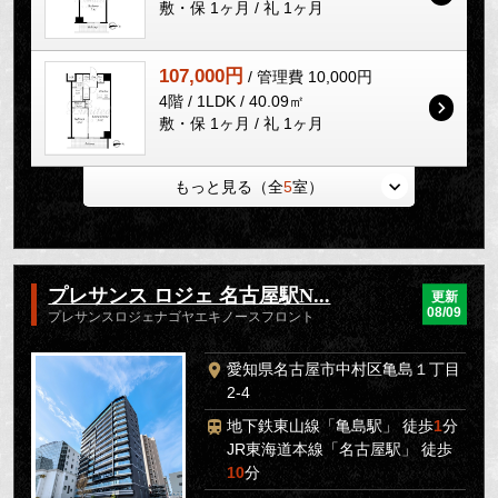
敷・保 1ヶ月 / 礼 1ヶ月
107,000円
/ 管理費 10,000円
4階 / 1LDK / 40.09㎡
敷・保 1ヶ月 / 礼 1ヶ月
もっと見る（全
5
室）
プレサンス ロジェ 名古屋駅N...
更新
08/09
プレサンスロジェナゴヤエキノースフロント
愛知県名古屋市中村区亀島１丁目
2-4
地下鉄東山線「亀島駅」 徒歩
1
分
JR東海道本線「名古屋駅」 徒歩
10
分