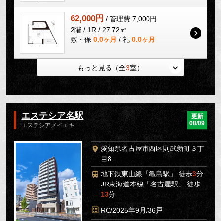
62,000円
/ 管理費 7,000円
2階 / 1R / 27.72㎡
敷・保
0.0ヶ月
/ 礼
0.0ヶ月
もっと見る（全
3
室）
エステシア名駅
更新
08/09
エステシアメイエキ
愛知県名古屋市西区則武新町３丁
目8
地下鉄東山線「亀島駅」 徒歩
3
分
JR東海道本線「名古屋駅」 徒歩
13
分
RC/2025年9月/36戸