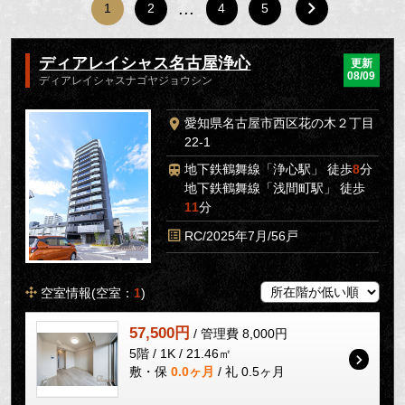
…
1
2
4
5
ディアレイシャス名古屋浄心
更新
08/09
ディアレイシャスナゴヤジョウシン
愛知県名古屋市西区花の木２丁目
22-1
地下鉄鶴舞線「浄心駅」 徒歩
8
分
地下鉄鶴舞線「浅間町駅」 徒歩
11
分
RC/2025年7月/56戸
空室情報(空室：
1
)
57,500円
/ 管理費 8,000円
5階 / 1K / 21.46㎡
敷・保
0.0ヶ月
/ 礼 0.5ヶ月