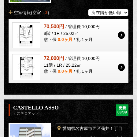
空室情報(空室：
2
)
70,500円
/ 管理費 10,000円
8階 / 1R / 25.02㎡
敷・保
0.0ヶ月
/ 礼 1ヶ月
72,000円
/ 管理費 10,000円
11階 / 1R / 25.22㎡
敷・保
0.0ヶ月
/ 礼 1ヶ月
CASTELLO ASSO
更新
08/09
カステロアッソ
愛知県名古屋市西区菊井１丁目