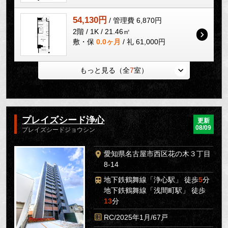
54,130円
/ 管理費 6,870円
2階 / 1K / 21.46㎡
敷・保
0.0ヶ月
/ 礼 61,000円
もっと見る（全
7
室）
プレイズシード浄心
更新
08/09
プレイズシードジョウシン
愛知県名古屋市西区花の木３丁目
8-14
地下鉄鶴舞線「浄心駅」 徒歩
5
分
地下鉄鶴舞線「浅間町駅」 徒歩
13
分
RC/2025年1月/67戸