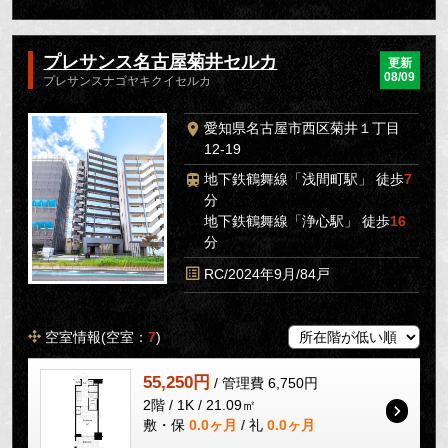
プレサンス名古屋菊井セルカ
更新
08/09
プレサンスナゴヤキクイセルカ
愛知県名古屋市西区菊井１丁目
12-19
地下鉄鶴舞線「浅間町駅」 徒歩
7
分
地下鉄鶴舞線「浄心駅」 徒歩
16
分
RC/2024年9月/84戸
空室情報(空室：
7
)
55,250円
/ 管理費 6,750円
2階 / 1K / 21.09㎡
敷・保
0.0ヶ月
/ 礼
0.0ヶ月