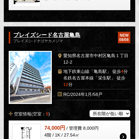
プレイズシード名古屋亀島
NEW
08/08
プレイズシ-ドナゴヤカメジマ
愛知県名古屋市中村区亀島１丁目
12-2
地下鉄東山線「亀島駅」 徒歩
4
分
名鉄名古屋本線「栄生駅」 徒歩
12
分
RC/2024年1月/58戸
空室情報(空室：
5
)
74,000円
/ 管理費 8,000円
4階 / 1K / 27.54㎡