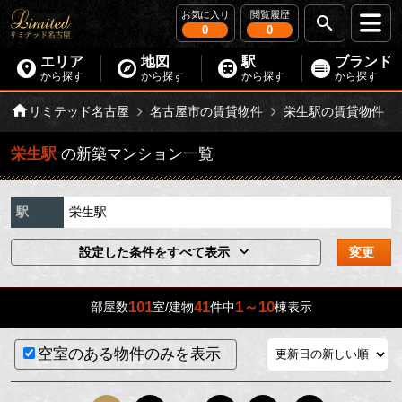
お気に入り
閲覧履歴
0
0
エリア
地図
駅
ブランド
から探す
から探す
から探す
から探す
リミテッド名古屋
名古屋市の賃貸物件
栄生駅の賃貸物件
栄生駅
の新築マンション一覧
駅
栄生駅
設定した条件をすべて表示
変更
101
41
1～10
部屋数
室/建物
件中
棟表示
空室のある物件のみを表示