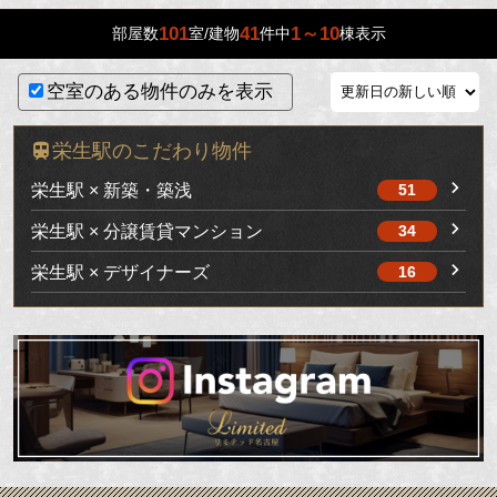
101
41
1～10
部屋数
室/建物
件中
棟表示
空室のある物件のみを表示
栄生駅のこだわり物件
栄生駅 × 新築・築浅
51
栄生駅 × 分譲賃貸マンション
34
栄生駅 × デザイナーズ
16