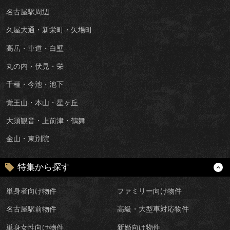
名古屋駅周辺
久屋大通・新栄町・矢場町
高岳・車道・白壁
丸の内・伏見・栄
千種・今池・池下
覚王山・本山・星ヶ丘
大須観音・上前津・鶴舞
金山・東別院
特集から探す
単身者向け物件
ファミリー向け物件
名古屋駅前物件
高級・大型車対応物件
単身女性向け物件
新婚向け物件