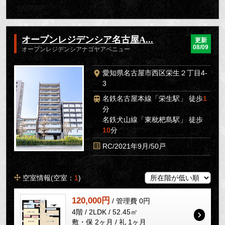
オープンレジデンシア名古屋A...
更新
08/09
オープンレジデンシアナゴヤアベニュー
愛知県名古屋市西区栄生２丁目4-
3
名鉄名古屋本線「栄生駅」 徒歩
1
分
名鉄犬山線「東枇杷島駅」 徒歩
10
分
RC/2021年9月/50戸
空室情報(空室：
1
)
120,000円
/ 管理費 0円
4階 / 2LDK / 52.45㎡
敷・保 2ヶ月 / 礼 1ヶ月