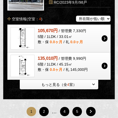
RC/2023年9月/98戸
空室情報(空室：
4
)
105,670円
/ 管理費 7,330円
5階 / 1LDK / 33.01㎡
敷・保
0.0ヶ月
/ 礼
0.0ヶ月
135,010円
/ 管理費 9,990円
6階 / 1LDK / 45.15㎡
敷・保
0.0ヶ月
/ 礼 145,000円
もっと見る（全
4
室）
…
1
2
4
5