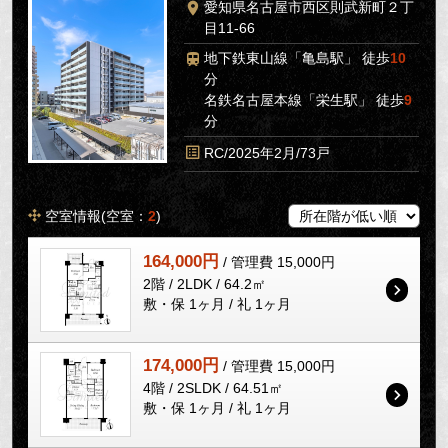
愛知県名古屋市西区則武新町２丁
目11-66
地下鉄東山線「亀島駅」 徒歩
10
分
名鉄名古屋本線「栄生駅」 徒歩
9
分
RC/2025年2月/73戸
空室情報(空室：
2
)
164,000円
/ 管理費 15,000円
2階 / 2LDK / 64.2㎡
敷・保 1ヶ月 / 礼 1ヶ月
174,000円
/ 管理費 15,000円
4階 / 2SLDK / 64.51㎡
敷・保 1ヶ月 / 礼 1ヶ月