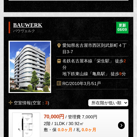
BAUWERK
更新
08/09
バウヴェルク
愛知県名古屋市西区則武新町４丁
目3-7
名鉄名古屋本線「栄生駅」 徒歩
2
分
地下鉄東山線「亀島駅」 徒歩
9
分
RC/2010年3月/51戸
空室情報(空室：
3
)
70,000円
/ 管理費 7,000円
2階 / 1LDK / 30.92㎡
敷・保
0.0ヶ月
/ 礼
0.0ヶ月