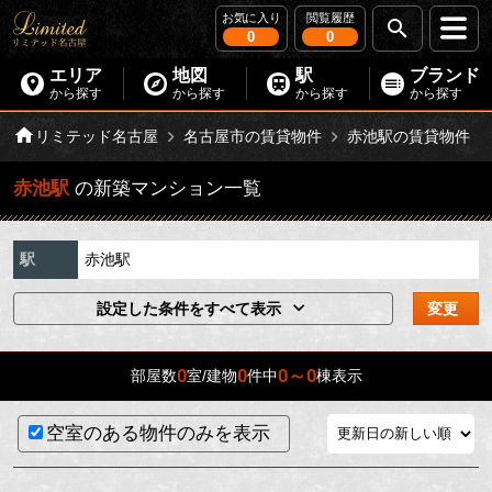
お気に入り
閲覧履歴
0
0
エリア
地図
駅
ブランド
から探す
から探す
から探す
から探す
リミテッド名古屋
名古屋市の賃貸物件
赤池駅の賃貸物件
赤池駅
の新築マンション一覧
駅
赤池駅
設定した条件をすべて表示
変更
0
0
0～0
部屋数
室/建物
件中
棟表示
空室のある物件のみを表示