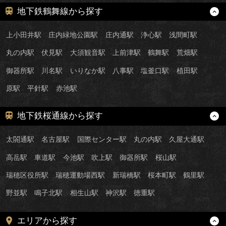
地下鉄鶴舞線から探す
上小田井駅
庄内緑地公園駅
庄内通駅
浄心駅
浅間町駅
丸の内駅
伏見駅
大須観音駅
上前津駅
鶴舞駅
荒畑駅
御器所駅
川名駅
いりなか駅
八事駅
塩釜口駅
植田駅
原駅
平針駅
赤池駅
地下鉄桜通線から探す
太閤通駅
名古屋駅
国際センター駅
丸の内駅
久屋大通駅
高岳駅
車道駅
今池駅
吹上駅
御器所駅
桜山駅
瑞穂区役所駅
瑞穂運動場西駅
新瑞橋駅
桜本町駅
鶴里駅
野並駅
鳴子北駅
相生山駅
神沢駅
徳重駅
エリアから探す