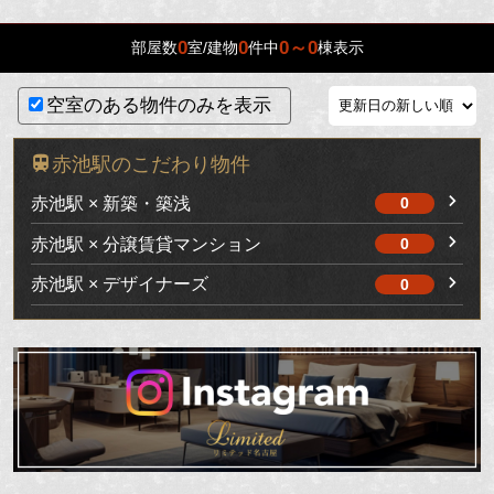
0
0
0～0
部屋数
室/建物
件中
棟表示
空室のある物件のみを表示
赤池駅のこだわり物件
赤池駅 × 新築・築浅
0
赤池駅 × 分譲賃貸マンション
0
赤池駅 × デザイナーズ
0