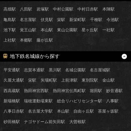
高畑駅
八田駅
岩塚駅
中村公園駅
中村日赤駅
本陣駅
亀島駅
名古屋駅
伏見駅
栄駅
新栄町駅
千種駅
今池駅
池下駅
覚王山駅
本山駅
東山公園駅
星ヶ丘駅
一社駅
上社駅
本郷駅
藤が丘駅
地下鉄名城線から探す
平安通駅
志賀本通駅
黒川駅
名城公園駅
名古屋城駅
久屋大通駅
栄駅
矢場町駅
上前津駅
東別院駅
金山駅
西高蔵駅
熱田神宮西駅
熱田神宮伝馬町駅
堀田駅
妙音通駅
新瑞橋駅
瑞穂運動場東駅
総合リハビリセンター駅
八事駅
八事日赤駅
名古屋大学駅
本山駅
自由ヶ丘駅
茶屋ヶ坂駅
砂田橋駅
ナゴヤドーム前矢田駅
大曽根駅