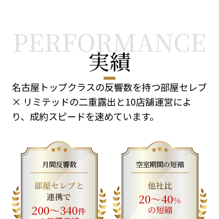
実績
名古屋トップクラスの反響数を持つ部屋セレブ
× リミテッドの二重露出と10店舗運営によ
り、成約スピードを速めています。
月間反響数
空室期間の短縮
部屋セレブと
他社比
連携で
20〜40
%
200〜340
の短縮
件