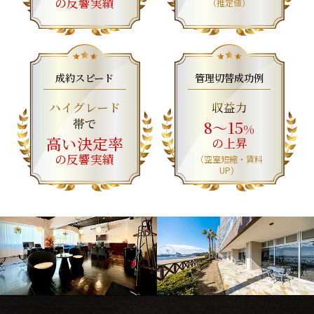
の反響実績
（推定値）
成約スピード
管理切替成功例
ハイグレード
収益力
帯で
8～15
%
高い決定率
の上昇
の反響実績
（空室短縮・賃料
UP）