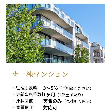
一棟マンション
3〜5%
管理手数料
（ご相談ください）
1ヶ月
更新事務手数料
（1部屋あたり）
実費のみ
原状回復
（見積もり開示）
対応可
家賃保証