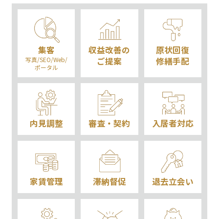
集客
収益改善の
原状回復
写真/SEO/Web/
ご提案
修繕手配
ポータル
内見調整
審査・契約
入居者対応
家賃管理
滞納督促
退去立会い