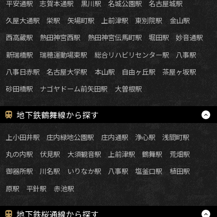
平安通駅
志賀本通駅
黒川駅
名城公園駅
名古屋城駅
久屋大通駅
栄駅
矢場町駅
上前津駅
東別院駅
金山駅
西高蔵駅
熱田神宮西駅
熱田神宮伝馬町駅
堀田駅
妙音通駅
新瑞橋駅
瑞穂運動場東駅
総合リハビリセンター駅
八事駅
八事日赤駅
名古屋大学駅
本山駅
自由ヶ丘駅
茶屋ヶ坂駅
砂田橋駅
ナゴヤドーム前矢田駅
大曽根駅
地下鉄鶴舞線から探す
上小田井駅
庄内緑地公園駅
庄内通駅
浄心駅
浅間町駅
丸の内駅
伏見駅
大須観音駅
上前津駅
鶴舞駅
荒畑駅
御器所駅
川名駅
いりなか駅
八事駅
塩釜口駅
植田駅
原駅
平針駅
赤池駅
地下鉄桜通線から探す