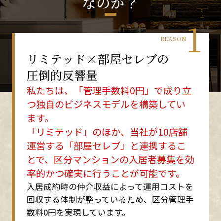
なのか？
1
REASON
リミテッド×部屋セレブの
圧倒的反響量
私たちは、「管理手数料0円」で成り立
つ独自のビジネスモデルを構築してい
ます。
「リミテッド」のほか、当社が10店舗
運営する「部屋セレブ」と連携するこ
とで、区分マンションの入居者募集を効
率的かつ確実に行うことが可能です。
入居成約時の仲介収益によって運用コストを
回収する体制が整っているため、区分管理手
数料0円を実現しています。