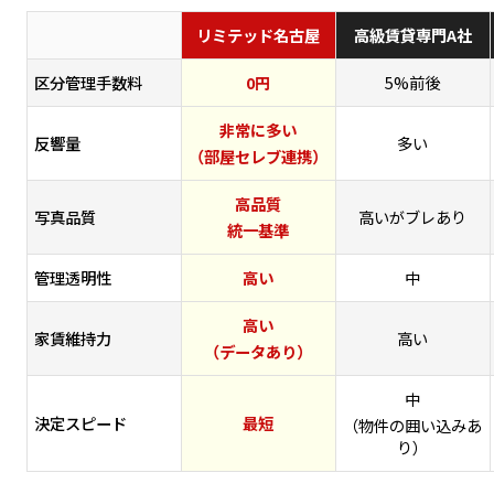
リミテッド名古屋
高級賃貸専門A社
区分管理手数料
0円
5%前後
非常に多い
反響量
多い
（部屋セレブ連携）
高品質
写真品質
高いがブレあり
統一基準
管理透明性
高い
中
高い
家賃維持力
高い
（データあり）
中
決定スピード
最短
（物件の囲い込みあ
り）