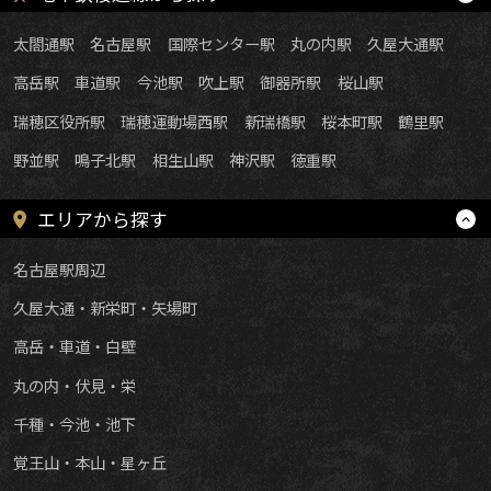
太閤通駅
名古屋駅
国際センター駅
丸の内駅
久屋大通駅
高岳駅
車道駅
今池駅
吹上駅
御器所駅
桜山駅
瑞穂区役所駅
瑞穂運動場西駅
新瑞橋駅
桜本町駅
鶴里駅
野並駅
鳴子北駅
相生山駅
神沢駅
徳重駅
エリアから探す
名古屋駅周辺
久屋大通・新栄町・矢場町
高岳・車道・白壁
丸の内・伏見・栄
千種・今池・池下
覚王山・本山・星ヶ丘