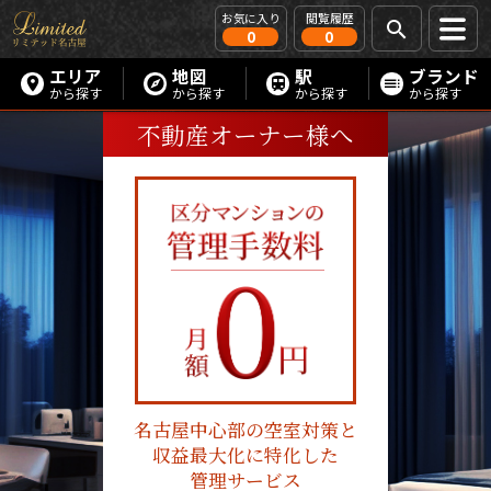
お気に入り
閲覧履歴
0
0
エリア
地図
駅
ブランド
から探す
から探す
から探す
から探す
不動産オーナー様へ
名古屋中心部の空室対策と
収益最大化に特化した
管理サービス