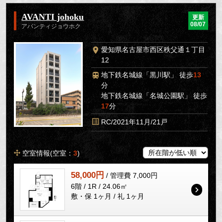
AVANTI johoku
更新
08/07
アバンティジョウホク
愛知県名古屋市西区秩父通１丁目
12
地下鉄名城線「黒川駅」 徒歩
13
分
地下鉄名城線「名城公園駅」 徒歩
17
分
RC/2021年11月/21戸
空室情報(空室：
3
)
58,000円
/ 管理費 7,000円
6階 / 1R / 24.06㎡
敷・保 1ヶ月 / 礼 1ヶ月