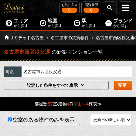
お気に入り
閲覧履歴
0
0
エリア
地図
駅
ブランド
から探す
から探す
から探す
から探す
リミテッド名古屋
名古屋市の賃貸物件
名古屋市西区秩父通
名古屋市西区秩父通
の新築マンション一覧
町名
名古屋市西区秩父通
設定した条件をすべて表示
変更
67
4
1～4
部屋数
室/建物
件中
棟表示
空室のある物件のみを表示