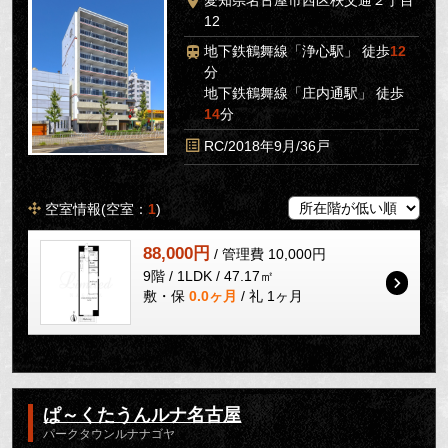
12
地下鉄鶴舞線「浄心駅」 徒歩
12
分
地下鉄鶴舞線「庄内通駅」 徒歩
14
分
RC/2018年9月/36戸
空室情報(空室：
1
)
88,000円
/ 管理費 10,000円
9階 / 1LDK / 47.17㎡
敷・保
0.0ヶ月
/ 礼 1ヶ月
ぱ～くたうんルナ名古屋
パークタウンルナナゴヤ