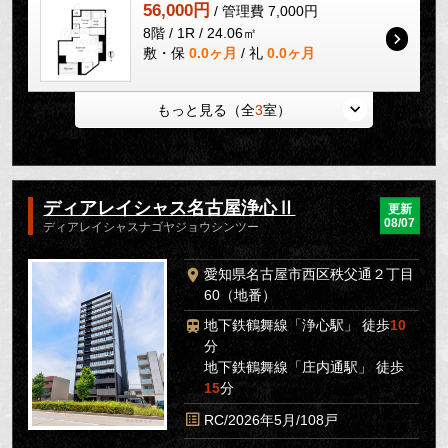
56,000円
/ 管理費 7,000円
8階 / 1R / 24.06㎡
敷・保
0.0ヶ月
/ 礼
0.0ヶ月
もっと見る（全
3
室）
ディアレイシャス名古屋浄心Ⅱ
更新
08/07
ディアレイシャスナゴヤジョウシンツー
愛知県名古屋市西区秩父通２丁目
60（地番）
地下鉄鶴舞線「浄心駅」 徒歩
10
分
地下鉄鶴舞線「庄内通駅」 徒歩
15
分
RC/2026年5月/108戸