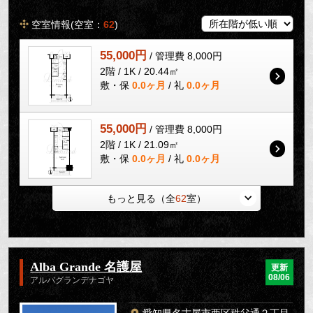
空室情報(空室：
62
)
55,000円
/ 管理費 8,000円
2階 / 1K / 20.44㎡
敷・保
0.0ヶ月
/ 礼
0.0ヶ月
55,000円
/ 管理費 8,000円
2階 / 1K / 21.09㎡
敷・保
0.0ヶ月
/ 礼
0.0ヶ月
もっと見る（全
62
室）
Alba Grande 名護屋
更新
08/06
アルバグランデナゴヤ
愛知県名古屋市西区秩父通２丁目