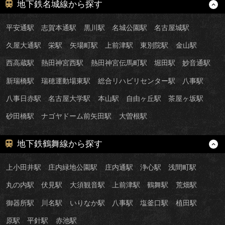
地下鉄名城線から探す
平安通駅
志賀本通駅
黒川駅
名城公園駅
名古屋城駅
久屋大通駅
栄駅
矢場町駅
上前津駅
東別院駅
金山駅
西高蔵駅
熱田神宮西駅
熱田神宮伝馬町駅
堀田駅
妙音通駅
新瑞橋駅
瑞穂運動場東駅
総合リハビリセンター駅
八事駅
八事日赤駅
名古屋大学駅
本山駅
自由ヶ丘駅
茶屋ヶ坂駅
砂田橋駅
ナゴヤドーム前矢田駅
大曽根駅
地下鉄鶴舞線から探す
上小田井駅
庄内緑地公園駅
庄内通駅
浄心駅
浅間町駅
丸の内駅
伏見駅
大須観音駅
上前津駅
鶴舞駅
荒畑駅
御器所駅
川名駅
いりなか駅
八事駅
塩釜口駅
植田駅
原駅
平針駅
赤池駅