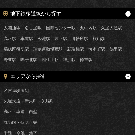
地下鉄桜通線から探す
太閤通駅
名古屋駅
国際センター駅
丸の内駅
久屋大通駅
高岳駅
車道駅
今池駅
吹上駅
御器所駅
桜山駅
瑞穂区役所駅
瑞穂運動場西駅
新瑞橋駅
桜本町駅
鶴里駅
野並駅
鳴子北駅
相生山駅
神沢駅
徳重駅
エリアから探す
名古屋駅周辺
久屋大通・新栄町・矢場町
高岳・車道・白壁
丸の内・伏見・栄
千種・今池・池下