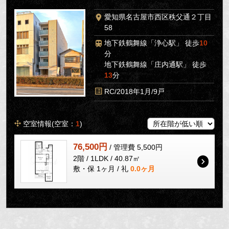
愛知県名古屋市西区秩父通２丁目
58
地下鉄鶴舞線「浄心駅」 徒歩
10
分
地下鉄鶴舞線「庄内通駅」 徒歩
13
分
RC/2018年1月/9戸
空室情報(空室：
1
)
76,500円
/ 管理費 5,500円
2階 / 1LDK / 40.87㎡
敷・保 1ヶ月 / 礼
0.0ヶ月