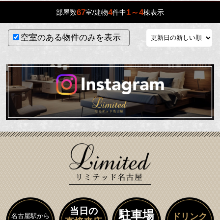
67
4
1～4
部屋数
室/建物
件中
棟表示
空室のある物件のみを表示
当日の
駐車場
ドリンク
名古屋駅から