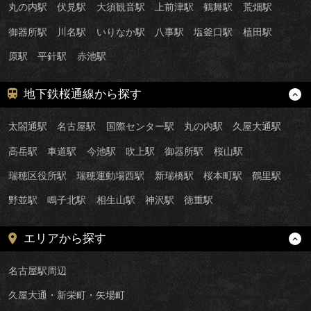
丸の内駅
伏見駅
大須観音駅
上前津駅
鶴舞駅
荒畑駅
御器所駅
川名駅
いりなか駅
八事駅
塩釜口駅
植田駅
原駅
平針駅
赤池駅
地下鉄桜通線から探す
太閤通駅
名古屋駅
国際センター駅
丸の内駅
久屋大通駅
高岳駅
車道駅
今池駅
吹上駅
御器所駅
桜山駅
瑞穂区役所駅
瑞穂運動場西駅
新瑞橋駅
桜本町駅
鶴里駅
野並駅
鳴子北駅
相生山駅
神沢駅
徳重駅
エリアから探す
名古屋駅周辺
久屋大通・新栄町・矢場町