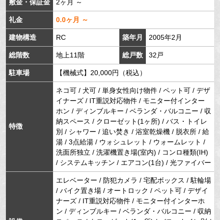
敷金・保証金
2ヶ月 ～
礼金
0.0ヶ月 ～
建物構造
RC
築年月
2005年2月
総階数
地上11階
総戸数
32戸
駐車場
【機械式】20,000円（税込）
ネコ可 / 犬可 / 単身女性向け物件 / ペット可 / デザ
イナーズ / IT重説対応物件 / モニター付インター
ホン / ディンブルキー / ベランダ・バルコニー / 収
納スペース / クローゼット(1ヶ所) / バス・トイレ
特徴
別 / シャワー / 追い焚き / 浴室乾燥機 / 脱衣所 / 給
湯 / 3点給湯 / ウォシュレット / ウォームレット /
洗面所独立 / 洗濯機置き場(室内) / コンロ種類(IH)
/ システムキッチン / エアコン(1台) / 光ファイバー
エレベーター / 防犯カメラ / 宅配ボックス / 駐輪場
/ バイク置き場 / オートロック / ペット可 / デザイ
ナーズ / IT重説対応物件 / モニター付インターホ
ン / ディンブルキー / ベランダ・バルコニー / 収納