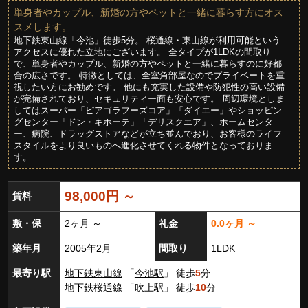
単身者やカップル、新婚の方やペットと一緒に暮らす方にオス
スメします。
地下鉄東山線「今池」徒歩5分。 桜通線・東山線が利用可能という
アクセスに優れた立地にございます。 全タイプが1LDKの間取り
で、単身者やカップル、新婚の方やペットと一緒に暮らすのに好都
合の広さです。 特徴としては、全室角部屋なのでプライベートを重
視したい方にお勧めです。 他にも充実した設備や防犯性の高い設備
が完備されており、セキュリティー面も安心です。 周辺環境としま
してはスーパー「ピアゴラフーズコア」「ダイエー」やショッピン
グセンター「ドン・キホーテ」「デリスクエア」、ホームセンタ
ー、病院、ドラッグストアなどが立ち並んでおり、お客様のライフ
スタイルをより良いものへ進化させてくれる物件となっておりま
す。
98,000円 ～
賃料
敷・保
2ヶ月 ～
礼金
0.0ヶ月 ～
築年月
2005年2月
間取り
1LDK
最寄り駅
地下鉄東山線
「
今池駅
」 徒歩
5
分
地下鉄桜通線
「
吹上駅
」 徒歩
10
分