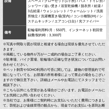
設備
スペース / クローゼット(1ヶ所) / バス・トイレ別 /
シャワー / 追い焚き / 浴室乾燥機 / 脱衣所 / 給湯 /
3点給湯 / ウォシュレット / ウォームレット / 洗面
所独立 / 洗濯機置き場(室内) / コンロ種類(IH) / シ
ステムキッチン / エアコン(1台) / 光ファイバー
駐輪場利用料/月：550円、インターネット初回登
備考
録費/契約時：3,300円
※写真や間取り図が現状と相違する場合は現状を優先させていただ
きます。
※掲載している物件が万が一ご成約の場合はご了承ください。
※駐車場、バイク置場、駐輪場の正確な空き状況についてはお問い
合わせください。
※ペット飼育やSOHO利用の可否に関しては、建物の管理規約で可
能になっていても、お部屋の所有者様によって禁止の場合もござい
ますので御注意下さい。詳細はメールやお電話にてスタッフまでご
相談下さい。
※こちら以外にも空室がある場合がございます。お電話かメールに
てお気軽にお問い合わせください。
※当社では、お客様にご契約時にお支払いいただく費用につきまし
て、防犯および金銭管理の観点から、現金でのお支払いを原則お断