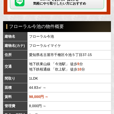
気軽にやり取りしたい方におすすめ
フローラル今池の物件概要
建物名
フローラル今池
建物名(カナ)
フローラルイマイケ
住所
愛知県
名古屋市千種区
今池
５丁目37-15
地下鉄東山線
「
今池駅
」 徒歩
5
分
交通
地下鉄桜通線
「
吹上駅
」 徒歩
10
分
間取り
1LDK
面積
44.83㎡ ～
賃料
98,000円 ～
管理費
8,000円 ～