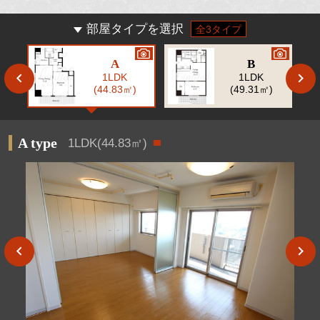
部屋タイプを選択
全3タイプ
A
B
1LDK
1LDK
(44.83㎡)
(49.31㎡)
A type
1LDK(44.83㎡)