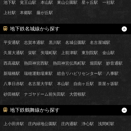
池下駅
覚王山駅
本山駅
東山公園駅
星ヶ丘駅
一社駅
上社駅
本郷駅
藤が丘駅
地下鉄名城線から探す
平安通駅
志賀本通駅
黒川駅
名城公園駅
名古屋城駅
久屋大通駅
栄駅
矢場町駅
上前津駅
東別院駅
金山駅
西高蔵駅
熱田神宮西駅
熱田神宮伝馬町駅
堀田駅
妙音通駅
新瑞橋駅
瑞穂運動場東駅
総合リハビリセンター駅
八事駅
八事日赤駅
名古屋大学駅
本山駅
自由ヶ丘駅
茶屋ヶ坂駅
砂田橋駅
ナゴヤドーム前矢田駅
大曽根駅
地下鉄鶴舞線から探す
上小田井駅
庄内緑地公園駅
庄内通駅
浄心駅
浅間町駅