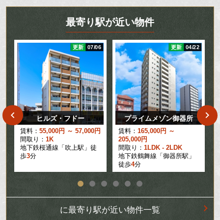
最寄り駅が近い物件
21
更新
07/06
更新
04/22
ヒルズ・フドー
プライムメゾン御器所
円
賃料：
55,000円 ～ 57,000円
賃料：
165,000円 ～
間取り：
1K
205,000円
地下鉄桜通線「吹上駅」徒
間取り：
1LDK - 2LDK
歩
3
分
地下鉄鶴舞線「御器所駅」
徒歩
4
分
に最寄り駅が近い物件一覧