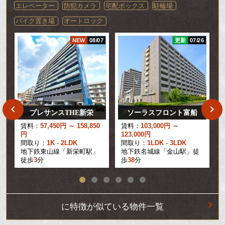
エレベーター
防犯カメラ
宅配ボックス
駐輪場
バイク置き場
オートロック
04
NEW
08/07
更新
07/26
プレサンスTHE新栄
ソーラスフロント富船
賃料：
57,450円 ～ 158,850
賃料：
103,000円 ～
円
123,000円
間取り：
1K - 2LDK
間取り：
1LDK - 3LDK
地下鉄東山線「新栄町駅」
地下鉄名城線「金山駅」徒
徒歩
3
分
歩
38
分
に特徴が似ている物件一覧