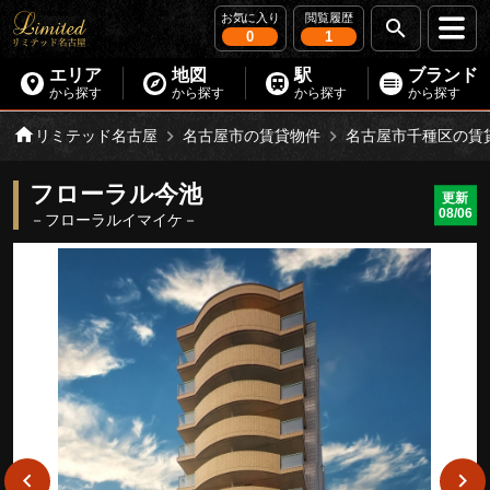
お気に入り
閲覧履歴
0
1
エリア
地図
駅
ブランド
から探す
から探す
から探す
から探す
リミテッド名古屋
名古屋市の賃貸物件
名古屋市千種区の賃
フローラル今池
更新
08/06
－フローラルイマイケ－