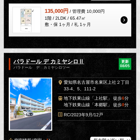
135,000円
/ 管理費 10,000円
1階 / 2LDK / 65.47㎡
敷・保 1ヶ月 / 礼 1ヶ月
パラドール デ カミヤシロⅡ
更新
08/05
パラドール デ カミヤシロツー
愛知県名古屋市名東区上社２丁目
33-4、5、111-2
地下鉄東山線「上社駅」 徒歩
6
分
地下鉄東山線「本郷駅」 徒歩
8
分
RC/2023年9月/12戸