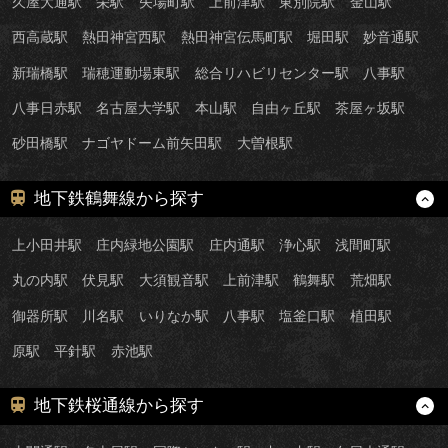
久屋大通駅
栄駅
矢場町駅
上前津駅
東別院駅
金山駅
西高蔵駅
熱田神宮西駅
熱田神宮伝馬町駅
堀田駅
妙音通駅
新瑞橋駅
瑞穂運動場東駅
総合リハビリセンター駅
八事駅
八事日赤駅
名古屋大学駅
本山駅
自由ヶ丘駅
茶屋ヶ坂駅
砂田橋駅
ナゴヤドーム前矢田駅
大曽根駅
地下鉄鶴舞線から探す
上小田井駅
庄内緑地公園駅
庄内通駅
浄心駅
浅間町駅
丸の内駅
伏見駅
大須観音駅
上前津駅
鶴舞駅
荒畑駅
御器所駅
川名駅
いりなか駅
八事駅
塩釜口駅
植田駅
原駅
平針駅
赤池駅
地下鉄桜通線から探す