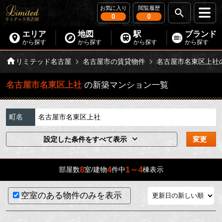
お気に入り
閲覧履歴
0
0
エリア
地図
駅
ブランド
から探す
から探す
から探す
から探す
リミテッド名古屋
名古屋市の賃貸物件
名古屋市名東区上社
名古屋市名東区上社
の新築マンション一覧
町名
名古屋市名東区上社
設定した条件をすべて表示
変更
8
4
1～4
部屋数
室/建物
件中
棟表示
空室のある物件のみを表示