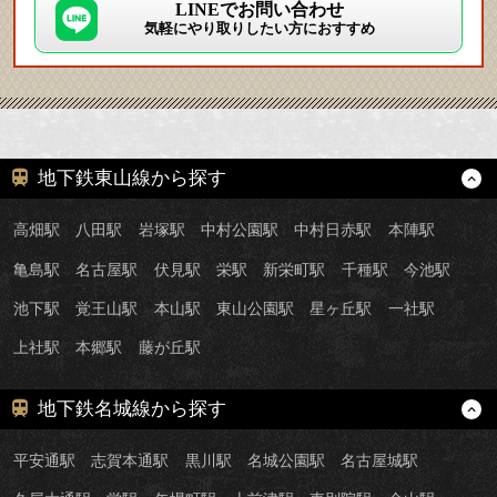
LINEでお問い合わせ
気軽にやり取りしたい方におすすめ
地下鉄東山線から探す
高畑駅
八田駅
岩塚駅
中村公園駅
中村日赤駅
本陣駅
亀島駅
名古屋駅
伏見駅
栄駅
新栄町駅
千種駅
今池駅
池下駅
覚王山駅
本山駅
東山公園駅
星ヶ丘駅
一社駅
上社駅
本郷駅
藤が丘駅
地下鉄名城線から探す
平安通駅
志賀本通駅
黒川駅
名城公園駅
名古屋城駅