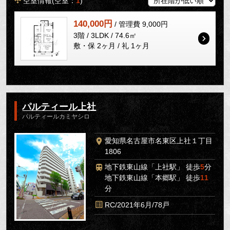
空室情報(空室：
1
)
140,000円
/ 管理費 9,000円
3階 / 3LDK / 74.6㎡
敷・保 2ヶ月 / 礼 1ヶ月
パルティール上社
パルティールカミヤシロ
愛知県名古屋市名東区上社１丁目
1806
地下鉄東山線「上社駅」 徒歩
5
分
地下鉄東山線「本郷駅」 徒歩
11
分
RC/2021年6月/78戸