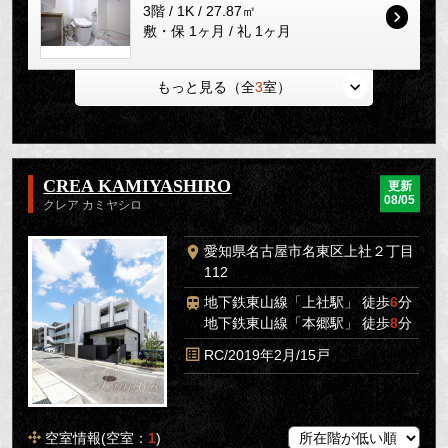
3階 / 1K / 27.87㎡
敷・保 1ヶ月 / 礼 1ヶ月
もっと見る（全
3
室）
CREA KAMIYASHIRO
更新
08/05
クレア カミヤシロ
愛知県名古屋市名東区上社２丁目
112
地下鉄東山線「上社駅」 徒歩
6
分
地下鉄東山線「本郷駅」 徒歩
8
分
RC/2019年2月/15戸
空室情報(空室：
1
)