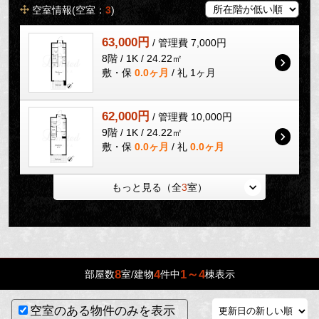
空室情報(空室：
3
)
63,000円
/ 管理費 7,000円
8階 / 1K / 24.22㎡
敷・保
0.0ヶ月
/ 礼 1ヶ月
62,000円
/ 管理費 10,000円
9階 / 1K / 24.22㎡
敷・保
0.0ヶ月
/ 礼
0.0ヶ月
もっと見る（全
3
室）
8
4
1～4
部屋数
室/建物
件中
棟表示
空室のある物件のみを表示