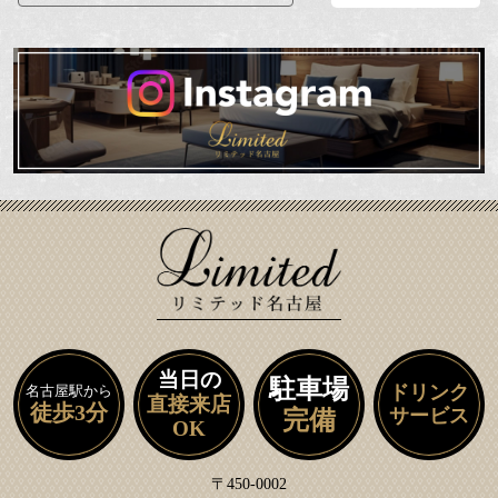
当日の
駐車場
ドリンク
名古屋駅から
直接来店
徒歩3分
サービス
完備
OK
〒450-0002