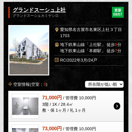
グランドスーシュ上社
更新
08/07
グランドスーシュカミヤシロ
愛知県名古屋市名東区上社３丁目
1703
地下鉄東山線「上社駅」 徒歩
5
分
地下鉄東山線「本郷駅」 徒歩
7
分
RC/2022年3月/24戸
空室情報(空室：
3
)
71,000円
/ 管理費 10,000円
3階 / 1K / 28.4㎡
敷・保 1ヶ月 / 礼 1ヶ月
73,000円
/ 管理費 10,000円