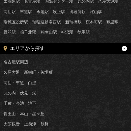
太閤通駅
名古屋駅
国際センター駅
丸の内駅
久屋大通駅
高岳駅
車道駅
今池駅
吹上駅
御器所駅
桜山駅
瑞穂区役所駅
瑞穂運動場西駅
新瑞橋駅
桜本町駅
鶴里駅
野並駅
鳴子北駅
相生山駅
神沢駅
徳重駅
エリアから探す
名古屋駅周辺
久屋大通・新栄町・矢場町
高岳・車道・白壁
丸の内・伏見・栄
千種・今池・池下
覚王山・本山・星ヶ丘
大須観音・上前津・鶴舞