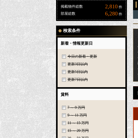
2,810
掲載物件総数
件
6,280
部屋総数
件
検索条件
新着・情報更新日
今日の新着・更新
更新3日以内
更新5日以内
更新7日以内
賃料
7 ～ 9 万円
9 ～ 11 万円
11 ～ 15 万円
15 ～ 20 万円