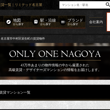
賃貸一覧｜リミテッド名古屋
地図
駅・沿線
ブランド
会社案内
から探す
から探す
から探す
名古屋市中村区栄生町の賃貸物件
43万件あまりの物件情報の中から厳選された
高級賃貸・デザイナーズマンションの情報をお届けします。
賃貸マンション一覧