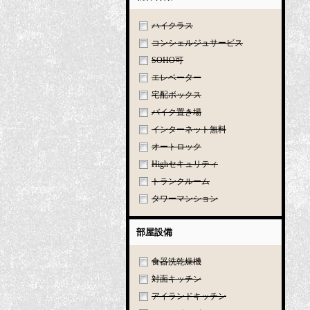
ハイクラス
コンシェルジュサービス
SOHO可
エレベーター
宅配ボックス
バイク置き場
インターネット無料
オートロック
Highセキュリティ
トランクルーム
タワーマンション
部屋設備
食器洗乾燥機
対面キッチン
アイランドキッチン