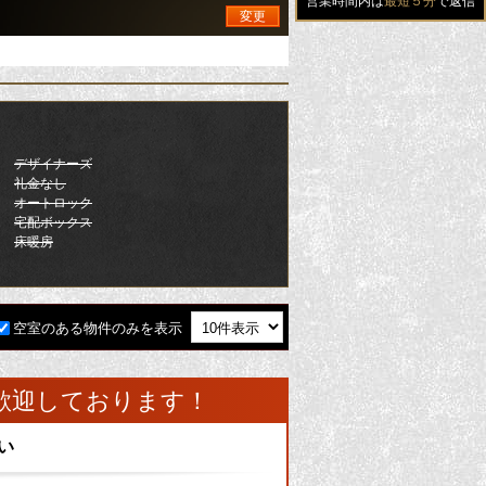
営業時間内は
最短５分
で返信
変更
デザイナーズ
礼金なし
オートロック
宅配ボックス
床暖房
空室のある物件のみを表示
歓迎しております！
い