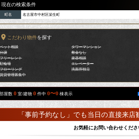
現在の検索条件
町名
名古屋市中村区栄生町
こだわり物件
を探す
ペット相談
タワーマンション
分譲
敷金なし
フリーレント
楽器相談
駐輪場
エレベーター
フローリング
洗面所独立
賃貸管理募集中
0
0
0〜0
部屋数
室/建物
件中
棟表示
「事前予約なし」でも当日の直接来店
お気軽にお問い合わせくださ