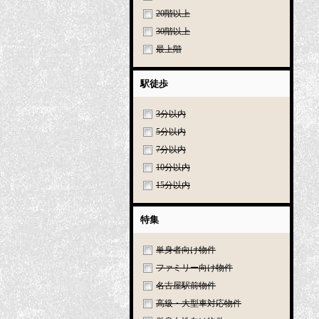
20階以上
30階以上
最上階
駅徒歩
3分以内
5分以内
7分以内
10分以内
15分以内
特集
単身者向け物件
ファミリー向け物件
名古屋駅前物件
高級・大型車対応物件