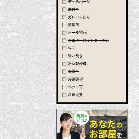
ディスポーザ
庭付き
ガレージあり
床暖房
オール電化
モニター付インターホン
WIC
追い焚き
浴室乾燥機
楽器可
分譲賃貸
ペット可
高級賃貸