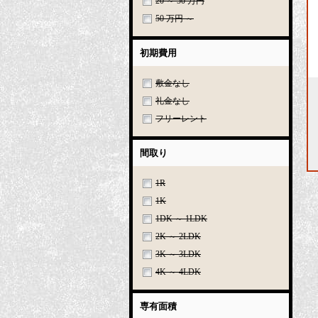
20 ～ 50 万円
50 万円 ～
初期費用
敷金なし
礼金なし
フリーレント
間取り
1R
1K
1DK ～ 1LDK
2K ～ 2LDK
3K ～ 3LDK
4K ～ 4LDK
専有面積