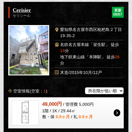
Cerisier
更新
08/07
セリシール
愛知県名古屋市西区枇杷島２丁目
19-35-2
名鉄名古屋本線「栄生駅」 徒歩
14
分
地下鉄東山線「本陣駅」 徒歩
26
分
木造/2015年10月/12戸
空室情報(空室：
1
)
49,000円
/ 管理費 5,000円
1階 / 1K / 29.44㎡
敷・保
0.0ヶ月
/ 礼
0.0ヶ月