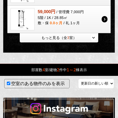
59,000円
/ 管理費 7,000円
5階 / 1K / 28.85㎡
敷・保
0.0ヶ月
/ 礼 1ヶ月
もっと見る（全
3
室）
4
2
1～2
部屋数
室/建物
件中
棟表示
空室のある物件のみを表示