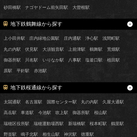
砂田橋駅
ナゴヤドーム前矢田駅
大曽根駅
地下鉄鶴舞線から探す
上小田井駅
庄内緑地公園駅
庄内通駅
浄心駅
浅間町駅
丸の内駅
伏見駅
大須観音駅
上前津駅
鶴舞駅
荒畑駅
御器所駅
川名駅
いりなか駅
八事駅
塩釜口駅
植田駅
原駅
平針駅
赤池駅
地下鉄桜通線から探す
太閤通駅
名古屋駅
国際センター駅
丸の内駅
久屋大通駅
高岳駅
車道駅
今池駅
吹上駅
御器所駅
桜山駅
瑞穂区役所駅
瑞穂運動場西駅
新瑞橋駅
桜本町駅
鶴里駅
野並駅
鳴子北駅
相生山駅
神沢駅
徳重駅