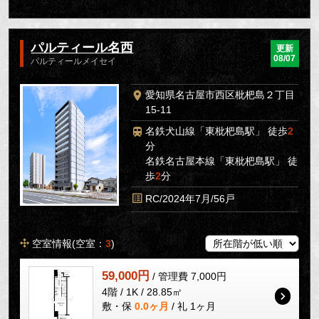
パルティール名西
更新
08/07
パルティールメイセイ
愛知県名古屋市西区枇杷島２丁目
15-11
名鉄犬山線「東枇杷島駅」 徒歩
2
分
名鉄名古屋本線「東枇杷島駅」 徒
歩
2
分
RC/2024年7月/56戸
空室情報(空室：
3
)
59,000円
/ 管理費 7,000円
4階 / 1K / 28.85㎡
敷・保
0.0ヶ月
/ 礼 1ヶ月