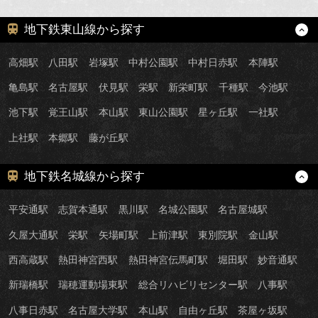
地下鉄東山線から探す
高畑駅
八田駅
岩塚駅
中村公園駅
中村日赤駅
本陣駅
亀島駅
名古屋駅
伏見駅
栄駅
新栄町駅
千種駅
今池駅
池下駅
覚王山駅
本山駅
東山公園駅
星ヶ丘駅
一社駅
上社駅
本郷駅
藤が丘駅
地下鉄名城線から探す
平安通駅
志賀本通駅
黒川駅
名城公園駅
名古屋城駅
久屋大通駅
栄駅
矢場町駅
上前津駅
東別院駅
金山駅
西高蔵駅
熱田神宮西駅
熱田神宮伝馬町駅
堀田駅
妙音通駅
新瑞橋駅
瑞穂運動場東駅
総合リハビリセンター駅
八事駅
八事日赤駅
名古屋大学駅
本山駅
自由ヶ丘駅
茶屋ヶ坂駅