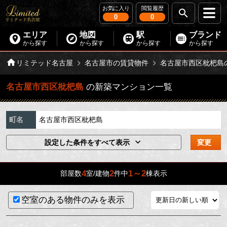
お気に入り
閲覧履歴
0
0
エリア
地図
駅
ブランド
から探す
から探す
から探す
から探す
リミテッド名古屋
名古屋市の賃貸物件
名古屋市西区枇杷島
名古屋市西区枇杷島
の新築マンション一覧
町名
名古屋市西区枇杷島
設定した条件をすべて表示
変更
4
2
1～2
部屋数
室/建物
件中
棟表示
空室のある物件のみを表示