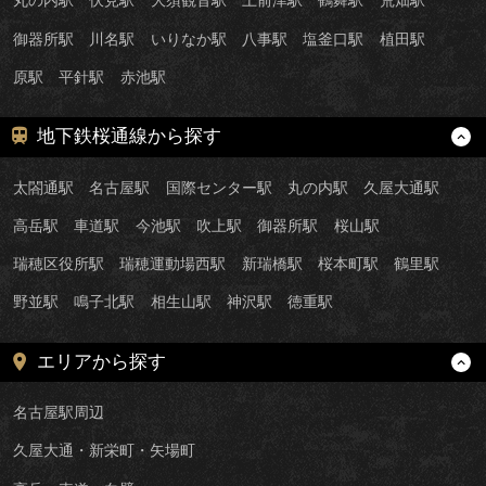
丸の内駅
伏見駅
大須観音駅
上前津駅
鶴舞駅
荒畑駅
御器所駅
川名駅
いりなか駅
八事駅
塩釜口駅
植田駅
原駅
平針駅
赤池駅
地下鉄桜通線から探す
太閤通駅
名古屋駅
国際センター駅
丸の内駅
久屋大通駅
高岳駅
車道駅
今池駅
吹上駅
御器所駅
桜山駅
瑞穂区役所駅
瑞穂運動場西駅
新瑞橋駅
桜本町駅
鶴里駅
野並駅
鳴子北駅
相生山駅
神沢駅
徳重駅
エリアから探す
名古屋駅周辺
久屋大通・新栄町・矢場町