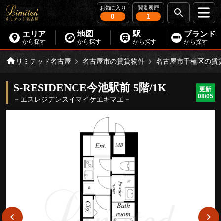
お気に入り
閲覧履歴
0
1
エリア
地図
駅
ブランド
から探す
から探す
から探す
から探す
リミテッド名古屋
名古屋市の賃貸物件
名古屋市千種区の賃
S-RESIDENCE今池駅前 5階/1K
更新
08/05
－エスレジデンスイマイケエキマエ－