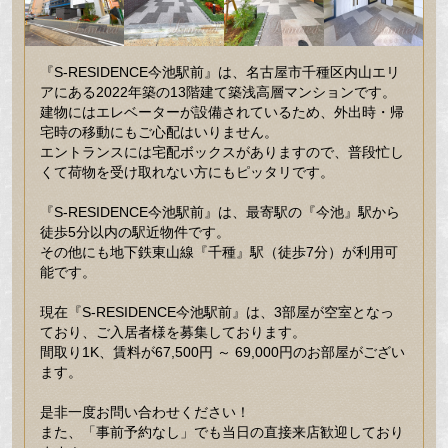
『S-RESIDENCE今池駅前』は、名古屋市千種区内山エリ
アにある2022年築の13階建て築浅高層マンションです。
建物にはエレベーターが設備されているため、外出時・帰
宅時の移動にもご心配はいりません。
エントランスには宅配ボックスがありますので、普段忙し
くて荷物を受け取れない方にもピッタリです。
『S-RESIDENCE今池駅前』は、最寄駅の『今池』駅から
徒歩5分以内の駅近物件です。
その他にも地下鉄東山線『千種』駅（徒歩7分）が利用可
能です。
現在『S-RESIDENCE今池駅前』は、3部屋が空室となっ
ており、ご入居者様を募集しております。
間取り1K、賃料が67,500円 ～ 69,000円のお部屋がござい
ます。
是非一度お問い合わせください！
また、「事前予約なし」でも当日の直接来店歓迎しており