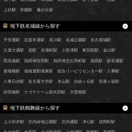
上社駅
本郷駅
藤が丘駅
地下鉄名城線から探す
平安通駅
志賀本通駅
黒川駅
名城公園駅
名古屋城駅
久屋大通駅
栄駅
矢場町駅
上前津駅
東別院駅
金山駅
西高蔵駅
熱田神宮西駅
熱田神宮伝馬町駅
堀田駅
妙音通駅
新瑞橋駅
瑞穂運動場東駅
総合リハビリセンター駅
八事駅
八事日赤駅
名古屋大学駅
本山駅
自由ヶ丘駅
茶屋ヶ坂駅
砂田橋駅
ナゴヤドーム前矢田駅
大曽根駅
地下鉄鶴舞線から探す
上小田井駅
庄内緑地公園駅
庄内通駅
浄心駅
浅間町駅