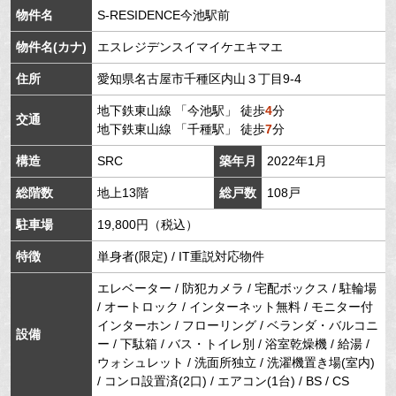
物件名
S-RESIDENCE今池駅前
物件名(カナ)
エスレジデンスイマイケエキマエ
住所
愛知県
名古屋市千種区
内山
３丁目9-4
地下鉄東山線
「
今池駅
」 徒歩
4
分
交通
地下鉄東山線
「
千種駅
」 徒歩
7
分
構造
SRC
築年月
2022年1月
総階数
地上13階
総戸数
108戸
駐車場
19,800円（税込）
特徴
単身者(限定) / IT重説対応物件
エレベーター / 防犯カメラ / 宅配ボックス / 駐輪場
/ オートロック / インターネット無料 / モニター付
インターホン / フローリング / ベランダ・バルコニ
設備
ー / 下駄箱 / バス・トイレ別 / 浴室乾燥機 / 給湯 /
ウォシュレット / 洗面所独立 / 洗濯機置き場(室内)
/ コンロ設置済(2口) / エアコン(1台) / BS / CS