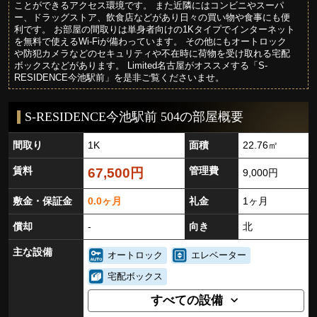
ことができるアクセス環境です。 また近隣にはコンビニやスーパ
ー、ドラッグストア、飲食店などがあり日々の買い物や食事にも便
利です。 お部屋の間取りは単身者向けの1Kタイプでインターネット
を無料で使えるWi-Fiが備わっています。 その他にもオートロック
や防犯カメラなどのセキュリティや不在時に荷物を受け取れる宅配
ボックスなどがあります。 Limited名古屋がオススメする「S-
RESIDENCE今池駅前」を是非ご覧くださいませ。
S-RESIDENCE今池駅前 504の部屋概要
間取り
1K
面積
22.76㎡
賃料
管理費
67,500円
9,000円
敷金・保証金
0.0ヶ月
礼金
1ヶ月
償却
-
向き
北
主な設備
オートロック
エレベーター
宅配ボックス
すべての設備