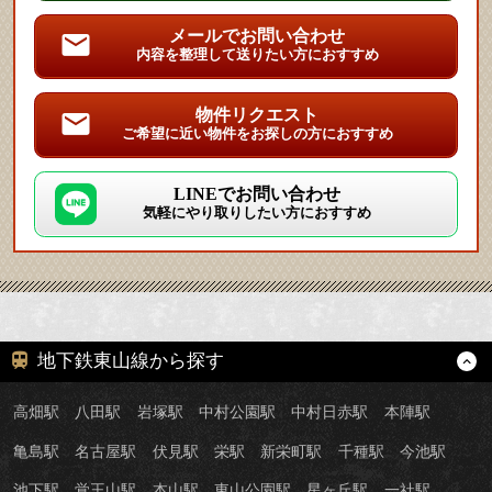
メールでお問い合わせ
内容を整理して送りたい方におすすめ
物件リクエスト
ご希望に近い物件をお探しの方におすすめ
LINEでお問い合わせ
気軽にやり取りしたい方におすすめ
地下鉄東山線から探す
高畑駅
八田駅
岩塚駅
中村公園駅
中村日赤駅
本陣駅
亀島駅
名古屋駅
伏見駅
栄駅
新栄町駅
千種駅
今池駅
池下駅
覚王山駅
本山駅
東山公園駅
星ヶ丘駅
一社駅