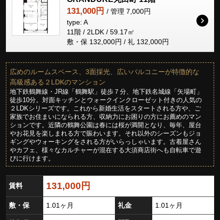
131,000円
/ 管理 7,000円
type: A
11階 / 2LDK / 59.17㎡
敷・保 132,000円 / 礼 132,000円
広めのルームスペース、3面採光、広いバルコニーが特徴的な
高級感ある２LDKのマンション
地下鉄鶴舞線・JR線「鶴舞駅」徒歩７分、地下鉄名城線「矢場町」
徒歩10分。対面キッチンとウォークインクローゼット付きの人気の
２LDKシリーズです。これから新婚生活をスタートされる方や、ご
家族でお住まいになられる方、収納力にお困りの方にお薦めのマン
ションです。近隣の鶴舞公園は春には桜が満開となり、毎年、屋台
やお花見を楽しまれる方で賑わいます。それ以外のシーズンもジョ
ギングやウォーキングをされる方がいらっしゃいます。古着屋さん
やカフェ、様々なカルチャーが混在する大須商店街へも自転車で遊
びに行けます。
131,000円
賃料
敷・保
1.01ヶ月
礼金
1.01ヶ月