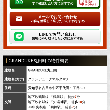
すぐ確認したい方におすすめ
メールでお問い合わせ
内容を整理して送りたい方におすすめ
LINEでお問い合わせ
気軽にやり取りしたい方におすすめ
GRANDUKE丸田町の物件概要
建物名
GRANDUKE丸田町
建物名(カナ)
グランデュークマルタマチ
住所
愛知県
名古屋市中区
千代田
１丁目8-9
地下鉄鶴舞線
「
鶴舞駅
」 徒歩
7
分
交通
地下鉄名城線
「
矢場町駅
」 徒歩
10
分
JR中央本線
「
鶴舞駅
」 徒歩
7
分