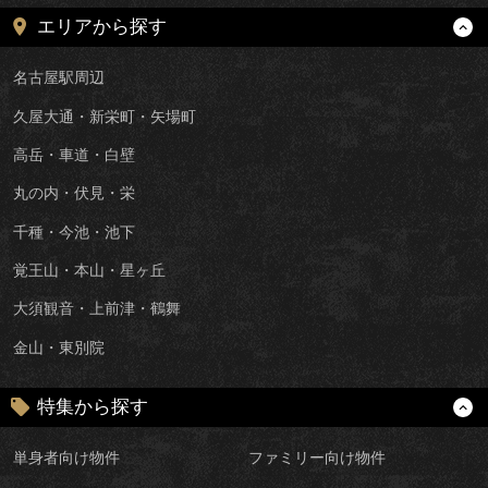
エリアから探す
名古屋駅周辺
久屋大通・新栄町・矢場町
高岳・車道・白壁
丸の内・伏見・栄
千種・今池・池下
覚王山・本山・星ヶ丘
大須観音・上前津・鶴舞
金山・東別院
特集から探す
単身者向け物件
ファミリー向け物件