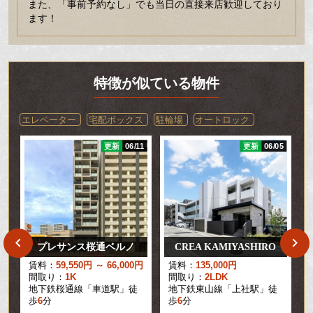
また、「事前予約なし」でも当日の直接来店歓迎しており
ます！
特徴が似ている物件
エレベーター
宅配ボックス
駐輪場
オートロック
07
更新
06/11
更新
06/05
プレサンス桜通ベルノ
CREA KAMIYASHIRO
円
賃料：
59,550円 ～ 66,000円
賃料：
135,000円
間取り：
1K
間取り：
2LDK
地下鉄桜通線「車道駅」徒
地下鉄東山線「上社駅」徒
歩
6
分
歩
6
分