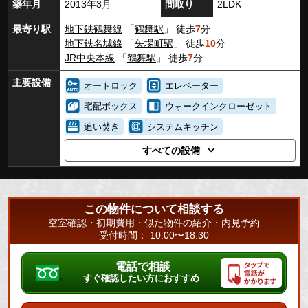
築年月
2013年3月
間取り
2LDK
最寄り駅
地下鉄鶴舞線
「
鶴舞駅
」 徒歩
7
分
地下鉄名城線
「
矢場町駅
」 徒歩
10
分
JR中央本線
「
鶴舞駅
」 徒歩
7
分
主要設備
オートロック
エレベーター
宅配ボックス
ウォークインクローゼット
追い焚き
システムキッチン
すべての設備
この物件について相談する
空室確認・初期費用・似た物件の紹介・内見予約
受付時間： 10:00〜18:30
電話で相談
すぐ確認したい方におすすめ