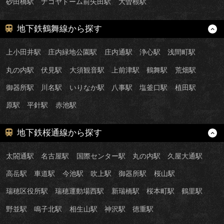
砂田橋駅
ナゴヤドーム前矢田駅
大曽根駅
地下鉄鶴舞線から探す
上小田井駅
庄内緑地公園駅
庄内通駅
浄心駅
浅間町駅
丸の内駅
伏見駅
大須観音駅
上前津駅
鶴舞駅
荒畑駅
御器所駅
川名駅
いりなか駅
八事駅
塩釜口駅
植田駅
原駅
平針駅
赤池駅
地下鉄桜通線から探す
太閤通駅
名古屋駅
国際センター駅
丸の内駅
久屋大通駅
高岳駅
車道駅
今池駅
吹上駅
御器所駅
桜山駅
瑞穂区役所駅
瑞穂運動場西駅
新瑞橋駅
桜本町駅
鶴里駅
野並駅
鳴子北駅
相生山駅
神沢駅
徳重駅