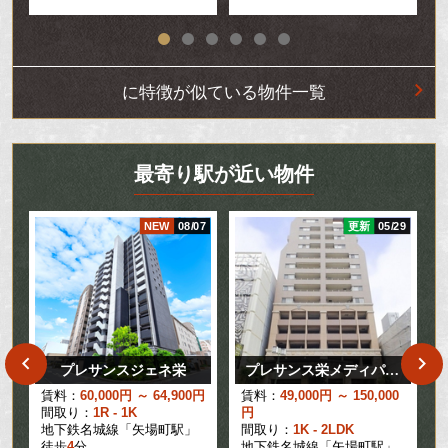
に特徴が似ている物件一覧
最寄り駅が近い物件
27
NEW
08/07
更新
05/29
プレサンスジェネ栄
プレサンス栄メディパーク
賃料：
60,000円 ～ 64,900円
賃料：
49,000円 ～ 150,000
間取り：
1R - 1K
円
地下鉄名城線「矢場町駅」
間取り：
1K - 2LDK
徒歩
4
分
地下鉄名城線「矢場町駅」