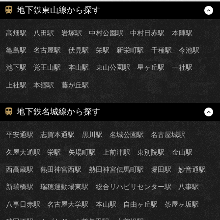
地下鉄東山線から探す
高畑駅
八田駅
岩塚駅
中村公園駅
中村日赤駅
本陣駅
亀島駅
名古屋駅
伏見駅
栄駅
新栄町駅
千種駅
今池駅
池下駅
覚王山駅
本山駅
東山公園駅
星ヶ丘駅
一社駅
上社駅
本郷駅
藤が丘駅
地下鉄名城線から探す
平安通駅
志賀本通駅
黒川駅
名城公園駅
名古屋城駅
久屋大通駅
栄駅
矢場町駅
上前津駅
東別院駅
金山駅
西高蔵駅
熱田神宮西駅
熱田神宮伝馬町駅
堀田駅
妙音通駅
新瑞橋駅
瑞穂運動場東駅
総合リハビリセンター駅
八事駅
八事日赤駅
名古屋大学駅
本山駅
自由ヶ丘駅
茶屋ヶ坂駅