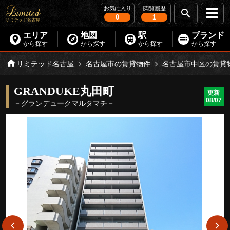
お気に入り
閲覧履歴
0
1
エリア
地図
駅
ブランド
から探す
から探す
から探す
から探す
リミテッド名古屋
名古屋市の賃貸物件
名古屋市中区の賃貸
GRANDUKE丸田町
更新
08/07
－グランデュークマルタマチ－