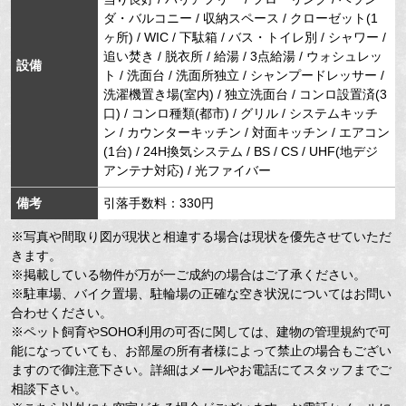
ダ・バルコニー / 収納スペース / クローゼット(1
ヶ所) / WIC / 下駄箱 / バス・トイレ別 / シャワー /
追い焚き / 脱衣所 / 給湯 / 3点給湯 / ウォシュレッ
設備
ト / 洗面台 / 洗面所独立 / シャンプードレッサー /
洗濯機置き場(室内) / 独立洗面台 / コンロ設置済(3
口) / コンロ種類(都市) / グリル / システムキッチ
ン / カウンターキッチン / 対面キッチン / エアコン
(1台) / 24H換気システム / BS / CS / UHF(地デジ
アンテナ対応) / 光ファイバー
備考
引落手数料：330円
※写真や間取り図が現状と相違する場合は現状を優先させていただ
きます。
※掲載している物件が万が一ご成約の場合はご了承ください。
※駐車場、バイク置場、駐輪場の正確な空き状況についてはお問い
合わせください。
※ペット飼育やSOHO利用の可否に関しては、建物の管理規約で可
能になっていても、お部屋の所有者様によって禁止の場合もござい
ますので御注意下さい。詳細はメールやお電話にてスタッフまでご
相談下さい。