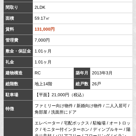
間取り
2LDK
面積
59.17㎡
賃料
131,000円
管理費
7,000円
敷金・保証金
1.01ヶ月
礼金
1.01ヶ月
建物構造
RC
築年月
2013年3月
総階数
地上14階
総戸数
26戸
駐車場
【平面】21,000円（税込）
ファミリー向け物件 / 新婚向け物件 / 二人入居可 /
特徴
角部屋 / 洗面所にドア
エレベーター / 宅配ボックス / 駐輪場 / オートロッ
ク / モニター付インターホン / ディンブルキー / 陽
当り良好 / バリアフリー / フローリング / ベラン