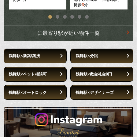
徒歩
3
分
に最寄り駅が近い物件一覧
鶴舞駅×新築/築浅
鶴舞駅×分譲
鶴舞駅×ペット相談可
鶴舞駅×敷金礼金0円
鶴舞駅×オートロック
鶴舞駅×デザイナーズ