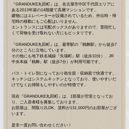
『GRANDUKE丸田町』は、名古屋市中区千代田エリアに
ある2013年築の14階建て高層マンションです。
建物にはエレベーターが設備されているため、外出時・帰
宅時の移動にもご心配はいりません。
エントランスには宅配ボックスがありますので、普段忙し
くて荷物を受け取れない方にもピッタリです。
『GRANDUKE丸田町』は、最寄駅の『鶴舞駅』から徒歩7
分のところに立地しています。
その他にも地下鉄名城線『矢場町』駅（徒歩10分）、JR
中央本線『鶴舞』駅（徒歩7分）が利用可能です。
バス・トイレ別になっており衛生面・収納面で快適です。
キッチンはシステムキッチンとなっており、使いやすいだ
けでなくお掃除もしやすいのが特徴です。
現在『GRANDUKE丸田町』は、1部屋が空室となってお
り、ご入居者様を募集しております。
お部屋は、間取り2LDK、賃料が131,000円のお部屋がござ
います。
是非一度お問い合わせください！