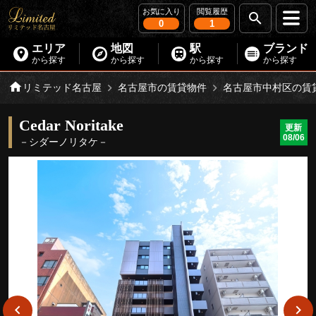
お気に入り
閲覧履歴
0
1
エリア
地図
駅
ブランド
から探す
から探す
から探す
から探す
リミテッド名古屋
名古屋市の賃貸物件
名古屋市中村区の賃
Cedar Noritake
更新
08/06
－シダーノリタケ－