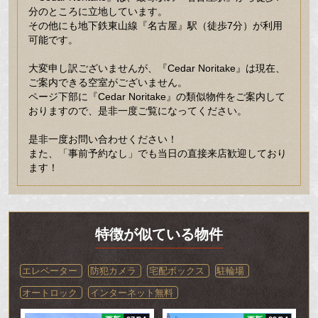
分のところに立地しています。
その他にも地下鉄東山線『名古屋』駅（徒歩7分）が利用
可能です。
大変申し訳ございませんが、『Cedar Noritake』は現在、
ご案内できる空室がございません。
ページ下部に『Cedar Noritake』の類似物件をご案内して
おりますので、是非一度ご覧になってください。
是非一度お問い合わせください！
また、「事前予約なし」でも当日の直接来店歓迎しており
ます！
特徴が似ている物件
エレベーター
防犯カメラ
宅配ボックス
駐輪場
オートロック
インターネット無料