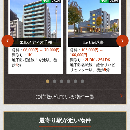
21
更新
07/24
更新
09/04
エルメディオ千種
Le Ciel八事
円
賃料：
68,000円 ～ 70,000円
賃料：
163,000円 ～
間取り：
1K
166,000円
地下鉄桜通線「今池駅」徒
間取り：
2LDK - 2SLDK
歩
4
分
地下鉄名城線「総合リハビ
リセンター駅」徒歩
5
分
に特徴が似ている物件一覧
最寄り駅が近い物件