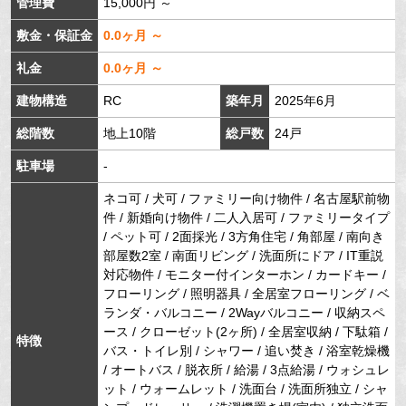
管理費
15,000円 ～
敷金・保証金
0.0ヶ月 ～
礼金
0.0ヶ月 ～
建物構造
RC
築年月
2025年6月
総階数
地上10階
総戸数
24戸
駐車場
-
ネコ可 / 犬可 / ファミリー向け物件 / 名古屋駅前物
件 / 新婚向け物件 / 二人入居可 / ファミリータイプ
/ ペット可 / 2面採光 / 3方角住宅 / 角部屋 / 南向き
部屋数2室 / 南面リビング / 洗面所にドア / IT重説
対応物件 / モニター付インターホン / カードキー /
フローリング / 照明器具 / 全居室フローリング / ベ
ランダ・バルコニー / 2Wayバルコニー / 収納スペ
ース / クローゼット(2ヶ所) / 全居室収納 / 下駄箱 /
特徴
バス・トイレ別 / シャワー / 追い焚き / 浴室乾燥機
/ オートバス / 脱衣所 / 給湯 / 3点給湯 / ウォシュレ
ット / ウォームレット / 洗面台 / 洗面所独立 / シャ