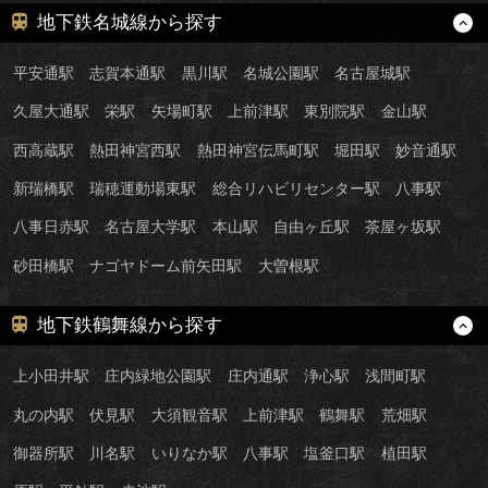
地下鉄名城線から探す
平安通駅
志賀本通駅
黒川駅
名城公園駅
名古屋城駅
久屋大通駅
栄駅
矢場町駅
上前津駅
東別院駅
金山駅
西高蔵駅
熱田神宮西駅
熱田神宮伝馬町駅
堀田駅
妙音通駅
新瑞橋駅
瑞穂運動場東駅
総合リハビリセンター駅
八事駅
八事日赤駅
名古屋大学駅
本山駅
自由ヶ丘駅
茶屋ヶ坂駅
砂田橋駅
ナゴヤドーム前矢田駅
大曽根駅
地下鉄鶴舞線から探す
上小田井駅
庄内緑地公園駅
庄内通駅
浄心駅
浅間町駅
丸の内駅
伏見駅
大須観音駅
上前津駅
鶴舞駅
荒畑駅
御器所駅
川名駅
いりなか駅
八事駅
塩釜口駅
植田駅