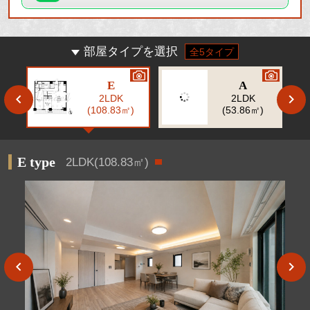
部屋タイプを選択
全5タイプ
E
A
2LDK
2LDK
(108.83㎡)
(53.86㎡)
E type
2LDK(108.83㎡)