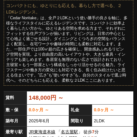
コンパクトにも、ゆとりにも応える。暮らし方で選べる、２
LDKレジデンス。
「Cedar Noritake」は、全戸２LDKという使い勝手の良さを軸に、多
様なライフスタイルに応えるレジデンスです。コンパクトに効率よ
く暮らしたい方から、ゆとりある空間を求める方まで、それぞれに
フィットする住戸プランが揃います。リビングは、日常の中心とし
て心地よく過ごせる設計。ダイニングとくつろぎの空間をバランス
よく配置し、在宅ワークや趣味の時間にも柔軟に対応します。ま
た、一部住戸では100㎡超の広さを確保し、開放感あふれるリビン
グ空間を実現。より自由度の高いレイアウトや、大きな家具・イン
テリアも楽しめます。各居室も無理のない広さで設計されており、
主寝室＋もう一部屋という構成をしっかり活かせるのも魅力。ライ
フステージや働き方の変化にも対応できる、長く住み続けたいと思
える住まいです。”広さ”も“使いやすさ”も、自分のスタイルで選ぶ時
代へ。そのどちらにも応える、柔軟な２LDKここにあります。
148,000円 ～
賃料
敷・保
0.0ヶ月 ～
礼金
0.0ヶ月 ～
築年月
2025年6月
間取り
2LDK
最寄り駅
JR東海道本線
「
名古屋駅
」 徒歩
7
分