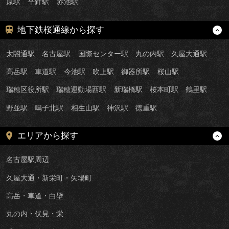
原駅
平針駅
赤池駅
地下鉄桜通線から探す
太閤通駅
名古屋駅
国際センター駅
丸の内駅
久屋大通駅
高岳駅
車道駅
今池駅
吹上駅
御器所駅
桜山駅
瑞穂区役所駅
瑞穂運動場西駅
新瑞橋駅
桜本町駅
鶴里駅
野並駅
鳴子北駅
相生山駅
神沢駅
徳重駅
エリアから探す
名古屋駅周辺
久屋大通・新栄町・矢場町
高岳・車道・白壁
丸の内・伏見・栄