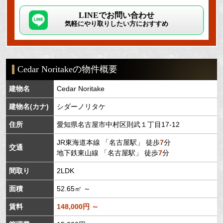
LINEでお問い合わせ
気軽にやり取りしたい方におすすめ
Cedar Noritakeの物件概要
建物名
Cedar Noritake
建物名(カナ)
シダーノリタケ
住所
愛知県
名古屋市中村区
則武
１丁目17-12
JR東海道本線
「
名古屋駅
」 徒歩
7
分
交通
地下鉄東山線
「
名古屋駅
」 徒歩
7
分
間取り
2LDK
面積
52.65㎡ ～
賃料
148,000円 ～