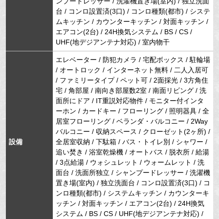
ンプードレッサー / 洗濯機置き場(室内) / 独立洗面
台 / コンロ設置済(3口) / コンロ種類(都市) / システ
ムキッチン / カウンターキッチン / 対面キッチン /
エアコン(2台) / 24H換気システム / BS / CS /
UHF(地デジアンテナ対応) / 室内物干
エレベーター / 防犯カメラ / 宅配ボックス / 駐輪場
/ オートロック / インターネット無料 / 二人入居可
/ ファミリータイプ / ペット可 / 2面採光 / 3方角住
宅 / 角部屋 / 南向き部屋数2室 / 南面リビング / 洗
面所にドア / IT重説対応物件 / モニター付インタ
ーホン / カードキー / フローリング / 照明器具 / 全
居室フローリング / ベランダ・バルコニー / 2Way
バルコニー / 収納スペース / クローゼット(2ヶ所) /
設備
全居室収納 / 下駄箱 / バス・トイレ別 / シャワー /
追い焚き / 浴室乾燥機 / オートバス / 脱衣所 / 給湯
/ 3点給湯 / ウォシュレット / ウォームレット / 洗
面台 / 洗面所独立 / シャンプードレッサー / 洗濯機
置き場(室内) / 独立洗面台 / コンロ設置済(3口) / コ
ンロ種類(都市) / システムキッチン / カウンターキ
ッチン / 対面キッチン / エアコン(2台) / 24H換気
システム / BS / CS / UHF(地デジアンテナ対応) /