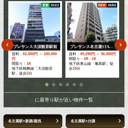
14
更新
05/22
NEW
08/06
プレサンス大須観音駅前
プレサンス名古屋STATIONビーフレックス
賃料：
62,000円 ～ 100,000
賃料：
49,290円 ～ 56,000円
円
間取り：
1R - 1K
間取り：
1K
地下鉄東山線「亀島駅」徒
地下鉄鶴舞線「大須観音
歩
10
分
駅」徒歩
2
分
に最寄り駅が近い物件一覧
名古屋駅×新築/築浅
名古屋駅×分譲