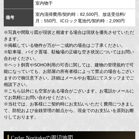
室内物干
室内清掃費用/契約時：82,500円、放送受信料/
備考
月：550円、ICロック電池代/契約時：2,090円
※写真や間取り図が現状と相違する場合は現状を優先させていただ
きます。
※掲載している物件が万が一ご成約の場合はご了承ください。
※駐車場、バイク置場、駐輪場の正確な空き状況についてはお問い
合わせください。
※ペット飼育やSOHO利用の可否に関しては、建物の管理規約で可
能になっていても、お部屋の所有者様によって禁止の場合もござい
ますので御注意下さい。詳細はメールやお電話にてスタッフまでご
相談下さい。
※こちら以外にも空室がある場合がございます。お電話かメールに
てお気軽にお問い合わせください。
※当社では、お客様にご契約時にお支払いいただく費用につきまし
て、防犯および金銭管理の観点から、現金でのお支払いを原則お断
りしております。
Cedar Noritakeの周辺地図