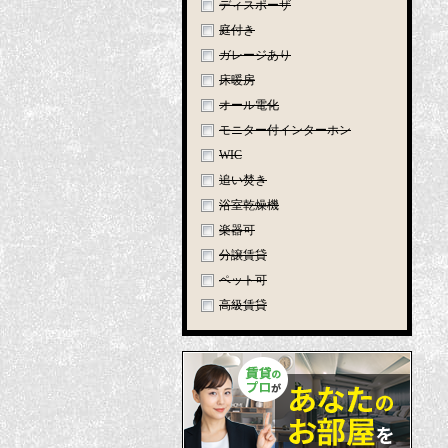
ディスポーザ
庭付き
ガレージあり
床暖房
オール電化
モニター付インターホン
WIC
追い焚き
浴室乾燥機
楽器可
分譲賃貸
ペット可
高級賃貸