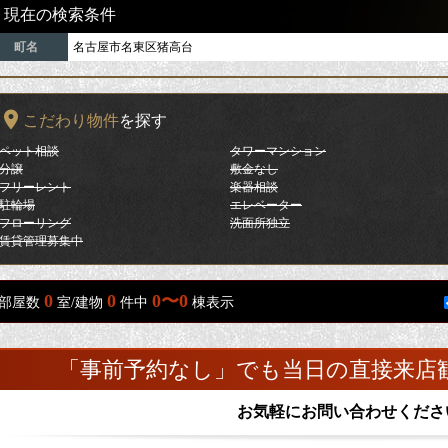
現在の検索条件
町名
名古屋市名東区猪高台
こだわり物件
を探す
ペット相談
タワーマンション
分譲
敷金なし
フリーレント
楽器相談
駐輪場
エレベーター
フローリング
洗面所独立
賃貸管理募集中
0
0
0〜0
部屋数
室/建物
件中
棟表示
「事前予約なし」でも当日の直接来店
お気軽にお問い合わせくださ