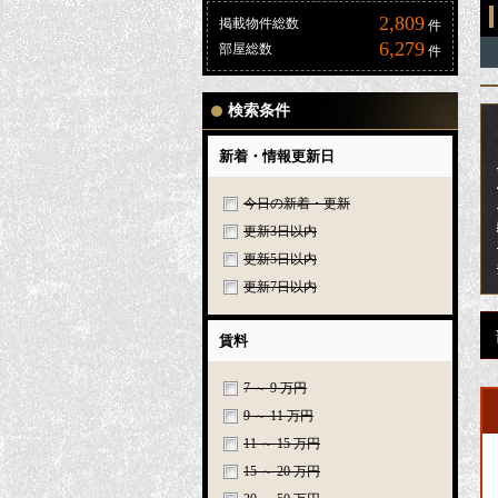
2,809
掲載物件総数
件
6,279
部屋総数
件
検索条件
新着・情報更新日
今日の新着・更新
更新3日以内
更新5日以内
更新7日以内
賃料
7 ～ 9 万円
9 ～ 11 万円
11 ～ 15 万円
15 ～ 20 万円