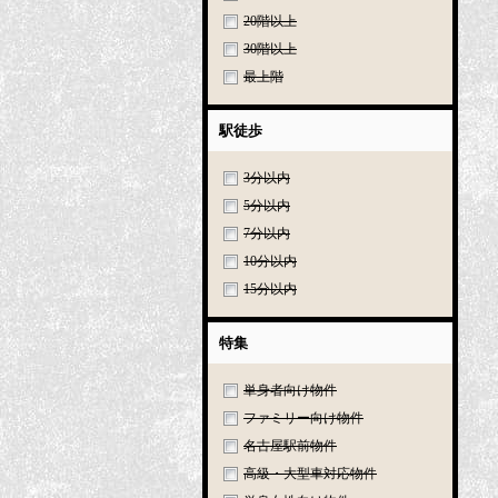
20階以上
30階以上
最上階
駅徒歩
3分以内
5分以内
7分以内
10分以内
15分以内
特集
単身者向け物件
ファミリー向け物件
名古屋駅前物件
高級・大型車対応物件