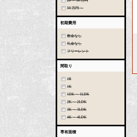
20 ～ 50 万円
50 万円 ～
初期費用
敷金なし
礼金なし
フリーレント
間取り
1R
1K
1DK ～ 1LDK
2K ～ 2LDK
3K ～ 3LDK
4K ～ 4LDK
専有面積