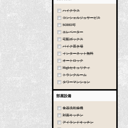
ハイクラス
コンシェルジュサービス
SOHO可
エレベーター
宅配ボックス
バイク置き場
インターネット無料
オートロック
Highセキュリティ
トランクルーム
タワーマンション
部屋設備
食器洗乾燥機
対面キッチン
アイランドキッチン