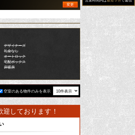
営業時間内は
最短５分
で返信
変更
デザイナーズ
礼金なし
オートロック
宅配ボックス
床暖房
空室のある物件のみを表示
歓迎しております！
い