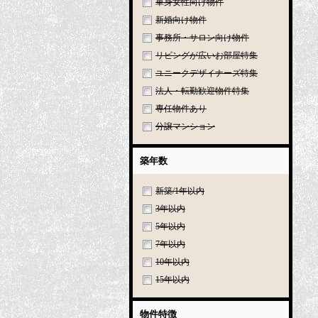
単身女性向け物件
新婚向け物件
事務所・サロン向け物件
リビングが広いお部屋特集
ユニークデザイナーズ特集
法人・転勤歓迎物件特集
専任物件あり
分譲マンション
築年数
新築/1年以内
3年以内
5年以内
7年以内
10年以内
15年以内
物件特徴