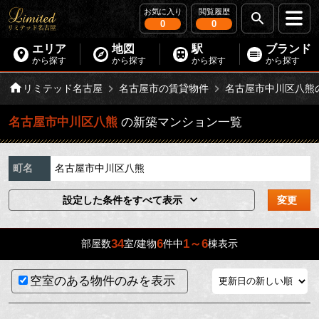
お気に入り
閲覧履歴
0
0
エリア
地図
駅
ブランド
から探す
から探す
から探す
から探す
リミテッド名古屋
名古屋市の賃貸物件
名古屋市中川区八熊
名古屋市中川区八熊
の新築マンション一覧
町名
名古屋市中川区八熊
設定した条件をすべて表示
変更
34
6
1～6
部屋数
室/建物
件中
棟表示
空室のある物件のみを表示