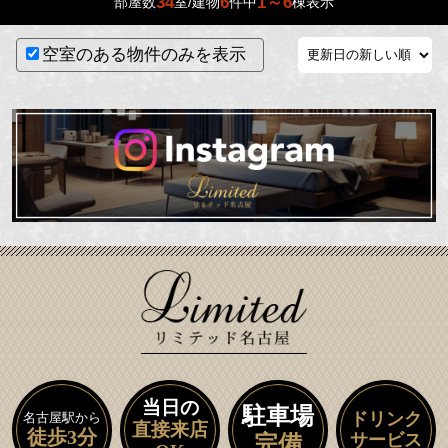
34
6
1～6
部屋数
室/建物
件中
棟表示
空室のある物件のみを表示
当日の
駐車場
ドリンク
名古屋駅から
直接来店
徒歩3分
サービス
完備