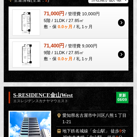
71,000円
/ 管理費 10,000円
5階 / 1LDK / 27.85㎡
敷・保
0.0ヶ月
/ 礼 1ヶ月
71,400円
/ 管理費 9,000円
9階 / 1LDK / 27.85㎡
敷・保
0.0ヶ月
/ 礼 1ヶ月
S-RESIDENCE金山West
更新
08/09
エスレジデンスカナヤマウエスト
愛知県名古屋市中川区八熊１丁目
1-21
地下鉄名城線「金山駅」 徒歩
9
分