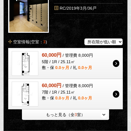
RC/2019年3月/36戸
空室情報(空室：
3
)
60,000円
/ 管理費 8,000円
5階 / 1R / 25.11㎡
敷・保
0.0ヶ月
/ 礼
0.0ヶ月
60,000円
/ 管理費 8,000円
7階 / 1R / 25.11㎡
敷・保
0.0ヶ月
/ 礼
0.0ヶ月
もっと見る（全
3
室）