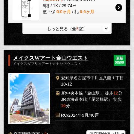
5階 / 1K / 29.74㎡
敷・保
0.0ヶ月
/ 礼
0.0ヶ月
もっと見る（全
5
室）
メイクスWアート金山ウエスト
更新
08/09
メイクスダブリュアートカナヤマウエスト
愛知県名古屋市中川区八熊１丁目
10-12
JR中央本線「金山駅」 徒歩
12
分
JR東海道本線「尾頭橋駅」 徒歩
10
分
RC/2024年9月/40戸
空室情報(空室：
2
)