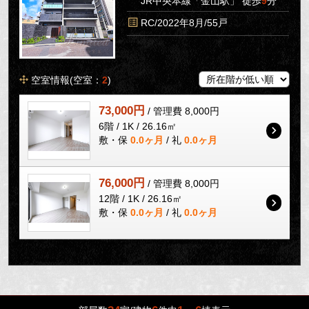
JR中央本線「金山駅」 徒歩
9
分
RC/2022年8月/55戸
空室情報(空室：
2
)
73,000円
/ 管理費 8,000円
6階 / 1K / 26.16㎡
敷・保
0.0ヶ月
/ 礼
0.0ヶ月
76,000円
/ 管理費 8,000円
12階 / 1K / 26.16㎡
敷・保
0.0ヶ月
/ 礼
0.0ヶ月