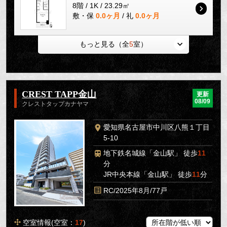
8階 / 1K / 23.29㎡
敷・保
0.0ヶ月
/ 礼
0.0ヶ月
もっと見る（全
5
室）
CREST TAPP金山
更新
08/09
クレストタップカナヤマ
愛知県名古屋市中川区八熊１丁目
5-10
地下鉄名城線「金山駅」 徒歩
11
分
JR中央本線「金山駅」 徒歩
11
分
RC/2025年8月/77戸
空室情報(空室：
17
)