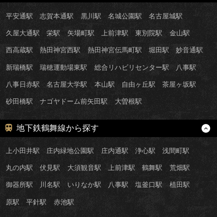
平安通駅
志賀本通駅
黒川駅
名城公園駅
名古屋城駅
久屋大通駅
栄駅
矢場町駅
上前津駅
東別院駅
金山駅
西高蔵駅
熱田神宮西駅
熱田神宮伝馬町駅
堀田駅
妙音通駅
新瑞橋駅
瑞穂運動場東駅
総合リハビリセンター駅
八事駅
八事日赤駅
名古屋大学駅
本山駅
自由ヶ丘駅
茶屋ヶ坂駅
砂田橋駅
ナゴヤドーム前矢田駅
大曽根駅
地下鉄鶴舞線から探す
上小田井駅
庄内緑地公園駅
庄内通駅
浄心駅
浅間町駅
丸の内駅
伏見駅
大須観音駅
上前津駅
鶴舞駅
荒畑駅
御器所駅
川名駅
いりなか駅
八事駅
塩釜口駅
植田駅
原駅
平針駅
赤池駅