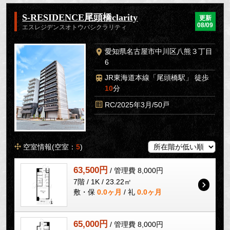
S-RESIDENCE尾頭橋clarity
更新
08/09
エスレジデンスオトウバシクラリティ
愛知県名古屋市中川区八熊３丁目
6
JR東海道本線「尾頭橋駅」 徒歩
10
分
RC/2025年3月/50戸
空室情報(空室：
5
)
63,500円
/ 管理費 8,000円
7階 / 1K / 23.22㎡
敷・保
0.0ヶ月
/ 礼
0.0ヶ月
65,000円
/ 管理費 8,000円