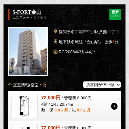
S-FORT金山
更新
08/09
エスフォートカナヤマ
愛知県名古屋市中川区八熊１丁目
地下鉄名城線「金山駅」 徒歩
9
分
RC/2008年3月/44戸
空室情報(空室：
5
)
72,000円
/ 管理費 8,000円
4階 / 1R / 29.74㎡
敷・保
0.0ヶ月
/ 礼
0.0ヶ月
72,000円
/ 管理費 8,000円