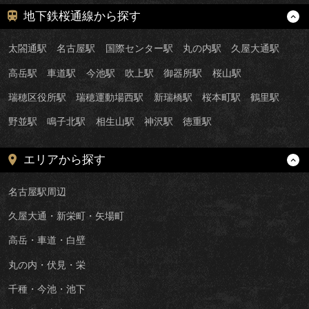
地下鉄桜通線から探す
太閤通駅
名古屋駅
国際センター駅
丸の内駅
久屋大通駅
高岳駅
車道駅
今池駅
吹上駅
御器所駅
桜山駅
瑞穂区役所駅
瑞穂運動場西駅
新瑞橋駅
桜本町駅
鶴里駅
野並駅
鳴子北駅
相生山駅
神沢駅
徳重駅
エリアから探す
名古屋駅周辺
久屋大通・新栄町・矢場町
高岳・車道・白壁
丸の内・伏見・栄
千種・今池・池下