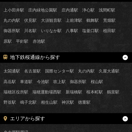
上小田井駅
庄内緑地公園駅
庄内通駅
浄心駅
浅間町駅
丸の内駅
伏見駅
大須観音駅
上前津駅
鶴舞駅
荒畑駅
御器所駅
川名駅
いりなか駅
八事駅
塩釜口駅
植田駅
原駅
平針駅
赤池駅
地下鉄桜通線から探す
太閤通駅
名古屋駅
国際センター駅
丸の内駅
久屋大通駅
高岳駅
車道駅
今池駅
吹上駅
御器所駅
桜山駅
瑞穂区役所駅
瑞穂運動場西駅
新瑞橋駅
桜本町駅
鶴里駅
野並駅
鳴子北駅
相生山駅
神沢駅
徳重駅
エリアから探す