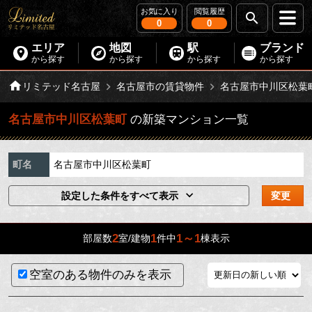
お気に入り
閲覧履歴
0
0
エリア
地図
駅
ブランド
から探す
から探す
から探す
から探す
リミテッド名古屋
名古屋市の賃貸物件
名古屋市中川区松葉
名古屋市中川区松葉町
の新築マンション一覧
町名
名古屋市中川区松葉町
設定した条件をすべて表示
変更
2
1
1～1
部屋数
室/建物
件中
棟表示
空室のある物件のみを表示