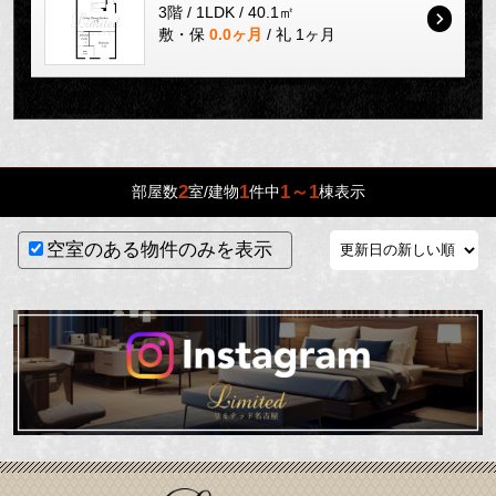
3階 / 1LDK / 40.1㎡
敷・保
0.0ヶ月
/ 礼 1ヶ月
2
1
1～1
部屋数
室/建物
件中
棟表示
空室のある物件のみを表示