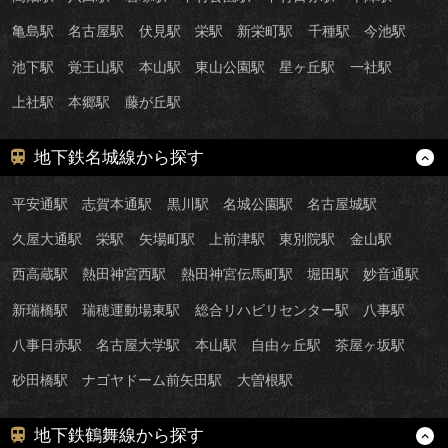
亀島駅
名古屋駅
伏見駅
栄駅
新栄町駅
千種駅
今池駅
池下駅
覚王山駅
本山駅
東山公園駅
星ヶ丘駅
一社駅
上社駅
本郷駅
藤が丘駅
地下鉄名城線から探す
平安通駅
志賀本通駅
黒川駅
名城公園駅
名古屋城駅
久屋大通駅
栄駅
矢場町駅
上前津駅
東別院駅
金山駅
西高蔵駅
熱田神宮西駅
熱田神宮伝馬町駅
堀田駅
妙音通駅
新瑞橋駅
瑞穂運動場東駅
総合リハビリセンター駅
八事駅
八事日赤駅
名古屋大学駅
本山駅
自由ヶ丘駅
茶屋ヶ坂駅
砂田橋駅
ナゴヤドーム前矢田駅
大曽根駅
地下鉄鶴舞線から探す