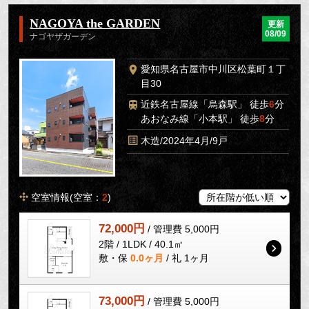
NAGOYA the GARDEN
更新
08/09
ナゴヤザガーデン
愛知県名古屋市中川区松葉町１丁
目30
近鉄名古屋線「烏森駅」 徒歩
6
分
あおなみ線「小本駅」 徒歩
8
分
木造/2024年4月/9戸
空室情報(空室：
2
)
72,000円
/ 管理費 5,000円
2階 / 1LDK / 40.1㎡
敷・保
0.0ヶ月
/ 礼 1ヶ月
73,000円
/ 管理費 5,000円