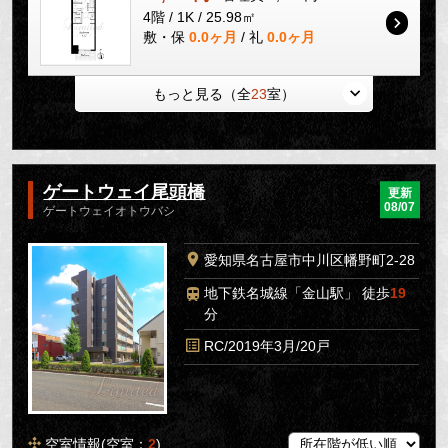
4階 / 1K / 25.98㎡
敷・保
0.0ヶ月
/ 礼
0.0ヶ月
もっと見る（全
23
室）
ゲートウェイ尾頭橋
更新
08/07
ゲートウェイオトウバシ
愛知県名古屋市中川区幡野町2-28
地下鉄名城線「金山駅」 徒歩
19
分
RC/2019年3月/20戸
空室情報(空室：
2
)