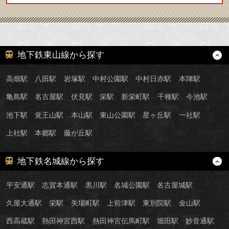
地下鉄東山線から探す
高畑駅
八田駅
岩塚駅
中村公園駅
中村日赤駅
本陣駅
亀島駅
名古屋駅
伏見駅
栄駅
新栄町駅
千種駅
今池駅
池下駅
覚王山駅
本山駅
東山公園駅
星ヶ丘駅
一社駅
上社駅
本郷駅
藤が丘駅
地下鉄名城線から探す
平安通駅
志賀本通駅
黒川駅
名城公園駅
名古屋城駅
久屋大通駅
栄駅
矢場町駅
上前津駅
東別院駅
金山駅
西高蔵駅
熱田神宮西駅
熱田神宮伝馬町駅
堀田駅
妙音通駅