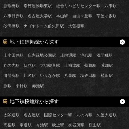
新瑞橋駅
瑞穂運動場東駅
総合リハビリセンター駅
八事駅
八事日赤駅
名古屋大学駅
本山駅
自由ヶ丘駅
茶屋ヶ坂駅
砂田橋駅
ナゴヤドーム前矢田駅
大曽根駅
地下鉄鶴舞線から探す
上小田井駅
庄内緑地公園駅
庄内通駅
浄心駅
浅間町駅
丸の内駅
伏見駅
大須観音駅
上前津駅
鶴舞駅
荒畑駅
御器所駅
川名駅
いりなか駅
八事駅
塩釜口駅
植田駅
原駅
平針駅
赤池駅
地下鉄桜通線から探す
太閤通駅
名古屋駅
国際センター駅
丸の内駅
久屋大通駅
高岳駅
車道駅
今池駅
吹上駅
御器所駅
桜山駅