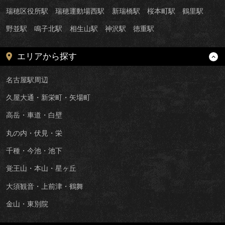
瑞穂区役所駅
瑞穂運動場西駅
新瑞橋駅
桜本町駅
鶴里駅
野並駅
鳴子北駅
相生山駅
神沢駅
徳重駅
エリアから探す
名古屋駅周辺
久屋大通・新栄町・矢場町
高岳・車道・白壁
丸の内・伏見・栄
千種・今池・池下
覚王山・本山・星ヶ丘
大須観音・上前津・鶴舞
金山・東別院