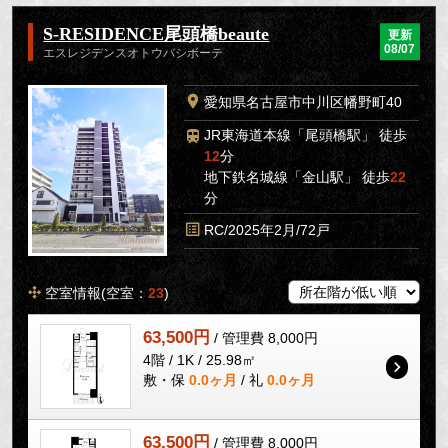
S-RESIDENCE尾頭橋beaute
更新
08/07
エスレジデンスオトウバシボーテ
愛知県名古屋市中川区幡野町40
JR東海道本線「尾頭橋駅」 徒歩
12
分
地下鉄名城線「金山駅」 徒歩
22
分
RC/2025年2月/72戸
空室情報(空室：
23
)
63,500円
/ 管理費 8,000円
4階 / 1K / 25.98㎡
敷・保
0.0ヶ月
/ 礼
0.0ヶ月
63,500円
/ 管理費 8,000円