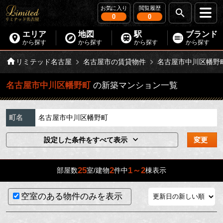
お気に入り
閲覧履歴
0
0
エリア
地図
駅
ブランド
から探す
から探す
から探す
から探す
リミテッド名古屋
名古屋市の賃貸物件
名古屋市中川区幡野
名古屋市中川区幡野町
の新築マンション一覧
町名
名古屋市中川区幡野町
設定した条件をすべて表示
変更
25
2
1～2
部屋数
室/建物
件中
棟表示
空室のある物件のみを表示