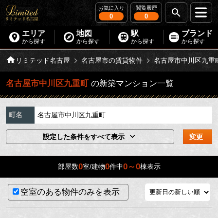
お気に入り
閲覧履歴
0
0
エリア
地図
駅
ブランド
から探す
から探す
から探す
から探す
リミテッド名古屋
名古屋市の賃貸物件
名古屋市中川区九重
名古屋市中川区九重町
の新築マンション一覧
町名
名古屋市中川区九重町
設定した条件をすべて表示
変更
0
0
0～0
部屋数
室/建物
件中
棟表示
空室のある物件のみを表示