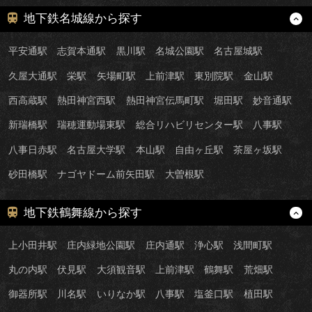
地下鉄名城線から探す
平安通駅
志賀本通駅
黒川駅
名城公園駅
名古屋城駅
久屋大通駅
栄駅
矢場町駅
上前津駅
東別院駅
金山駅
西高蔵駅
熱田神宮西駅
熱田神宮伝馬町駅
堀田駅
妙音通駅
新瑞橋駅
瑞穂運動場東駅
総合リハビリセンター駅
八事駅
八事日赤駅
名古屋大学駅
本山駅
自由ヶ丘駅
茶屋ヶ坂駅
砂田橋駅
ナゴヤドーム前矢田駅
大曽根駅
地下鉄鶴舞線から探す
上小田井駅
庄内緑地公園駅
庄内通駅
浄心駅
浅間町駅
丸の内駅
伏見駅
大須観音駅
上前津駅
鶴舞駅
荒畑駅
御器所駅
川名駅
いりなか駅
八事駅
塩釜口駅
植田駅