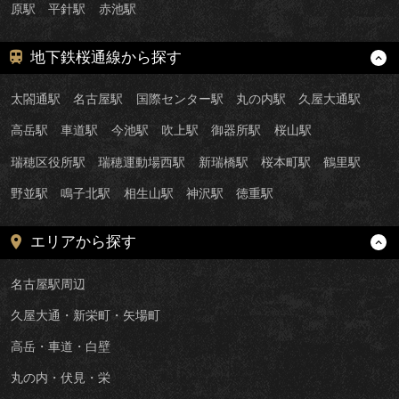
原駅
平針駅
赤池駅
地下鉄桜通線から探す
太閤通駅
名古屋駅
国際センター駅
丸の内駅
久屋大通駅
高岳駅
車道駅
今池駅
吹上駅
御器所駅
桜山駅
瑞穂区役所駅
瑞穂運動場西駅
新瑞橋駅
桜本町駅
鶴里駅
野並駅
鳴子北駅
相生山駅
神沢駅
徳重駅
エリアから探す
名古屋駅周辺
久屋大通・新栄町・矢場町
高岳・車道・白壁
丸の内・伏見・栄