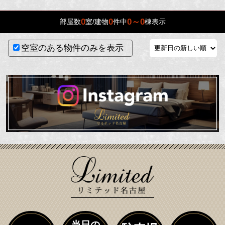
0
0
0～0
部屋数
室/建物
件中
棟表示
空室のある物件のみを表示
当日の