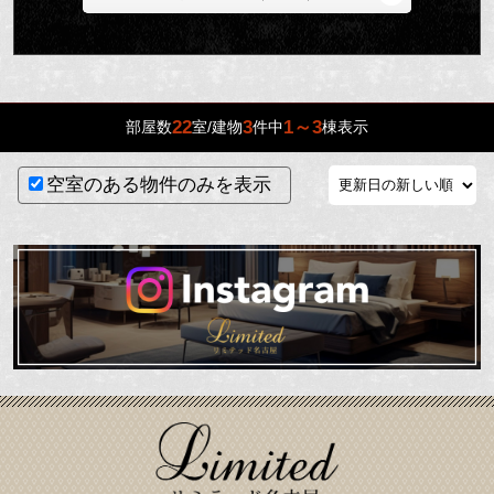
22
3
1～3
部屋数
室/建物
件中
棟表示
空室のある物件のみを表示