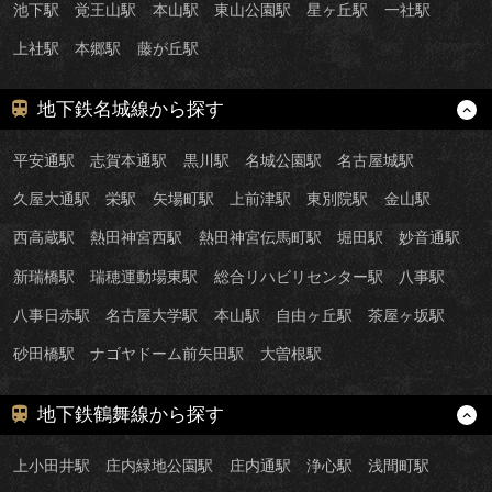
池下駅
覚王山駅
本山駅
東山公園駅
星ヶ丘駅
一社駅
上社駅
本郷駅
藤が丘駅
地下鉄名城線から探す
平安通駅
志賀本通駅
黒川駅
名城公園駅
名古屋城駅
久屋大通駅
栄駅
矢場町駅
上前津駅
東別院駅
金山駅
西高蔵駅
熱田神宮西駅
熱田神宮伝馬町駅
堀田駅
妙音通駅
新瑞橋駅
瑞穂運動場東駅
総合リハビリセンター駅
八事駅
八事日赤駅
名古屋大学駅
本山駅
自由ヶ丘駅
茶屋ヶ坂駅
砂田橋駅
ナゴヤドーム前矢田駅
大曽根駅
地下鉄鶴舞線から探す
上小田井駅
庄内緑地公園駅
庄内通駅
浄心駅
浅間町駅