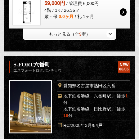
59,000円
/ 管理費 6,000円
4階 / 1K / 26.35㎡
敷・保
0.0ヶ月
/ 礼 1ヶ月
もっと見る（全
9
室）
S-FORT六番町
NEW
08/06
エスフォートロクバンチョウ
愛知県名古屋市熱田区六番
地下鉄名港線「六番町駅」 徒歩
1
分
地下鉄名港線「日比野駅」 徒歩
16
分
RC/2008年3月/54戸