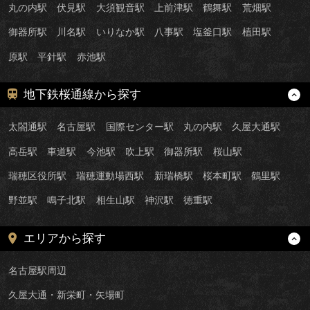
丸の内駅
伏見駅
大須観音駅
上前津駅
鶴舞駅
荒畑駅
御器所駅
川名駅
いりなか駅
八事駅
塩釜口駅
植田駅
原駅
平針駅
赤池駅
地下鉄桜通線から探す
太閤通駅
名古屋駅
国際センター駅
丸の内駅
久屋大通駅
高岳駅
車道駅
今池駅
吹上駅
御器所駅
桜山駅
瑞穂区役所駅
瑞穂運動場西駅
新瑞橋駅
桜本町駅
鶴里駅
野並駅
鳴子北駅
相生山駅
神沢駅
徳重駅
エリアから探す
名古屋駅周辺
久屋大通・新栄町・矢場町