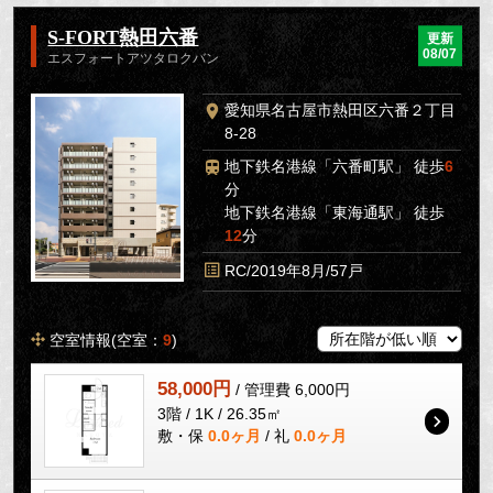
S-FORT熱田六番
更新
08/07
エスフォートアツタロクバン
愛知県名古屋市熱田区六番２丁目
8-28
地下鉄名港線「六番町駅」 徒歩
6
分
地下鉄名港線「東海通駅」 徒歩
12
分
RC/2019年8月/57戸
空室情報(空室：
9
)
58,000円
/ 管理費 6,000円
3階 / 1K / 26.35㎡
敷・保
0.0ヶ月
/ 礼
0.0ヶ月