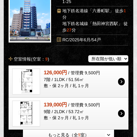
1-25
地下鉄名港線「六番町駅」 徒歩
1
分
地下鉄名城線「熱田神宮西駅」 徒
歩
27
分
RC/2025年6月/54戸
空室情報(空室：
9
)
126,000円
/ 管理費 9,500円
7階 / 1LDK / 51.56㎡
敷・保 2ヶ月 / 礼 1ヶ月
139,000円
/ 管理費 9,500円
9階 / 2LDK / 53.72㎡
敷・保 2ヶ月 / 礼 1ヶ月
もっと見る（全
9
室）