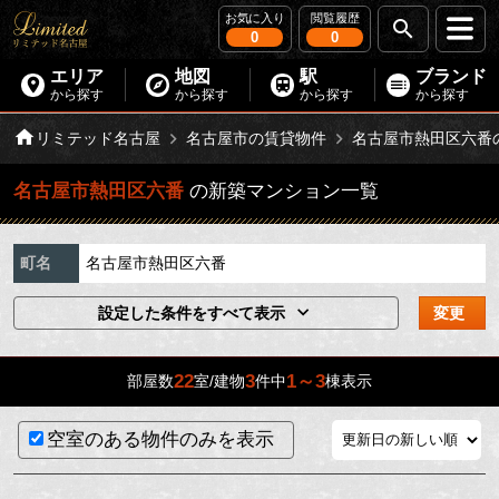
お気に入り
閲覧履歴
0
0
エリア
地図
駅
ブランド
から探す
から探す
から探す
から探す
リミテッド名古屋
名古屋市の賃貸物件
名古屋市熱田区六番
名古屋市熱田区六番
の新築マンション一覧
町名
名古屋市熱田区六番
設定した条件をすべて表示
変更
22
3
1～3
部屋数
室/建物
件中
棟表示
空室のある物件のみを表示