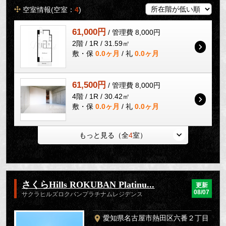
空室情報(空室：
4
)
61,000円
/ 管理費 8,000円
2階 / 1R / 31.59㎡
敷・保
0.0ヶ月
/ 礼
0.0ヶ月
61,500円
/ 管理費 8,000円
4階 / 1R / 30.42㎡
敷・保
0.0ヶ月
/ 礼
0.0ヶ月
もっと見る（全
4
室）
さくらHills ROKUBAN Platinu...
更新
08/07
サクラヒルズロクバンプラチナムレジデンス
愛知県名古屋市熱田区六番２丁目