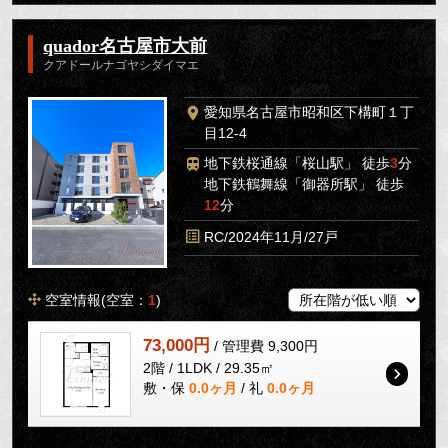
quador名古屋市大前
クアドールナゴヤシダイマエ
愛知県名古屋市昭和区下構町１丁
目12-4
地下鉄桜通線「桜山駅」 徒歩
3
分
地下鉄鶴舞線「御器所駅」 徒歩
12
分
RC/2024年11月/27戸
空室情報(空室：
1
)
73,000円
/ 管理費 9,300円
2階 / 1LDK / 29.35㎡
敷・保
0.0ヶ月
/ 礼
0.0ヶ月