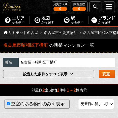
お気に入り
閲覧履歴
0
0
エリア
地図
駅
ブランド
から探す
から探す
から探す
から探す
リミテッド名古屋
名古屋市の賃貸物件
名古屋市昭和区下構
名古屋市昭和区下構町
の新築マンション一覧
町名
名古屋市昭和区下構町
設定した条件をすべて表示
変更
2
2
1～2
部屋数
室/建物
件中
棟表示
空室のある物件のみを表示