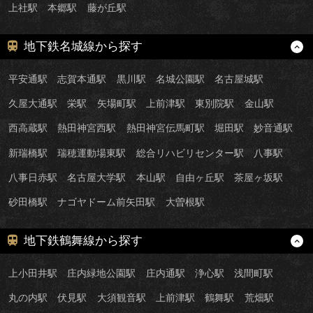
上社駅
本郷駅
藤が丘駅
地下鉄名城線から探す
平安通駅
志賀本通駅
黒川駅
名城公園駅
名古屋城駅
久屋大通駅
栄駅
矢場町駅
上前津駅
東別院駅
金山駅
西高蔵駅
熱田神宮西駅
熱田神宮伝馬町駅
堀田駅
妙音通駅
新瑞橋駅
瑞穂運動場東駅
総合リハビリセンター駅
八事駅
八事日赤駅
名古屋大学駅
本山駅
自由ヶ丘駅
茶屋ヶ坂駅
砂田橋駅
ナゴヤドーム前矢田駅
大曽根駅
地下鉄鶴舞線から探す
上小田井駅
庄内緑地公園駅
庄内通駅
浄心駅
浅間町駅
丸の内駅
伏見駅
大須観音駅
上前津駅
鶴舞駅
荒畑駅