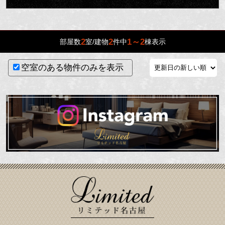
2
2
1～2
部屋数
室/建物
件中
棟表示
空室のある物件のみを表示