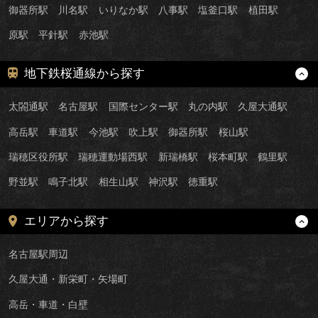
御器所駅
川名駅
いりなか駅
八事駅
塩釜口駅
植田駅
原駅
平針駅
赤池駅
地下鉄桜通線から探す
太閤通駅
名古屋駅
国際センター駅
丸の内駅
久屋大通駅
高岳駅
車道駅
今池駅
吹上駅
御器所駅
桜山駅
瑞穂区役所駅
瑞穂運動場西駅
新瑞橋駅
桜本町駅
鶴里駅
野並駅
鳴子北駅
相生山駅
神沢駅
徳重駅
エリアから探す
名古屋駅周辺
久屋大通・新栄町・矢場町
高岳・車道・白壁