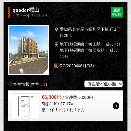
quador桜山
更新
08/10
クアドールサクラヤマ
愛知県名古屋市昭和区下構町２丁
目28-1
地下鉄桜通線「桜山駅」 徒歩
7
分
地下鉄桜通線「御器所駅」 徒歩
11
分
RC/2020年8月/33戸
空室情報(空室：
1
)
66,000円
/ 管理費 5,000円
5階 / 1K / 27.17㎡
敷・保 1ヶ月 / 礼 1ヶ月