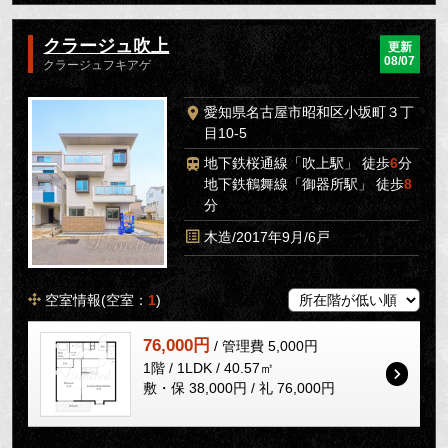
クラージュ吹上
更新
08/07
クラージュフキアゲ
愛知県名古屋市昭和区小坂町３丁
目10-5
地下鉄桜通線「吹上駅」 徒歩
6
分
地下鉄鶴舞線「御器所駅」 徒歩
8
分
木造/2017年9月/6戸
空室情報(空室：
1
)
76,000円
/ 管理費 5,000円
1階 / 1LDK / 40.57㎡
敷・保 38,000円 / 礼 76,000円