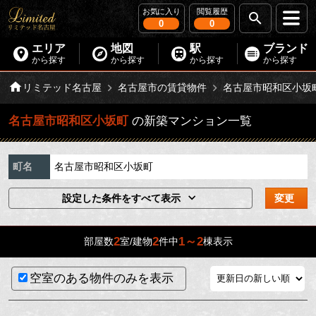
お気に入り
閲覧履歴
0
0
エリア
地図
駅
ブランド
から探す
から探す
から探す
から探す
リミテッド名古屋
名古屋市の賃貸物件
名古屋市昭和区小坂
名古屋市昭和区小坂町
の新築マンション一覧
町名
名古屋市昭和区小坂町
設定した条件をすべて表示
変更
2
2
1～2
部屋数
室/建物
件中
棟表示
空室のある物件のみを表示