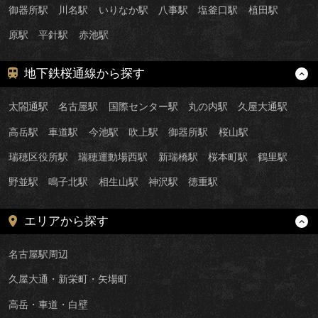
御器所駅
川名駅
いりなか駅
八事駅
塩釜口駅
植田駅
原駅
平針駅
赤池駅
地下鉄桜通線から探す
太閤通駅
名古屋駅
国際センター駅
丸の内駅
久屋大通駅
高岳駅
車道駅
今池駅
吹上駅
御器所駅
桜山駅
瑞穂区役所駅
瑞穂運動場西駅
新瑞橋駅
桜本町駅
鶴里駅
野並駅
鳴子北駅
相生山駅
神沢駅
徳重駅
エリアから探す
名古屋駅周辺
久屋大通・新栄町・矢場町
高岳・車道・白壁