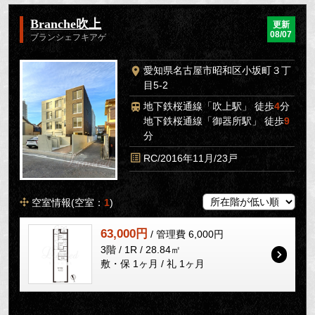
Branche吹上
更新
08/07
ブランシェフキアゲ
愛知県名古屋市昭和区小坂町３丁
目5-2
地下鉄桜通線「吹上駅」 徒歩
4
分
地下鉄桜通線「御器所駅」 徒歩
9
分
RC/2016年11月/23戸
空室情報(空室：
1
)
63,000円
/ 管理費 6,000円
3階 / 1R / 28.84㎡
敷・保 1ヶ月 / 礼 1ヶ月