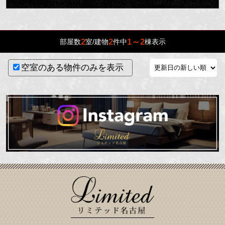
2
2
1～2
部屋数
室/建物
件中
棟表示
空室のある物件のみを表示