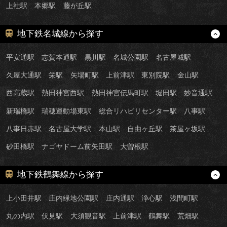
上社駅
本郷駅
藤が丘駅
地下鉄名城線から探す
平安通駅
志賀本通駅
黒川駅
名城公園駅
名古屋城駅
久屋大通駅
栄駅
矢場町駅
上前津駅
東別院駅
金山駅
西高蔵駅
熱田神宮西駅
熱田神宮伝馬町駅
堀田駅
妙音通駅
新瑞橋駅
瑞穂運動場東駅
総合リハビリセンター駅
八事駅
八事日赤駅
名古屋大学駅
本山駅
自由ヶ丘駅
茶屋ヶ坂駅
砂田橋駅
ナゴヤドーム前矢田駅
大曽根駅
地下鉄鶴舞線から探す
上小田井駅
庄内緑地公園駅
庄内通駅
浄心駅
浅間町駅
丸の内駅
伏見駅
大須観音駅
上前津駅
鶴舞駅
荒畑駅