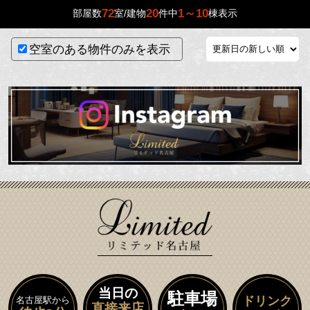
72
20
1～10
部屋数
室/建物
件中
棟表示
空室のある物件のみを表示
当日の
駐車場
ドリンク
名古屋駅から
直接来店