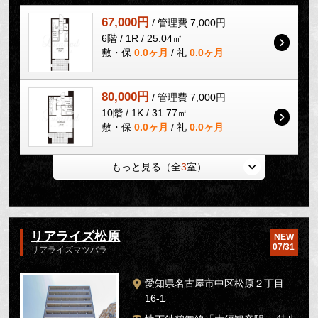
67,000円
/ 管理費 7,000円
6階 / 1R / 25.04㎡
敷・保
0.0ヶ月
/ 礼
0.0ヶ月
80,000円
/ 管理費 7,000円
10階 / 1K / 31.77㎡
敷・保
0.0ヶ月
/ 礼
0.0ヶ月
もっと見る（全
3
室）
リアライズ松原
NEW
07/31
リアライズマツバラ
愛知県名古屋市中区松原２丁目
16-1