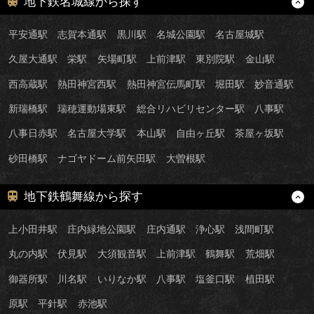
地下鉄名城線から探す
平安通駅
志賀本通駅
黒川駅
名城公園駅
名古屋城駅
久屋大通駅
栄駅
矢場町駅
上前津駅
東別院駅
金山駅
西高蔵駅
熱田神宮西駅
熱田神宮伝馬町駅
堀田駅
妙音通駅
新瑞橋駅
瑞穂運動場東駅
総合リハビリセンター駅
八事駅
八事日赤駅
名古屋大学駅
本山駅
自由ヶ丘駅
茶屋ヶ坂駅
砂田橋駅
ナゴヤドーム前矢田駅
大曽根駅
地下鉄鶴舞線から探す
上小田井駅
庄内緑地公園駅
庄内通駅
浄心駅
浅間町駅
丸の内駅
伏見駅
大須観音駅
上前津駅
鶴舞駅
荒畑駅
御器所駅
川名駅
いりなか駅
八事駅
塩釜口駅
植田駅
原駅
平針駅
赤池駅