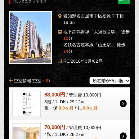
08/09
ポルタニグラオオス
愛知県名古屋市中区松原２丁目
19-35
地下鉄鶴舞線「大須観音駅」 徒歩
12
分
名鉄名古屋本線「山王駅」 徒歩
14
分
RC/2018年3月/62戸
空室情報(空室：
6
)
68,000円
/ 管理費 10,000円
3階 / 1LDK / 29.12㎡
敷・保
0.0ヶ月
/ 礼
0.0ヶ月
70,000円
/ 管理費 10,000円
4階 / 1LDK / 28.27㎡