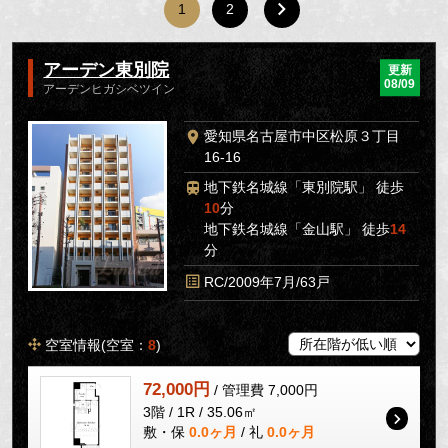
1
2
アーデン東別院
更新
08/09
アーデンヒガシベツイン
愛知県名古屋市中区松原３丁目
16-16
地下鉄名城線「東別院駅」 徒歩
10
分
地下鉄名城線「金山駅」 徒歩
14
分
RC/2009年7月/63戸
空室情報(空室：
8
)
72,000円
/ 管理費 7,000円
3階 / 1R / 35.06㎡
敷・保
0.0ヶ月
/ 礼
0.0ヶ月