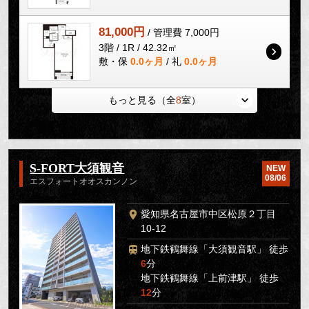
81,000円
/ 管理費 7,000円
3階 / 1R / 42.32㎡
敷・保
0.0ヶ月
/ 礼
0.0ヶ月
もっと見る（全
8
室）
S-FORT大須観音
NEW
08/06
エスフォートオオスカンノン
愛知県名古屋市中区松原２丁目
10-12
地下鉄鶴舞線「大須観音駅」 徒歩
6
分
地下鉄鶴舞線「上前津駅」 徒歩
12
分