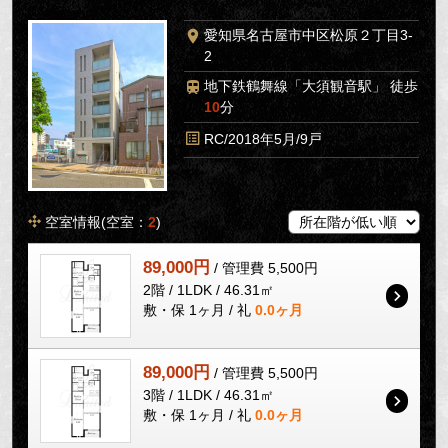
愛知県名古屋市中区松原２丁目3-
2
地下鉄鶴舞線「大須観音駅」 徒歩
10
分
RC/2018年5月/9戸
空室情報(空室：
2
)
89,000円
/ 管理費 5,500円
2階 / 1LDK / 46.31㎡
敷・保 1ヶ月 / 礼
0.0ヶ月
89,000円
/ 管理費 5,500円
3階 / 1LDK / 46.31㎡
敷・保 1ヶ月 / 礼
0.0ヶ月