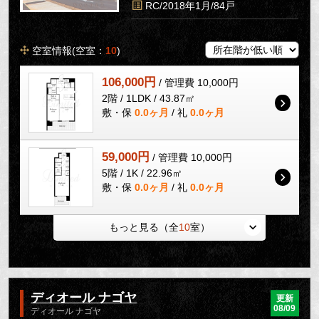
RC/2018年1月/84戸
空室情報(空室：
10
)
106,000円
/ 管理費 10,000円
2階 / 1LDK / 43.87㎡
敷・保
0.0ヶ月
/ 礼
0.0ヶ月
59,000円
/ 管理費 10,000円
5階 / 1K / 22.96㎡
敷・保
0.0ヶ月
/ 礼
0.0ヶ月
もっと見る（全
10
室）
ディオール ナゴヤ
更新
08/09
ディオール ナゴヤ