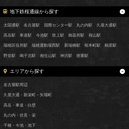
地下鉄桜通線から探す
太閤通駅
名古屋駅
国際センター駅
丸の内駅
久屋大通駅
高岳駅
車道駅
今池駅
吹上駅
御器所駅
桜山駅
瑞穂区役所駅
瑞穂運動場西駅
新瑞橋駅
桜本町駅
鶴里駅
野並駅
鳴子北駅
相生山駅
神沢駅
徳重駅
エリアから探す
名古屋駅周辺
久屋大通・新栄町・矢場町
高岳・車道・白壁
丸の内・伏見・栄
千種・今池・池下