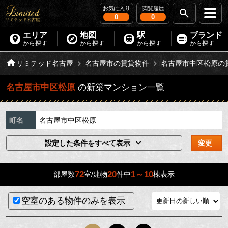
お気に入り
閲覧履歴
0
0
エリア
地図
駅
ブランド
から探す
から探す
から探す
から探す
リミテッド名古屋
名古屋市の賃貸物件
名古屋市中区松原の
名古屋市中区松原
の新築マンション一覧
町名
名古屋市中区松原
設定した条件をすべて表示
変更
72
20
1～10
部屋数
室/建物
件中
棟表示
空室のある物件のみを表示