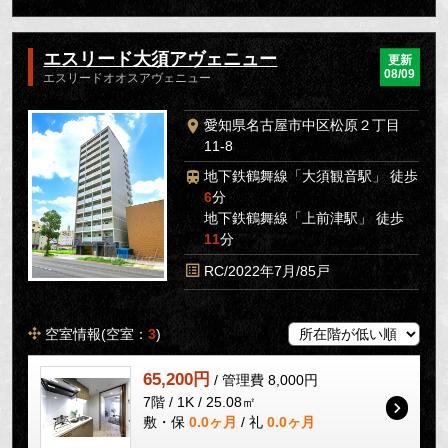
エスリード大須アヴェニュー
更新
08/09
エスリードオオスアヴェニュー
愛知県名古屋市中区松原２丁目
11-8
地下鉄鶴舞線「大須観音駅」 徒歩
6
分
地下鉄鶴舞線「上前津駅」 徒歩
11
分
RC/2022年7月/85戸
空室情報(空室：
3
)
65,200円
/ 管理費 8,000円
7階 / 1K / 25.08㎡
敷・保
0.0ヶ月
/ 礼
0.0ヶ月