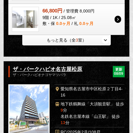
66,800円
/ 管理費 8,000円
9階 / 1K / 25.08㎡
敷・保
0.0ヶ月
/ 礼
0.0ヶ月
もっと見る（全
3
室）
ザ・パークハビオ名古屋松原
更新
08/09
ザ・パークハビオナゴヤマツバラ
愛知県名古屋市中区松原２丁目4-
16
地下鉄鶴舞線「大須観音駅」 徒歩
9
分
名鉄名古屋本線「山王駅」 徒歩
13
分
RC/2025年2月/108戸