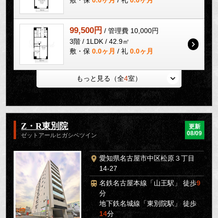
敷・保
0.0ヶ月
/ 礼
0.0ヶ月
99,500円
/ 管理費 10,000円
3階 / 1LDK / 42.9㎡
敷・保
0.0ヶ月
/ 礼
0.0ヶ月
もっと見る（全
4
室）
Z・R東別院
更新
08/09
ゼットアールヒガシベツイン
愛知県名古屋市中区松原３丁目
14-27
名鉄名古屋本線「山王駅」 徒歩
9
分
地下鉄名城線「東別院駅」 徒歩
14
分