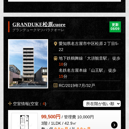
GRANDUKE松原cuore
更新
08/09
グランデュークマツバラクオーレ
愛知県名古屋市中区松原２丁目5-
22
地下鉄鶴舞線「大須観音駅」 徒歩
10
分
名鉄名古屋本線「山王駅」 徒歩
15
分
RC/2019年7月/32戸
空室情報(空室：
4
)
99,500円
/ 管理費 10,000円
3階 / 1LDK / 42.9㎡