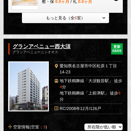
敷・保
0.0ヶ月
/ 礼
0.0ヶ月
もっと見る（全
6
室）
グランアベニュー西大須
更新
08/09
グランアベニューニシオオス
愛知県名古屋市中区松原１丁目
14-23
地下鉄鶴舞線「大須観音駅」 徒歩
4
分
地下鉄鶴舞線「上前津駅」 徒歩
9
分
RC/2008年12月/126戸
空室情報(空室：
3
)