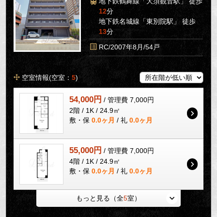
地下鉄鶴舞線「大須観音駅」 徒歩
12
分
地下鉄名城線「東別院駅」 徒歩
13
分
RC/2007年8月/54戸
空室情報(空室：
5
)
54,000円
/ 管理費 7,000円
2階 / 1K / 24.9㎡
敷・保
0.0ヶ月
/ 礼
0.0ヶ月
55,000円
/ 管理費 7,000円
4階 / 1K / 24.9㎡
敷・保
0.0ヶ月
/ 礼
0.0ヶ月
もっと見る（全
5
室）