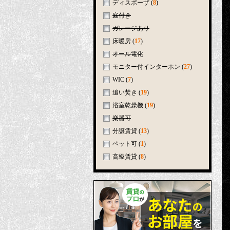
ディスポーザ
(
8
)
庭付き
ガレージあり
床暖房
(
17
)
オール電化
モニター付インターホン
(
27
)
WIC
(
7
)
追い焚き
(
19
)
浴室乾燥機
(
19
)
楽器可
分譲賃貸
(
13
)
ペット可
(
1
)
高級賃貸
(
8
)