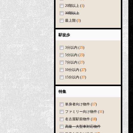
20階以上
(
1
)
30階以上
最上階
(
3
)
駅徒歩
3分以内
(
25
)
5分以内
(
25
)
7分以内
(
27
)
10分以内
(
27
)
15分以内
(
27
)
特集
単身者向け物件
(
17
)
ファミリー向け物件
(
11
)
名古屋駅前物件
(
18
)
高級・大型車対応物件