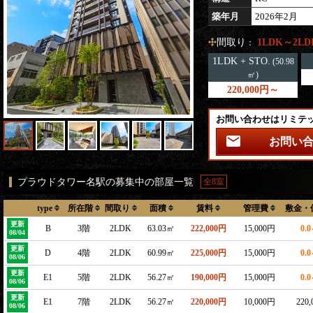
築年月
2026年2月
間取り
1LDK～2LD
：
1LDK + STO.
(50.98
㎡)
220,000円～
お問い合わせはリミテ
お問い
プラウドタワー名駅の募集中の部屋一覧
全8室
type
所在階
間取り
面積
賃料
管理費
敷金・
更新
B
3階
2LDK
63.03㎡
222,000円
15,000円
0.
08/04
更新
D
4階
2LDK
60.99㎡
225,000円
15,000円
0.
08/06
更新
E1
5階
2LDK
56.27㎡
190,000円
15,000円
0.
08/06
更新
E1
7階
2LDK
56.27㎡
220,000円
10,000円
220
08/06