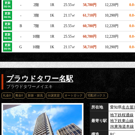
更新
-
2階
1R
25.55㎡
58,780円
12,220円
0.
08/06
更新
-
3階
1K
21.17㎡
61,710円
10,290円
0.
08/06
更新
B
7階
1R
25.55㎡
60,780円
12,220円
0.
08/06
更新
-
10階
1R
25.55㎡
60,780円
12,220円
0.
08/06
更新
G
10階
1K
21.17㎡
58,710円
10,290円
0.
08/06
プラウドタワー名駅
プラウドタワーメイエキ
礼金0
敷金0
新築・築浅
分譲賃貸
オートロック
宅配ボックス
所在地
愛知県
名古屋
地下鉄桜通線
最寄り駅
地下鉄東山線
JR東海道本線
構造
RC