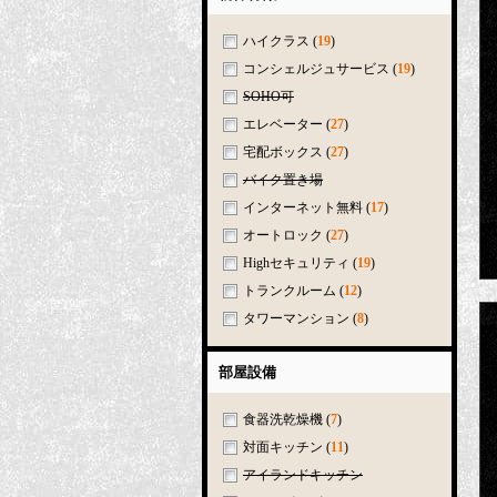
ハイクラス
(
19
)
コンシェルジュサービス
(
19
)
SOHO可
エレベーター
(
27
)
宅配ボックス
(
27
)
バイク置き場
インターネット無料
(
17
)
オートロック
(
27
)
Highセキュリティ
(
19
)
トランクルーム
(
12
)
タワーマンション
(
8
)
部屋設備
食器洗乾燥機
(
7
)
対面キッチン
(
11
)
アイランドキッチン