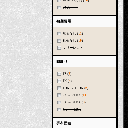
20 ～ 50 万円
(
10
)
50 万円 ～
初期費用
敷金なし
(
11
)
礼金なし
(
19
)
フリーレント
間取り
1R
(
3
)
1K
(
4
)
1DK ～ 1LDK
(
6
)
2K ～ 2LDK
(
11
)
3K ～ 3LDK
(
3
)
4K ～ 4LDK
専有面積