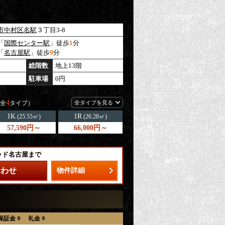
市中村区
名駅
３丁目3-8
「
国際センター駅
」徒歩
1
分
「
名古屋駅
」徒歩
9
分
総階数
地上13階
駐車場
0円
4
全
タイプ）
全タイプを見る
1K
1R
(25.55㎡)
(26.28㎡)
57,590円～
66,000円～
ッド名古屋まで
合わせ
物件詳細
保証金
礼金