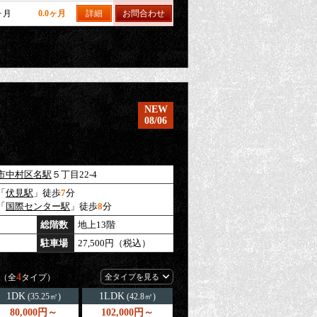
ヶ月
0.0ヶ月
詳細
お問合わせ
NEW
08/06
市中村区
名駅
５丁目22-4
「
伏見駅
」徒歩
7
分
「
国際センター駅
」徒歩
8
分
総階数
地上13階
駐車場
27,500円（税込）
4
（全
タイプ）
全タイプを見る
1DK
1LDK
(35.25㎡)
(42.8㎡)
80,000円～
102,000円～