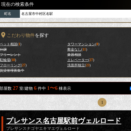
現在の検索条件
町名
名古屋市中村区名駅
こだわり物件
を探す
ペット相談
(
1
)
タワーマンション
(
8
)
分譲
敷金なし
(
11
)
フリーレント
楽器相談
駐輪場
(
18
)
エレベーター
(
27
)
フローリング
(
27
)
洗面所独立
(
23
)
賃貸管理募集中
27
6
1〜6
部屋数
室/建物
件中
棟表示
1
プレサンス名古屋駅前ヴェルロード
プレサンスナゴヤエキマエヴェルロード