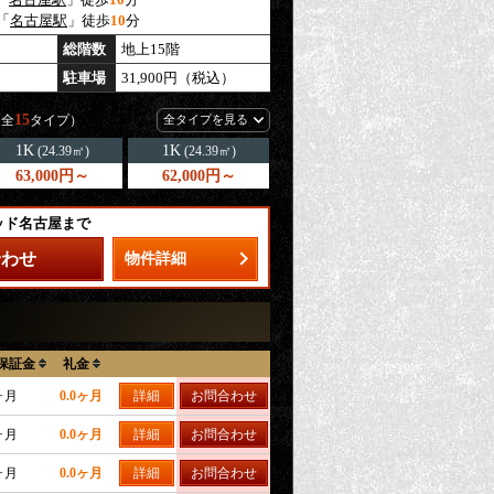
「
名古屋駅
」徒歩
10
分
総階数
地上15階
駐車場
31,900円（税込）
15
（全
タイプ）
全タイプを見る
1K
1K
(24.39㎡)
(24.39㎡)
63,000円～
62,000円～
ッド名古屋まで
合わせ
物件詳細
保証金
礼金
ヶ月
0.0ヶ月
詳細
お問合わせ
ヶ月
0.0ヶ月
詳細
お問合わせ
ヶ月
0.0ヶ月
詳細
お問合わせ