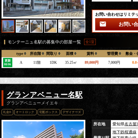
お問い合わせはリミテ
お問い
モンテーニュ名駅の募集中の部屋一覧
全1室
type
所在階
間取り
面積
賃料
管理費
敷金・
更新
A
11階
1DK
35.25㎡
89,000円
7,000円
0.
08/06
グランアベニュー名駅
グランアベニューメイエキ
礼金0
オートロック
宅配ボックス
デザイナーズ
所在地
愛知県
名古屋
地下鉄桜通線
最寄り駅
地下鉄東山線