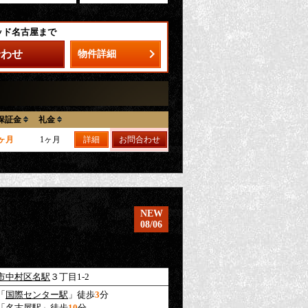
ッド名古屋まで
合わせ
物件詳細
保証金
礼金
0ヶ月
1ヶ月
詳細
お問合わせ
NEW
08/06
市中村区
名駅
３丁目1-2
「
国際センター駅
」徒歩
3
分
「
名古屋駅
」徒歩
10
分