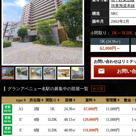
JR東海道本線
構造
SRC
築年月
2002年2月
間取り
1K～3LDK
：
1K
(24.39㎡)
62,000円～
お問い合わせはリミテ
お問い
グランアベニュー名駅の募集中の部屋一覧
全11室
type
所在階
間取り
面積
賃料
管理費
敷金・
更新
A2
2階
1K
24.39㎡
67,000円
11,000円
1
08/06
更新
E'
4階
1LDK
48.15㎡
129,000円
11,000円
1
08/06
更新
E'
6階
1LDK
48.09㎡
131,000円
11,000円
1
08/06