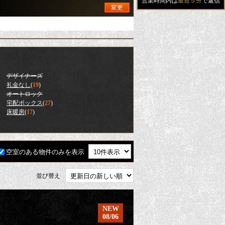
営業時間内は
最短５分
で返信
変更
デザイナーズ
礼金なし
(
19
)
オートロック
宅配ボックス
(
27
)
床暖房
(
17
)
空室のある物件のみを表示
並び替え
NEW
08/06