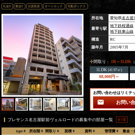
礼金0
敷金0
分譲賃貸
オートロック
宅配ボックス
所在地
愛知県
名古屋
地下鉄桜通線
最寄り駅
地下鉄東山線
構造
RC
築年月
2005年7月
間取り
1R～1LDK
：
（
1LDK
(41.97㎡)
88,000円～
お問い合わせはリミテ
お問い
プレサンス名古屋駅前ヴェルロードの募集中の部屋一覧
全5室
type
所在階
間取り
面積
賃料
管理費
敷金・