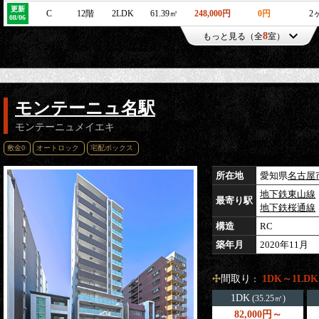
更新
C
12階
2LDK
61.39㎡
248,000円
0円
2
08/06
8
もっと見る（全
室）
モンテーニュ名駅
モンテーニュメイエキ
敷金0
オートロック
宅配ボックス
所在地
愛知県
名古屋
地下鉄東山線
最寄り駅
地下鉄桜通線
構造
RC
築年月
2020年11月
間取り
1DK～1LDK
：
1DK
(35.25㎡)
82,000円～