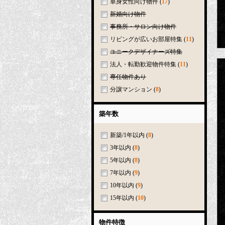
単身女性向け物件
(
17
)
新婚向け物件
事務所・サロン向け物件
リビングが広いお部屋特集
(
11
)
ユニークデザイナーズ特集
法人・転勤歓迎物件特集
(
11
)
専任物件あり
分譲マンション
(
8
)
築年数
新築/1年以内
(
8
)
3年以内
(
8
)
5年以内
(
8
)
7年以内
(
9
)
10年以内
(
9
)
15年以内
(
10
)
物件特徴