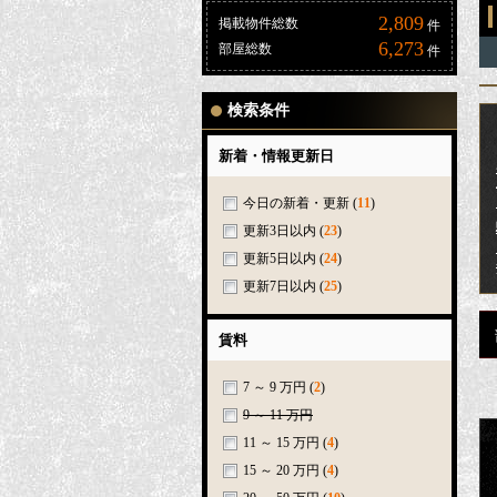
2,809
掲載物件総数
件
6,273
部屋総数
件
検索条件
新着・情報更新日
今日の新着・更新
(
11
)
更新3日以内
(
23
)
更新5日以内
(
24
)
更新7日以内
(
25
)
賃料
7 ～ 9 万円
(
2
)
9 ～ 11 万円
11 ～ 15 万円
(
4
)
15 ～ 20 万円
(
4
)