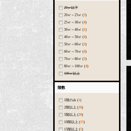
20㎡以下
20㎡～25㎡
(
3
)
25㎡～30㎡
(
4
)
30㎡～40㎡
(
1
)
40㎡～50㎡
(
4
)
50㎡～60㎡
(
3
)
60㎡～70㎡
(
4
)
70㎡～80㎡
(
3
)
80㎡～100㎡
(
4
)
100㎡以上
階数
1階のみ
(
1
)
2階以上
(
26
)
5階以上
(
20
)
10階以上
(
15
)
15階以上
(
5
)