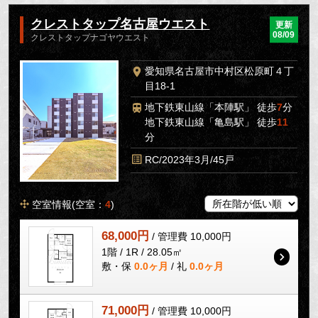
クレストタップ名古屋ウエスト
更新
08/09
クレストタップナゴヤウエスト
愛知県名古屋市中村区松原町４丁
目18-1
地下鉄東山線「本陣駅」 徒歩
7
分
地下鉄東山線「亀島駅」 徒歩
11
分
RC/2023年3月/45戸
空室情報(空室：
4
)
68,000円
/ 管理費 10,000円
1階 / 1R / 28.05㎡
敷・保
0.0ヶ月
/ 礼
0.0ヶ月
71,000円
/ 管理費 10,000円