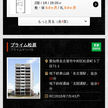
2階 / 1R / 28.05㎡
敷・保
0.0ヶ月
/ 礼
0.0ヶ月
もっと見る（全
4
室）
プライム松原
更新
08/09
プライムマツバラ
愛知県名古屋市中村区松原町５丁
目71-1
地下鉄東山線「名古屋駅」 徒歩
13
分
地下鉄桜通線「太閤通駅」 徒歩
9
分
RC/2015年7月/43戸