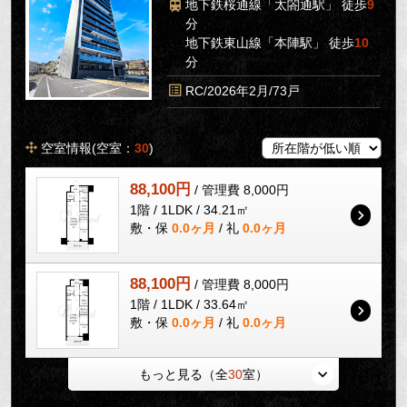
地下鉄桜通線「太閤通駅」 徒歩
9
分
地下鉄東山線「本陣駅」 徒歩
10
分
RC/2026年2月/73戸
空室情報(空室：
30
)
88,100円
/ 管理費 8,000円
1階 / 1LDK / 34.21㎡
敷・保
0.0ヶ月
/ 礼
0.0ヶ月
88,100円
/ 管理費 8,000円
1階 / 1LDK / 33.64㎡
敷・保
0.0ヶ月
/ 礼
0.0ヶ月
もっと見る（全
30
室）