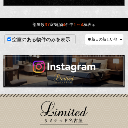
37
4
1～4
部屋数
室/建物
件中
棟表示
空室のある物件のみを表示