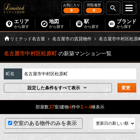
お気に入り
閲覧履歴
0
0
エリア
地図
駅
ブランド
から探す
から探す
から探す
から探す
リミテッド名古屋
名古屋市の賃貸物件
名古屋市中村区松原
名古屋市中村区松原町
の新築マンション一覧
町名
名古屋市中村区松原町
設定した条件をすべて表示
変更
37
4
1～4
部屋数
室/建物
件中
棟表示
空室のある物件のみを表示