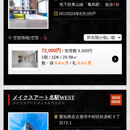
地下鉄東山線「亀島駅」 徒歩
9
分
RC/2024年8月/29戸
空室情報(空室：
1
)
72,000円
/ 管理費 9,300円
1階 / 1DK / 29.98㎡
敷・保
0.0ヶ月
/ 礼
0.0ヶ月
メイクスアート名駅WEST
NEW
08/08
メイクスアートメイエキウエスト
愛知県名古屋市中村区松原町５丁
目72-1