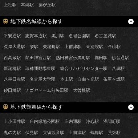
上社駅
本郷駅
藤が丘駅
地下鉄名城線から探す
平安通駅
志賀本通駅
黒川駅
名城公園駅
名古屋城駅
久屋大通駅
栄駅
矢場町駅
上前津駅
東別院駅
金山駅
西高蔵駅
熱田神宮西駅
熱田神宮伝馬町駅
堀田駅
妙音通駅
新瑞橋駅
瑞穂運動場東駅
総合リハビリセンター駅
八事駅
八事日赤駅
名古屋大学駅
本山駅
自由ヶ丘駅
茶屋ヶ坂駅
砂田橋駅
ナゴヤドーム前矢田駅
大曽根駅
地下鉄鶴舞線から探す
上小田井駅
庄内緑地公園駅
庄内通駅
浄心駅
浅間町駅
丸の内駅
伏見駅
大須観音駅
上前津駅
鶴舞駅
荒畑駅