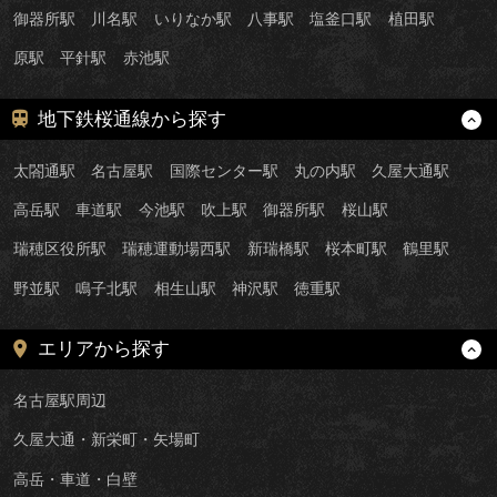
御器所駅
川名駅
いりなか駅
八事駅
塩釜口駅
植田駅
原駅
平針駅
赤池駅
地下鉄桜通線から探す
太閤通駅
名古屋駅
国際センター駅
丸の内駅
久屋大通駅
高岳駅
車道駅
今池駅
吹上駅
御器所駅
桜山駅
瑞穂区役所駅
瑞穂運動場西駅
新瑞橋駅
桜本町駅
鶴里駅
野並駅
鳴子北駅
相生山駅
神沢駅
徳重駅
エリアから探す
名古屋駅周辺
久屋大通・新栄町・矢場町
高岳・車道・白壁