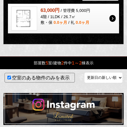
63,000円
/ 管理費 5,000円
4階 / 1LDK / 26.7㎡
敷・保
0.0ヶ月
/ 礼
0.0ヶ月
5
2
1～2
部屋数
室/建物
件中
棟表示
空室のある物件のみを表示