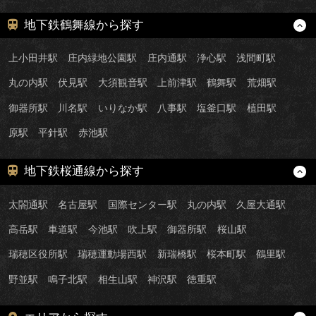
地下鉄鶴舞線から探す
上小田井駅
庄内緑地公園駅
庄内通駅
浄心駅
浅間町駅
丸の内駅
伏見駅
大須観音駅
上前津駅
鶴舞駅
荒畑駅
御器所駅
川名駅
いりなか駅
八事駅
塩釜口駅
植田駅
原駅
平針駅
赤池駅
地下鉄桜通線から探す
太閤通駅
名古屋駅
国際センター駅
丸の内駅
久屋大通駅
高岳駅
車道駅
今池駅
吹上駅
御器所駅
桜山駅
瑞穂区役所駅
瑞穂運動場西駅
新瑞橋駅
桜本町駅
鶴里駅
野並駅
鳴子北駅
相生山駅
神沢駅
徳重駅