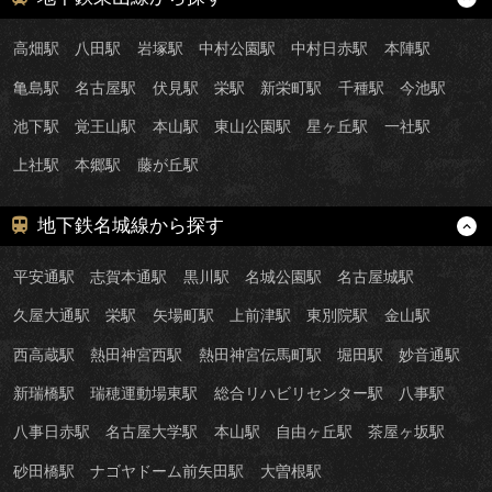
高畑駅
八田駅
岩塚駅
中村公園駅
中村日赤駅
本陣駅
亀島駅
名古屋駅
伏見駅
栄駅
新栄町駅
千種駅
今池駅
池下駅
覚王山駅
本山駅
東山公園駅
星ヶ丘駅
一社駅
上社駅
本郷駅
藤が丘駅
地下鉄名城線から探す
平安通駅
志賀本通駅
黒川駅
名城公園駅
名古屋城駅
久屋大通駅
栄駅
矢場町駅
上前津駅
東別院駅
金山駅
西高蔵駅
熱田神宮西駅
熱田神宮伝馬町駅
堀田駅
妙音通駅
新瑞橋駅
瑞穂運動場東駅
総合リハビリセンター駅
八事駅
八事日赤駅
名古屋大学駅
本山駅
自由ヶ丘駅
茶屋ヶ坂駅
砂田橋駅
ナゴヤドーム前矢田駅
大曽根駅