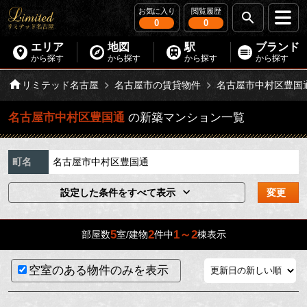
お気に入り
閲覧履歴
0
0
エリア
地図
駅
ブランド
から探す
から探す
から探す
から探す
リミテッド名古屋
名古屋市の賃貸物件
名古屋市中村区豊国
名古屋市中村区豊国通
の新築マンション一覧
町名
名古屋市中村区豊国通
設定した条件をすべて表示
変更
5
2
1～2
部屋数
室/建物
件中
棟表示
空室のある物件のみを表示