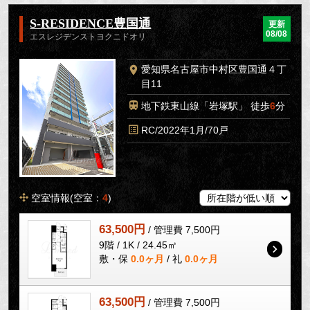
S-RESIDENCE豊国通
更新
08/08
エスレジデンストヨクニドオリ
愛知県名古屋市中村区豊国通４丁
目11
地下鉄東山線「岩塚駅」 徒歩
6
分
RC/2022年1月/70戸
空室情報(空室：
4
)
63,500円
/ 管理費 7,500円
9階 / 1K / 24.45㎡
敷・保
0.0ヶ月
/ 礼
0.0ヶ月
63,500円
/ 管理費 7,500円