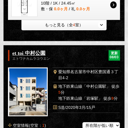
10階 / 1K / 24.45㎡
敷・保
0.0ヶ月
/ 礼
0.0ヶ月
もっと見る（全
4
室）
et toi 中村公園
更新
08/03
エトワナカムラコウエン
愛知県名古屋市中村区豊国通３丁
目4-2
地下鉄東山線「中村公園駅」 徒歩
5
分
地下鉄東山線「岩塚駅」 徒歩
9
分
S造/2020年3月/15戸
空室情報(空室：
1
)