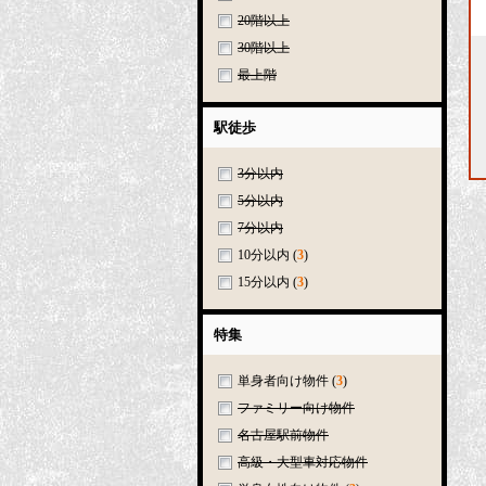
20階以上
30階以上
最上階
駅徒歩
3分以内
5分以内
7分以内
10分以内
(
3
)
15分以内
(
3
)
特集
単身者向け物件
(
3
)
ファミリー向け物件
名古屋駅前物件
高級・大型車対応物件