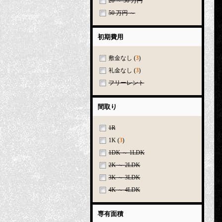
20 ～ 50 万円
50 万円 ～
初期費用
敷金なし
(
3
)
礼金なし
(
3
)
フリーレント
間取り
1R
1K
(
3
)
1DK ～ 1LDK
2K ～ 2LDK
3K ～ 3LDK
4K ～ 4LDK
専有面積