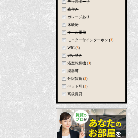
ディスポーザ
庭付き
ガレージあり
床暖房
オール電化
モニター付インターホン
(
3
)
WIC
(
3
)
追い焚き
浴室乾燥機
(
3
)
楽器可
分譲賃貸
(
3
)
ペット可
(
3
)
高級賃貸