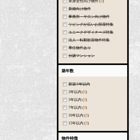
単身女性向け物件
(
3
)
新婚向け物件
事務所・サロン向け物件
リビングが広いお部屋特集
ユニークデザイナーズ特集
法人・転勤歓迎物件特集
専任物件あり
分譲マンション
築年数
新築/1年以内
3年以内
(
3
)
5年以内
(
3
)
7年以内
(
3
)
10年以内
(
3
)
15年以内
(
3
)
物件特徴