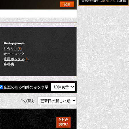
営業時間内は
最短５分
で返信
変更
デザイナーズ
礼金なし
(
3
)
オートロック
宅配ボックス
(
3
)
床暖房
空室のある物件のみを表示
並び替え
NEW
08/07