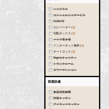
ハイクラス
コンシェルジュサービス
SOHO可
エレベーター
(
3
)
宅配ボックス
(
3
)
バイク置き場
インターネット無料
(
3
)
オートロック
(
3
)
Highセキュリティ
トランクルーム
タワーマンション
部屋設備
食器洗乾燥機
対面キッチン
アイランドキッチン