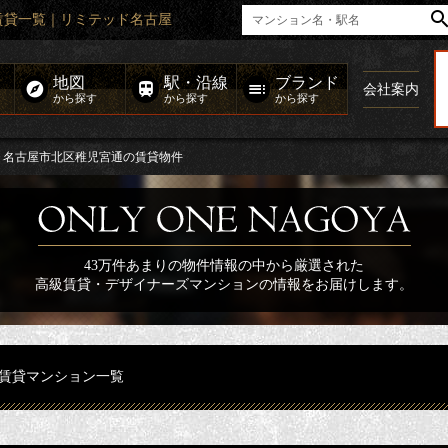
賃貸一覧｜リミテッド名古屋
地図
駅・沿線
ブランド
会社案内
から探す
から探す
から探す
名古屋市北区稚児宮通の賃貸物件
43万件あまりの物件情報の中から厳選された
高級賃貸・デザイナーズマンションの情報をお届けします。
賃貸マンション一覧