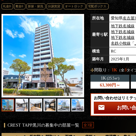
礼金0
敷金0
新築・築浅
分譲賃貸
オートロック
宅配ボックス
所在地
愛知県
名古屋
地下鉄名城線
地下鉄名城線
最寄り駅
地下鉄名城線
名鉄小牧線
「
構造
RC
築年月
2025年1月
間取り
1K
3
：
（全
タイ
1K
(25.5㎡)
63,300円～
お問い合わせはリミテ
お問い
CREST TAPP黒川の募集中の部屋一覧
全3室