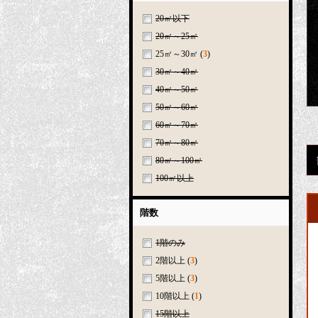
20㎡以下
20㎡～25㎡
25㎡～30㎡
(
3
)
30㎡～40㎡
40㎡～50㎡
50㎡～60㎡
60㎡～70㎡
70㎡～80㎡
80㎡～100㎡
100㎡以上
階数
1階のみ
2階以上
(
3
)
5階以上
(
3
)
10階以上
(
1
)
15階以上