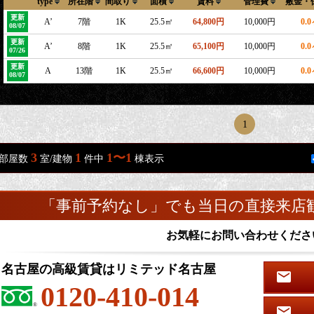
type
所在階
間取り
面積
賃料
管理費
敷金・
更新
A’
7階
1K
25.5㎡
64,800円
10,000円
0.
08/07
更新
A’
8階
1K
25.5㎡
65,100円
10,000円
0.
07/26
更新
A
13階
1K
25.5㎡
66,600円
10,000円
0.
08/07
1
3
1
1〜1
部屋数
室/建物
件中
棟表示
「事前予約なし」でも当日の直接来店
お気軽にお問い合わせくださ
名古屋の高級賃貸はリミテッド名古屋
0120-410-014