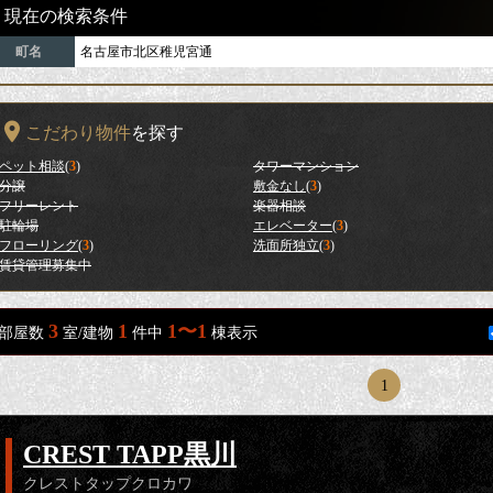
現在の検索条件
町名
名古屋市北区稚児宮通
こだわり物件
を探す
ペット相談
(
3
)
タワーマンション
分譲
敷金なし
(
3
)
フリーレント
楽器相談
駐輪場
エレベーター
(
3
)
フローリング
(
3
)
洗面所独立
(
3
)
賃貸管理募集中
3
1
1〜1
部屋数
室/建物
件中
棟表示
1
CREST TAPP黒川
クレストタップクロカワ