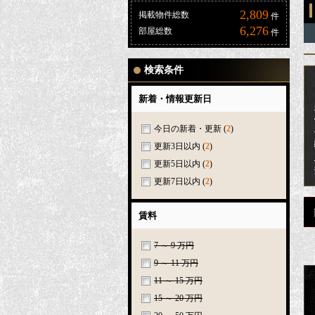
2,809
掲載物件総数
件
6,276
部屋総数
件
検索条件
新着・情報更新日
今日の新着・更新
(
2
)
更新3日以内
(
2
)
更新5日以内
(
2
)
更新7日以内
(
2
)
賃料
7 ～ 9 万円
9 ～ 11 万円
11 ～ 15 万円
15 ～ 20 万円