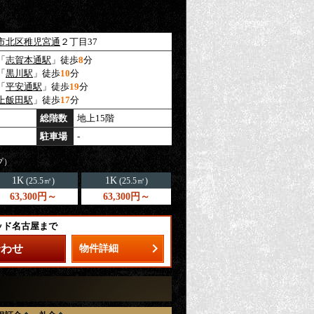
市北区
稚児宮通
２丁目37
「
志賀本通駅
」徒歩
8
分
「
黒川駅
」徒歩
10
分
「
平安通駅
」徒歩
19
分
上飯田駅
」徒歩
17
分
総階数
地上15階
駐車場
-
プ）
1K
1K
(25.5㎡)
(25.5㎡)
63,300円～
63,300円～
ッド名古屋まで
合わせ
物件詳細