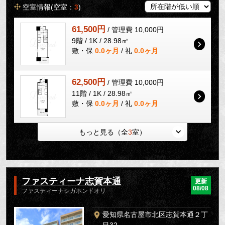
空室情報(空室：
3
)
61,500円
/ 管理費 10,000円
9階 / 1K / 28.98㎡
敷・保
0.0ヶ月
/ 礼
0.0ヶ月
62,500円
/ 管理費 10,000円
11階 / 1K / 28.98㎡
敷・保
0.0ヶ月
/ 礼
0.0ヶ月
もっと見る（全
3
室）
ファスティーナ志賀本通
更新
08/08
ファスティーナシガホンドオリ
愛知県名古屋市北区志賀本通２丁
目32