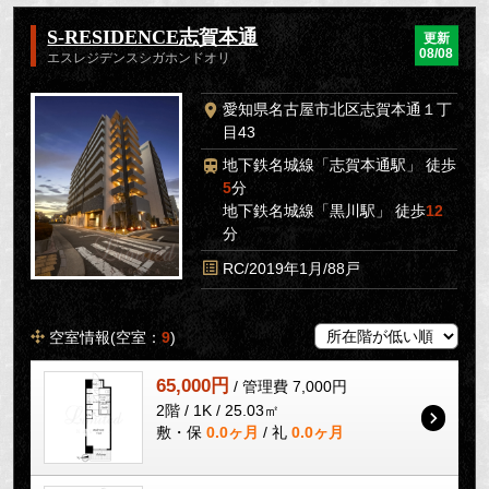
S-RESIDENCE志賀本通
更新
08/08
エスレジデンスシガホンドオリ
愛知県名古屋市北区志賀本通１丁
目43
地下鉄名城線「志賀本通駅」 徒歩
5
分
地下鉄名城線「黒川駅」 徒歩
12
分
RC/2019年1月/88戸
空室情報(空室：
9
)
65,000円
/ 管理費 7,000円
2階 / 1K / 25.03㎡
敷・保
0.0ヶ月
/ 礼
0.0ヶ月