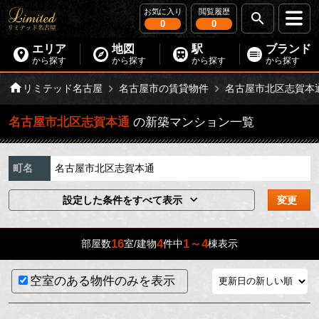
お気に入り
閲覧履歴
0
0
エリア
地図
駅
ブランド
から探す
から探す
から探す
から探す
リミテッド名古屋
名古屋市の賃貸物件
名古屋市北区志賀本
名古屋市北区志賀本通
の新築マンション一覧
町名
名古屋市北区志賀本通
設定した条件をすべて表示
変更
16
4
1～4
部屋数
室/建物
件中
棟表示
空室のある物件のみを表示