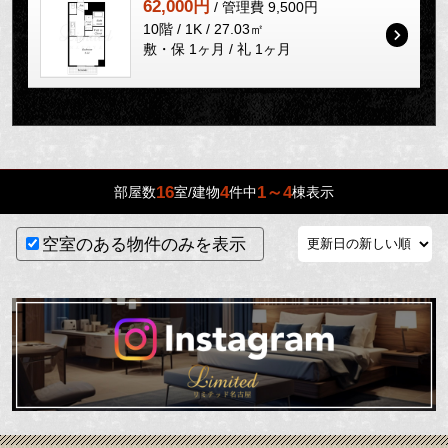
62,000円
/ 管理費 9,500円
10階 / 1K / 27.03㎡
敷・保 1ヶ月 / 礼 1ヶ月
16
4
1～4
部屋数
室/建物
件中
棟表示
空室のある物件のみを表示