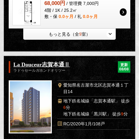
68,000円
/ 管理費 7,000円
4階 / 1K / 25.2㎡
敷・保
0.0ヶ月
/ 礼
0.0ヶ月
もっと見る（全
9
室）
La Douceur志賀本通Ⅱ
更新
08/08
ラドゥセールガホンドオリツー
愛知県名古屋市北区志賀本通１丁
目14
地下鉄名城線「志賀本通駅」 徒歩
6
分
地下鉄名城線「黒川駅」 徒歩
9
分
RC/2020年1月/108戸