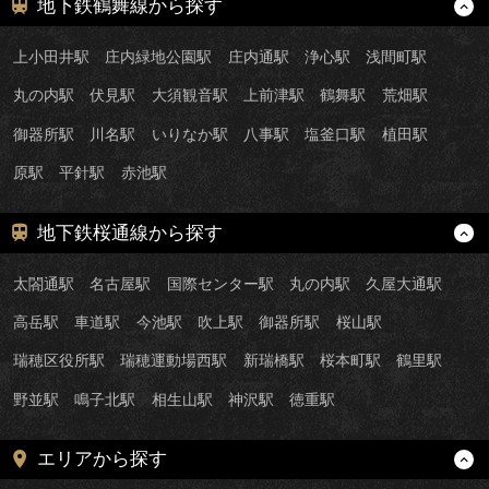
地下鉄鶴舞線から探す
上小田井駅
庄内緑地公園駅
庄内通駅
浄心駅
浅間町駅
丸の内駅
伏見駅
大須観音駅
上前津駅
鶴舞駅
荒畑駅
御器所駅
川名駅
いりなか駅
八事駅
塩釜口駅
植田駅
原駅
平針駅
赤池駅
地下鉄桜通線から探す
太閤通駅
名古屋駅
国際センター駅
丸の内駅
久屋大通駅
高岳駅
車道駅
今池駅
吹上駅
御器所駅
桜山駅
瑞穂区役所駅
瑞穂運動場西駅
新瑞橋駅
桜本町駅
鶴里駅
野並駅
鳴子北駅
相生山駅
神沢駅
徳重駅
エリアから探す