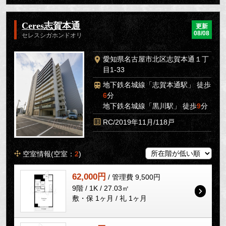
Ceres志賀本通
更新
08/08
セレスシガホンドオリ
愛知県名古屋市北区志賀本通１丁
目1-33
地下鉄名城線「志賀本通駅」 徒歩
6
分
地下鉄名城線「黒川駅」 徒歩
9
分
RC/2019年11月/118戸
空室情報(空室：
2
)
62,000円
/ 管理費 9,500円
9階 / 1K / 27.03㎡
敷・保 1ヶ月 / 礼 1ヶ月