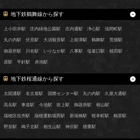
地下鉄鶴舞線から探す
上小田井駅
庄内緑地公園駅
庄内通駅
浄心駅
浅間町駅
丸の内駅
伏見駅
大須観音駅
上前津駅
鶴舞駅
荒畑駅
御器所駅
川名駅
いりなか駅
八事駅
塩釜口駅
植田駅
原駅
平針駅
赤池駅
地下鉄桜通線から探す
太閤通駅
名古屋駅
国際センター駅
丸の内駅
久屋大通駅
高岳駅
車道駅
今池駅
吹上駅
御器所駅
桜山駅
瑞穂区役所駅
瑞穂運動場西駅
新瑞橋駅
桜本町駅
鶴里駅
野並駅
鳴子北駅
相生山駅
神沢駅
徳重駅