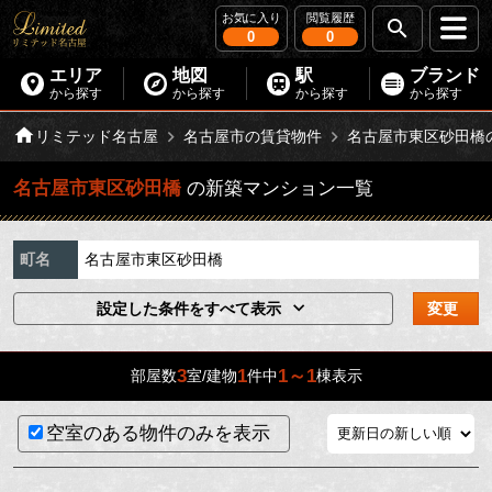
お気に入り
閲覧履歴
0
0
エリア
地図
駅
ブランド
から探す
から探す
から探す
から探す
リミテッド名古屋
名古屋市の賃貸物件
名古屋市東区砂田橋
名古屋市東区砂田橋
の新築マンション一覧
町名
名古屋市東区砂田橋
設定した条件をすべて表示
変更
3
1
1～1
部屋数
室/建物
件中
棟表示
空室のある物件のみを表示