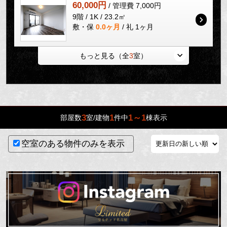
60,000円
/ 管理費 7,000円
9階 / 1K / 23.2㎡
敷・保
0.0ヶ月
/ 礼 1ヶ月
もっと見る（全
3
室）
3
1
1～1
部屋数
室/建物
件中
棟表示
空室のある物件のみを表示