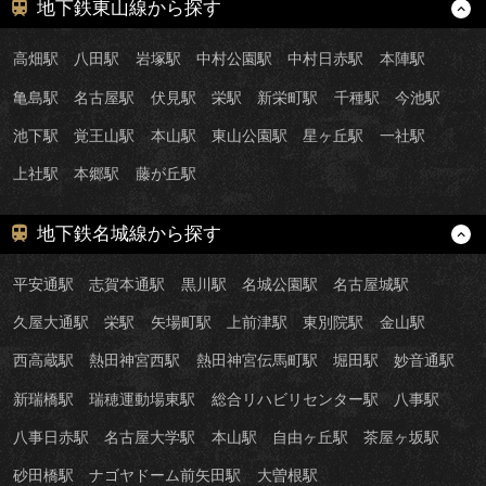
地下鉄東山線から探す
高畑駅
八田駅
岩塚駅
中村公園駅
中村日赤駅
本陣駅
亀島駅
名古屋駅
伏見駅
栄駅
新栄町駅
千種駅
今池駅
池下駅
覚王山駅
本山駅
東山公園駅
星ヶ丘駅
一社駅
上社駅
本郷駅
藤が丘駅
地下鉄名城線から探す
平安通駅
志賀本通駅
黒川駅
名城公園駅
名古屋城駅
久屋大通駅
栄駅
矢場町駅
上前津駅
東別院駅
金山駅
西高蔵駅
熱田神宮西駅
熱田神宮伝馬町駅
堀田駅
妙音通駅
新瑞橋駅
瑞穂運動場東駅
総合リハビリセンター駅
八事駅
八事日赤駅
名古屋大学駅
本山駅
自由ヶ丘駅
茶屋ヶ坂駅
砂田橋駅
ナゴヤドーム前矢田駅
大曽根駅