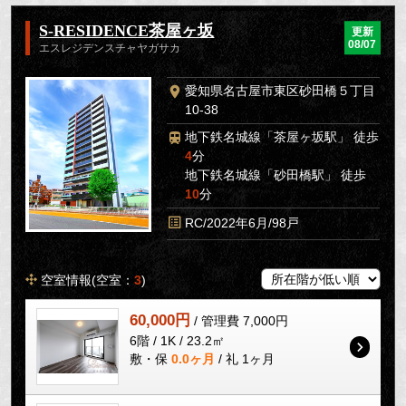
S-RESIDENCE茶屋ヶ坂
更新
08/07
エスレジデンスチャヤガサカ
愛知県名古屋市東区砂田橋５丁目
10-38
地下鉄名城線「茶屋ヶ坂駅」 徒歩
4
分
地下鉄名城線「砂田橋駅」 徒歩
10
分
RC/2022年6月/98戸
空室情報(空室：
3
)
60,000円
/ 管理費 7,000円
6階 / 1K / 23.2㎡
敷・保
0.0ヶ月
/ 礼 1ヶ月