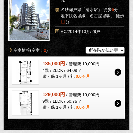
20
名鉄瀬戸線「清水駅」 徒歩
5
分
地下鉄名城線「名古屋城駅」 徒歩
11
分
RC/2014年10月/29戸
空室情報(空室：
2
)
135,000円
/ 管理費 10,000円
4階 / 2LDK / 64.09㎡
敷・保 1ヶ月 / 礼
0.0ヶ月
129,000円
/ 管理費 10,000円
9階 / 1LDK / 50.75㎡
敷・保 1ヶ月 / 礼
0.0ヶ月