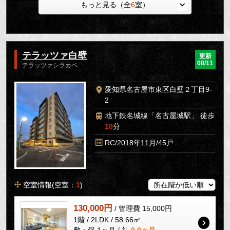
もっと見る（全
6
室）
テラッツァ白壁
更新
08/11
テラッツァシラカベ
愛知県名古屋市東区白壁２丁目9-
2
地下鉄名城線「名古屋城駅」 徒歩
10
分
RC/2018年11月/45戸
空室情報(空室：
1
)
130,000円
/ 管理費 15,000円
1階 / 2LDK / 58.66㎡