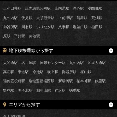
上小田井駅
庄内緑地公園駅
庄内通駅
浄心駅
浅間町駅
丸の内駅
伏見駅
大須観音駅
上前津駅
鶴舞駅
荒畑駅
御器所駅
川名駅
いりなか駅
八事駅
塩釜口駅
植田駅
原駅
平針駅
赤池駅
地下鉄桜通線から探す
太閤通駅
名古屋駅
国際センター駅
丸の内駅
久屋大通駅
高岳駅
車道駅
今池駅
吹上駅
御器所駅
桜山駅
瑞穂区役所駅
瑞穂運動場西駅
新瑞橋駅
桜本町駅
鶴里駅
野並駅
鳴子北駅
相生山駅
神沢駅
徳重駅
エリアから探す
名古屋駅周辺