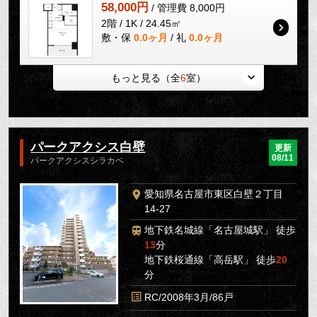
58,000円
/ 管理費 8,000円
2階 / 1K / 24.45㎡
敷・保
0.0ヶ月
/ 礼
0.0ヶ月
もっと見る（全
6
室）
パークアクシス白壁
更新
08/11
パークアクシスシラカベ
愛知県名古屋市東区白壁２丁目
14-27
地下鉄名城線「名古屋城駅」 徒歩
13
分
地下鉄桜通線「高岳駅」 徒歩
20
分
RC/2008年3月/86戸