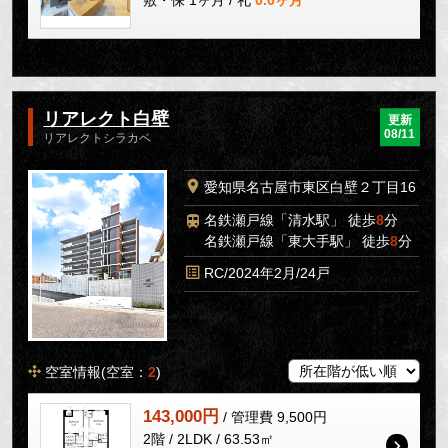
敷・保 1ヶ月 / 礼
0.0ヶ月
リアレクト白壁
更新
08/11
リアレクトシラカベ
愛知県名古屋市東区白壁２丁目16
名鉄瀬戸線「清水駅」 徒歩
8
分
名鉄瀬戸線「東大手駅」 徒歩
8
分
RC/2024年2月/24戸
空室情報(空室：
2
)
143,000円
/ 管理費 9,500円
2階 / 2LDK / 63.53㎡