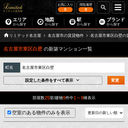
お気に入り
閲覧履歴
0
0
エリア
地図
駅
ブランド
から探す
から探す
から探す
から探す
リミテッド名古屋
名古屋市の賃貸物件
名古屋市東区白壁の
名古屋市東区白壁
の新築マンション一覧
町名
名古屋市東区白壁
設定した条件をすべて表示
変更
25
9
1～9
部屋数
室/建物
件中
棟表示
空室のある物件のみを表示