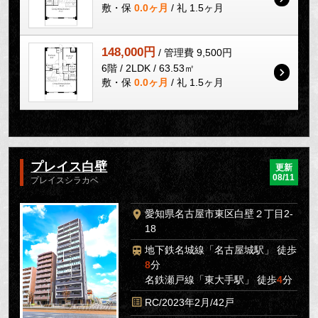
敷・保
0.0ヶ月
/ 礼 1.5ヶ月
148,000円
/ 管理費 9,500円
6階 / 2LDK / 63.53㎡
敷・保
0.0ヶ月
/ 礼 1.5ヶ月
プレイス白壁
更新
08/11
プレイスシラカベ
愛知県名古屋市東区白壁２丁目2-
18
地下鉄名城線「名古屋城駅」 徒歩
8
分
名鉄瀬戸線「東大手駅」 徒歩
4
分
RC/2023年2月/42戸