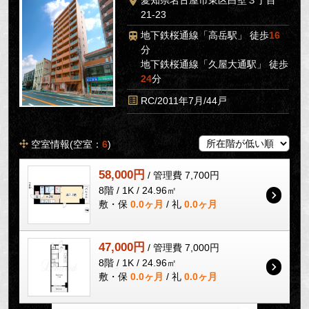
21-23
地下鉄桜通線「高岳駅」 徒歩
16
分
地下鉄桜通線「久屋大通駅」 徒歩
24
分
RC/2011年7月/44戸
空室情報(空室：
6
)
58,000円
/ 管理費 7,700円
8階 / 1K / 24.96㎡
敷・保
0.0ヶ月
/ 礼
0.0ヶ月
47,000円
/ 管理費 7,000円
8階 / 1K / 24.96㎡
敷・保
0.0ヶ月
/ 礼
0.0ヶ月