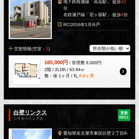
地下鉄桜通線「高岳駅」 徒歩
12
分
名鉄瀬戸線「尼ヶ坂駅」 徒歩
8
分
RC/2016年1月/6戸
空室情報(空室：
1
)
165,000円
/ 管理費 8,000円
2階 / 2LDK / 63.84㎡
敷・保 1ヶ月 / 礼
0.0ヶ月
白壁リンクス
更新
08/11
シラカベリンクス
愛知県名古屋市東区白壁２丁目8-