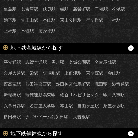
亀島駅
名古屋駅
伏見駅
栄駅
新栄町駅
千種駅
今池駅
池下駅
覚王山駅
本山駅
東山公園駅
星ヶ丘駅
一社駅
上社駅
本郷駅
藤が丘駅
地下鉄名城線から探す
平安通駅
志賀本通駅
黒川駅
名城公園駅
名古屋城駅
久屋大通駅
栄駅
矢場町駅
上前津駅
東別院駅
金山駅
西高蔵駅
熱田神宮西駅
熱田神宮伝馬町駅
堀田駅
妙音通駅
新瑞橋駅
瑞穂運動場東駅
総合リハビリセンター駅
八事駅
八事日赤駅
名古屋大学駅
本山駅
自由ヶ丘駅
茶屋ヶ坂駅
砂田橋駅
ナゴヤドーム前矢田駅
大曽根駅
地下鉄鶴舞線から探す