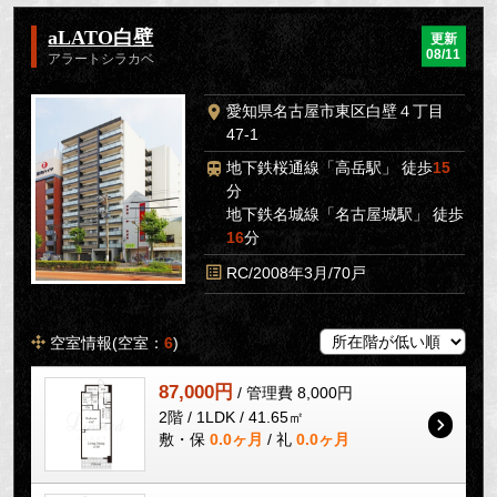
aLATO白壁
更新
08/11
アラートシラカベ
愛知県名古屋市東区白壁４丁目
47-1
地下鉄桜通線「高岳駅」 徒歩
15
分
地下鉄名城線「名古屋城駅」 徒歩
16
分
RC/2008年3月/70戸
空室情報(空室：
6
)
87,000円
/ 管理費 8,000円
2階 / 1LDK / 41.65㎡
敷・保
0.0ヶ月
/ 礼
0.0ヶ月