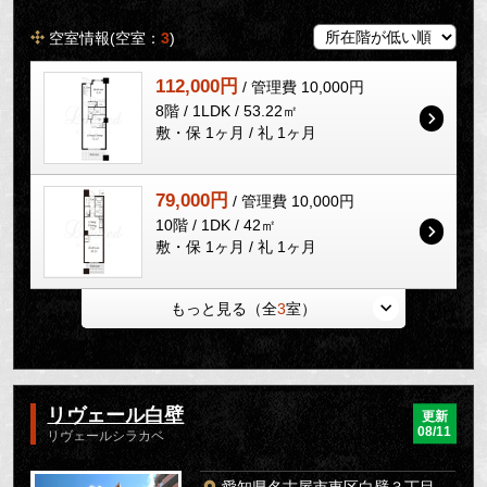
空室情報(空室：
3
)
112,000円
/ 管理費 10,000円
8階 / 1LDK / 53.22㎡
敷・保 1ヶ月 / 礼 1ヶ月
79,000円
/ 管理費 10,000円
10階 / 1DK / 42㎡
敷・保 1ヶ月 / 礼 1ヶ月
もっと見る（全
3
室）
リヴェール白壁
更新
08/11
リヴェールシラカベ
愛知県名古屋市東区白壁３丁目