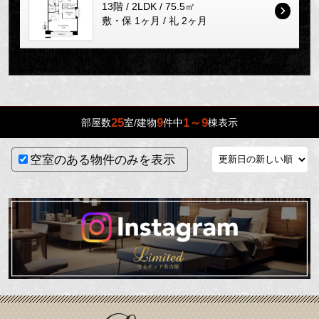
13階 / 2LDK / 75.5㎡
敷・保 1ヶ月 / 礼 2ヶ月
25
9
1～9
部屋数
室/建物
件中
棟表示
空室のある物件のみを表示