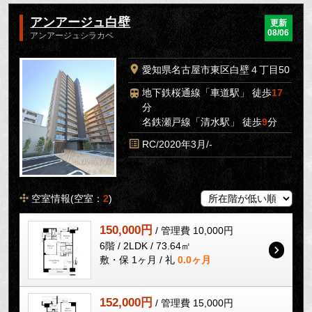
アンアージュ白壁
更新
08/06
アンアージュシラカベ
愛知県名古屋市東区白壁４丁目50
地下鉄桜通線「車道駅」 徒歩
17
分
名鉄瀬戸線「清水駅」 徒歩
9
分
RC/2020年3月/-
空室情報(空室：
2
)
150,000円
/ 管理費 10,000円
6階 / 2LDK / 73.64㎡
敷・保 1ヶ月 / 礼
0.0ヶ月
152,000円
/ 管理費 15,000円