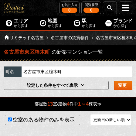
お気に入り
閲覧履歴
0
0
エリア
地図
駅
ブランド
から探す
から探す
から探す
から探す
リミテッド名古屋
名古屋市の賃貸物件
名古屋市東区橦木町
名古屋市東区橦木町
の新築マンション一覧
町名
名古屋市東区橦木町
設定した条件をすべて表示
変更
13
4
1～4
部屋数
室/建物
件中
棟表示
空室のある物件のみを表示