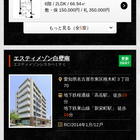
6階 / 2LDK / 66.94㎡
敷・保 150,000円 / 礼 350,000円
もっと見る（全
5
室）
エスティメゾン白壁南
更新
08/07
エスティメゾンシラカベミナミ
愛知県名古屋市東区橦木町３丁目
70
地下鉄桜通線「高岳駅」 徒歩
10
分
地下鉄東山線「新栄町駅」 徒歩
16
分
RC/2014年1月/12戸