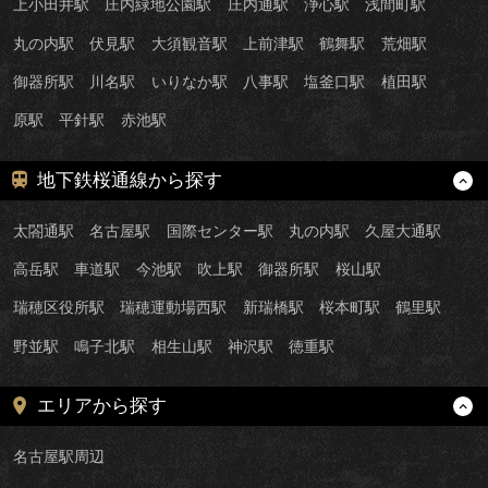
上小田井駅
庄内緑地公園駅
庄内通駅
浄心駅
浅間町駅
丸の内駅
伏見駅
大須観音駅
上前津駅
鶴舞駅
荒畑駅
御器所駅
川名駅
いりなか駅
八事駅
塩釜口駅
植田駅
原駅
平針駅
赤池駅
地下鉄桜通線から探す
太閤通駅
名古屋駅
国際センター駅
丸の内駅
久屋大通駅
高岳駅
車道駅
今池駅
吹上駅
御器所駅
桜山駅
瑞穂区役所駅
瑞穂運動場西駅
新瑞橋駅
桜本町駅
鶴里駅
野並駅
鳴子北駅
相生山駅
神沢駅
徳重駅
エリアから探す
名古屋駅周辺