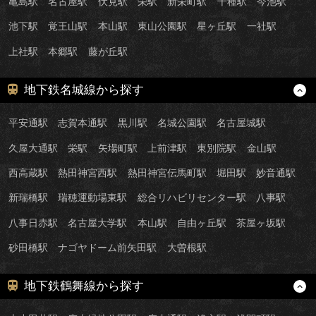
亀島駅
名古屋駅
伏見駅
栄駅
新栄町駅
千種駅
今池駅
池下駅
覚王山駅
本山駅
東山公園駅
星ヶ丘駅
一社駅
上社駅
本郷駅
藤が丘駅
地下鉄名城線から探す
平安通駅
志賀本通駅
黒川駅
名城公園駅
名古屋城駅
久屋大通駅
栄駅
矢場町駅
上前津駅
東別院駅
金山駅
西高蔵駅
熱田神宮西駅
熱田神宮伝馬町駅
堀田駅
妙音通駅
新瑞橋駅
瑞穂運動場東駅
総合リハビリセンター駅
八事駅
八事日赤駅
名古屋大学駅
本山駅
自由ヶ丘駅
茶屋ヶ坂駅
砂田橋駅
ナゴヤドーム前矢田駅
大曽根駅
地下鉄鶴舞線から探す