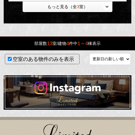
もっと見る（全
3
室）
13
4
1～4
部屋数
室/建物
件中
棟表示
空室のある物件のみを表示