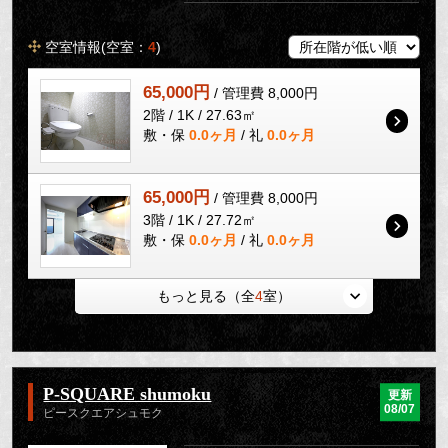
空室情報(空室：
4
)
65,000円
/ 管理費 8,000円
2階 / 1K / 27.63㎡
敷・保
0.0ヶ月
/ 礼
0.0ヶ月
65,000円
/ 管理費 8,000円
3階 / 1K / 27.72㎡
敷・保
0.0ヶ月
/ 礼
0.0ヶ月
もっと見る（全
4
室）
P-SQUARE shumoku
更新
08/07
ピースクエアシュモク