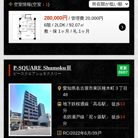
空室情報(空室：
1
)
280,000円
/ 管理費 20,000円
6階 / 2LDK / 92.07㎡
敷・保 1ヶ月 / 礼 1ヶ月
P-SQUARE ShumokuⅢ
更新
08/07
ピースクエアシュモクスリー
愛知県名古屋市東区橦木町３丁目
48
地下鉄桜通線「高岳駅」 徒歩
13
分
名鉄瀬戸線「尼ヶ坂駅」 徒歩
14
分
RC/2022年6月/39戸