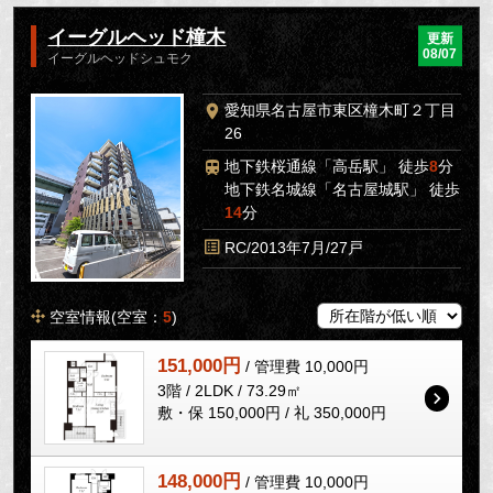
イーグルヘッド橦木
更新
08/07
イーグルヘッドシュモク
愛知県名古屋市東区橦木町２丁目
26
地下鉄桜通線「高岳駅」 徒歩
8
分
地下鉄名城線「名古屋城駅」 徒歩
14
分
RC/2013年7月/27戸
空室情報(空室：
5
)
151,000円
/ 管理費 10,000円
3階 / 2LDK / 73.29㎡
敷・保 150,000円 / 礼 350,000円
148,000円
/ 管理費 10,000円