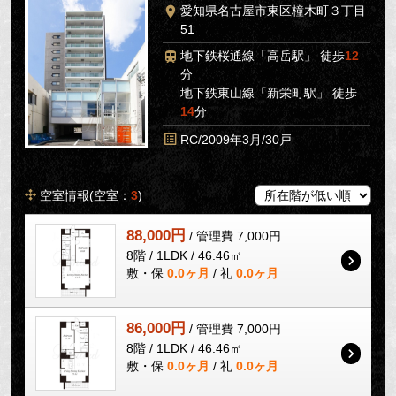
愛知県名古屋市東区橦木町３丁目
51
地下鉄桜通線「高岳駅」 徒歩
12
分
地下鉄東山線「新栄町駅」 徒歩
14
分
RC/2009年3月/30戸
空室情報(空室：
3
)
88,000円
/ 管理費 7,000円
8階 / 1LDK / 46.46㎡
敷・保
0.0ヶ月
/ 礼
0.0ヶ月
86,000円
/ 管理費 7,000円
8階 / 1LDK / 46.46㎡
敷・保
0.0ヶ月
/ 礼
0.0ヶ月