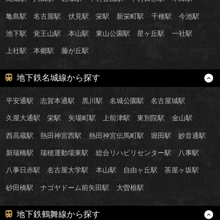
亀島駅
名古屋駅
伏見駅
栄駅
新栄町駅
千種駅
今池駅
池下駅
覚王山駅
本山駅
東山公園駅
星ヶ丘駅
一社駅
上社駅
本郷駅
藤が丘駅
地下鉄名城線から探す
平安通駅
志賀本通駅
黒川駅
名城公園駅
名古屋城駅
久屋大通駅
栄駅
矢場町駅
上前津駅
東別院駅
金山駅
西高蔵駅
熱田神宮西駅
熱田神宮伝馬町駅
堀田駅
妙音通駅
新瑞橋駅
瑞穂運動場東駅
総合リハビリセンター駅
八事駅
八事日赤駅
名古屋大学駅
本山駅
自由ヶ丘駅
茶屋ヶ坂駅
砂田橋駅
ナゴヤドーム前矢田駅
大曽根駅
地下鉄鶴舞線から探す