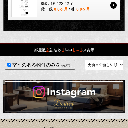
9階 / 1K / 22.42㎡
敷・保
0.0ヶ月
/ 礼
0.0ヶ月
2
1
1～1
部屋数
室/建物
件中
棟表示
空室のある物件のみを表示