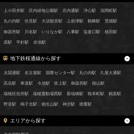
上小田井駅
庄内緑地公園駅
庄内通駅
浄心駅
浅間町駅
丸の内駅
伏見駅
大須観音駅
上前津駅
鶴舞駅
荒畑駅
御器所駅
川名駅
いりなか駅
八事駅
塩釜口駅
植田駅
原駅
平針駅
赤池駅
地下鉄桜通線から探す
太閤通駅
名古屋駅
国際センター駅
丸の内駅
久屋大通駅
高岳駅
車道駅
今池駅
吹上駅
御器所駅
桜山駅
瑞穂区役所駅
瑞穂運動場西駅
新瑞橋駅
桜本町駅
鶴里駅
野並駅
鳴子北駅
相生山駅
神沢駅
徳重駅
エリアから探す