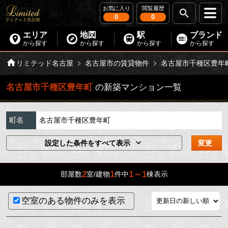
お気に入り
閲覧履歴
0
0
エリア
地図
駅
ブランド
から探す
から探す
から探す
から探す
リミテッド名古屋
名古屋市の賃貸物件
名古屋市千種区豊年
名古屋市千種区豊年町
の新築マンション一覧
町名
名古屋市千種区豊年町
設定した条件をすべて表示
変更
2
1
1～1
部屋数
室/建物
件中
棟表示
空室のある物件のみを表示