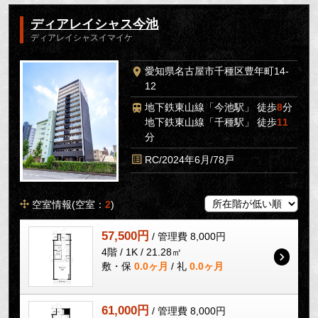
ディアレイシャス今池
ディアレイシャスイマイケ
愛知県名古屋市千種区豊年町14-
12
地下鉄東山線「今池駅」 徒歩
8
分
地下鉄東山線「千種駅」 徒歩
11
分
RC/2024年6月/78戸
空室情報(空室：
2
)
57,500円
/ 管理費 8,000円
4階 / 1K / 21.28㎡
敷・保
0.0ヶ月
/ 礼
0.0ヶ月
61,000円
/ 管理費 8,000円