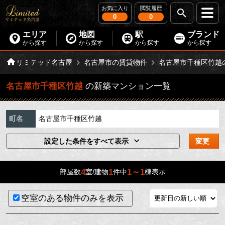
お気に入り
閲覧履歴
0
0
エリア
地図
駅
ブランド
から探す
から探す
から探す
から探す
リミテッド名古屋
名古屋市の賃貸物件
名古屋市千種区竹越
名古屋市千種区竹越
の新築マンション一覧
町名
名古屋市千種区竹越
設定した条件をすべて表示
変更
4
1
1～1
部屋数
室/建物
件中
棟表示
空室のある物件のみを表示