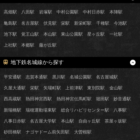
高畑駅
八田駅
岩塚駅
中村公園駅
中村日赤駅
本陣駅
亀島駅
名古屋駅
伏見駅
栄駅
新栄町駅
千種駅
今池駅
池下駅
覚王山駅
本山駅
東山公園駅
星ヶ丘駅
一社駅
上社駅
本郷駅
藤が丘駅
地下鉄名城線から探す
平安通駅
志賀本通駅
黒川駅
名城公園駅
名古屋城駅
久屋大通駅
栄駅
矢場町駅
上前津駅
東別院駅
金山駅
西高蔵駅
熱田神宮西駅
熱田神宮伝馬町駅
堀田駅
妙音通駅
新瑞橋駅
瑞穂運動場東駅
総合リハビリセンター駅
八事駅
八事日赤駅
名古屋大学駅
本山駅
自由ヶ丘駅
茶屋ヶ坂駅
砂田橋駅
ナゴヤドーム前矢田駅
大曽根駅