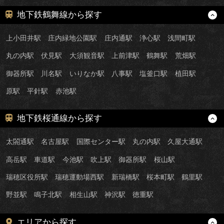
地下鉄鶴舞線から探す
上小田井駅
庄内緑地公園駅
庄内通駅
浄心駅
浅間町駅
丸の内駅
伏見駅
大須観音駅
上前津駅
鶴舞駅
荒畑駅
御器所駅
川名駅
いりなか駅
八事駅
塩釜口駅
植田駅
原駅
平針駅
赤池駅
地下鉄桜通線から探す
太閤通駅
名古屋駅
国際センター駅
丸の内駅
久屋大通駅
高岳駅
車道駅
今池駅
吹上駅
御器所駅
桜山駅
瑞穂区役所駅
瑞穂運動場西駅
新瑞橋駅
桜本町駅
鶴里駅
野並駅
鳴子北駅
相生山駅
神沢駅
徳重駅
エリアから探す