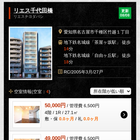
リエス千代田橋
更新
08/08
リエスチヨダバシ
愛知県名古屋市千種区竹越１丁目
地下鉄名城線「茶屋ヶ坂駅」 徒歩
14
分
地下鉄名城線「自由ヶ丘駅」 徒歩
18
分
RC/2005年3月/27戸
空室情報(空室：
4
)
50,000円
/ 管理費 6,500円
4階 / 1R / 27.1㎡
敷・保
0.0ヶ月
/ 礼
0.0ヶ月
49,000円
/ 管理費 6,500円