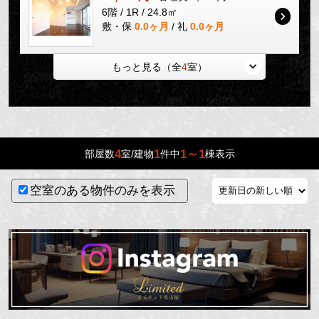
6階 / 1R / 24.8㎡
敷・保
0.0ヶ月
/ 礼
0.0ヶ月
もっと見る（全
4
室）
4
1
1～1
部屋数
室/建物
件中
棟表示
空室のある物件のみを表示