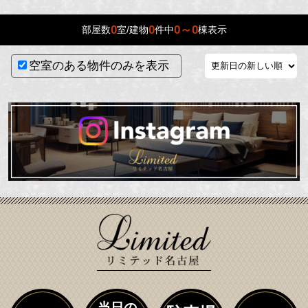
0
0
0～0
部屋数
室/建物
件中
棟表示
空室のある物件のみを表示
当日の