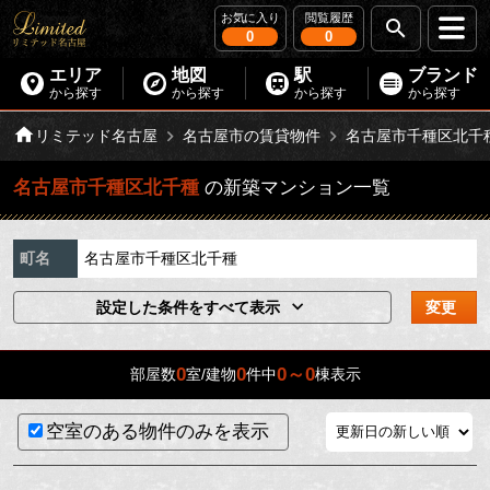
お気に入り
閲覧履歴
0
0
エリア
地図
駅
ブランド
から探す
から探す
から探す
から探す
リミテッド名古屋
名古屋市の賃貸物件
名古屋市千種区北千
名古屋市千種区北千種
の新築マンション一覧
町名
名古屋市千種区北千種
設定した条件をすべて表示
変更
0
0
0～0
部屋数
室/建物
件中
棟表示
空室のある物件のみを表示