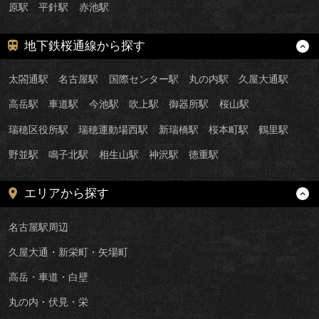
原駅
平針駅
赤池駅
地下鉄桜通線から探す
太閤通駅
名古屋駅
国際センター駅
丸の内駅
久屋大通駅
高岳駅
車道駅
今池駅
吹上駅
御器所駅
桜山駅
瑞穂区役所駅
瑞穂運動場西駅
新瑞橋駅
桜本町駅
鶴里駅
野並駅
鳴子北駅
相生山駅
神沢駅
徳重駅
エリアから探す
名古屋駅周辺
久屋大通・新栄町・矢場町
高岳・車道・白壁
丸の内・伏見・栄