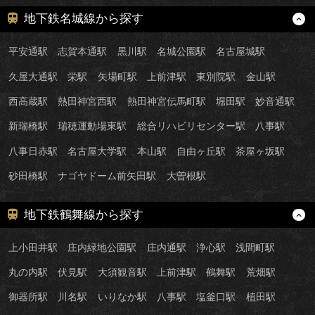
地下鉄名城線から探す
平安通駅
志賀本通駅
黒川駅
名城公園駅
名古屋城駅
久屋大通駅
栄駅
矢場町駅
上前津駅
東別院駅
金山駅
西高蔵駅
熱田神宮西駅
熱田神宮伝馬町駅
堀田駅
妙音通駅
新瑞橋駅
瑞穂運動場東駅
総合リハビリセンター駅
八事駅
八事日赤駅
名古屋大学駅
本山駅
自由ヶ丘駅
茶屋ヶ坂駅
砂田橋駅
ナゴヤドーム前矢田駅
大曽根駅
地下鉄鶴舞線から探す
上小田井駅
庄内緑地公園駅
庄内通駅
浄心駅
浅間町駅
丸の内駅
伏見駅
大須観音駅
上前津駅
鶴舞駅
荒畑駅
御器所駅
川名駅
いりなか駅
八事駅
塩釜口駅
植田駅