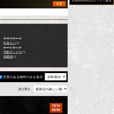
営業時間内は
最短５分
で返信
変更
デザイナーズ
礼金なし
(
4
)
オートロック
宅配ボックス
(
7
)
床暖房
(
2
)
空室のある物件のみを表示
並び替え
NEW
08/06