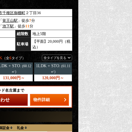
市千種区
御棚町
２丁目36
「
覚王山駅
」徒歩
7
分
「
池下駅
」徒歩
11
分
総階数
地上5階
【平面】20,000円（税
駐車場
込）
K
6
（全
タイプ）
全タイプを見る
LDK + STO.
1LDK + STO.
(60.12
(61.11
㎡)
㎡)
131,000円～
120,000円～
ッド名古屋まで
合わせ
物件詳細
保証金
礼金