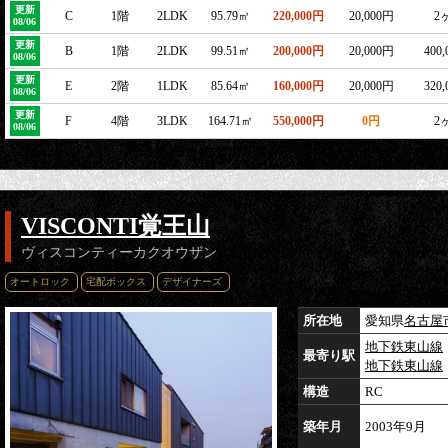
更新
C
1階
2LDK
95.79㎡
220,000円
20,000円
2
08/06
更新
B
1階
2LDK
99.51㎡
200,000円
20,000円
400
08/06
更新
E
2階
1LDK
85.64㎡
160,000円
20,000円
320
08/06
更新
F
4階
3LDK
164.71㎡
550,000円
0円
2
08/06
VISCONTI覚王山
ヴィスコンティーカクオウザン
オートロック
宅配ボックス
デザイナーズ
所在地
愛知県
名古屋
地下鉄東山線
最寄り駅
地下鉄東山線
構造
RC
築年月
2003年9月