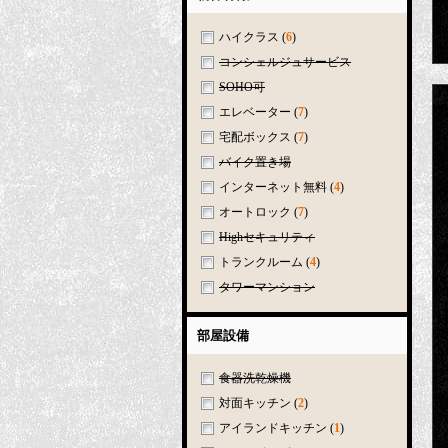
ハイクラス
(
6
)
コンシェルジュサービス
SOHO可
エレベーター
(
7
)
宅配ボックス
(
7
)
バイク置き場
インターネット無料
(
4
)
オートロック
(
7
)
Highセキュリティ
トランクルーム
(
4
)
タワーマンション
部屋設備
食器洗乾燥機
対面キッチン
(
2
)
アイランドキッチン
(
1
)