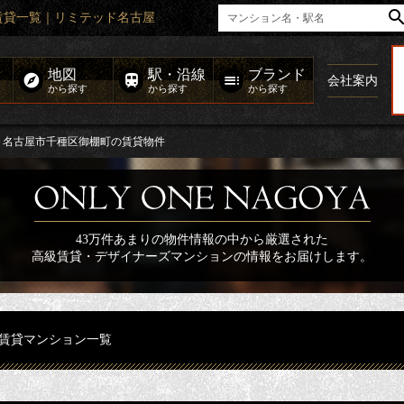
賃貸一覧｜リミテッド名古屋
地図
駅・沿線
ブランド
会社案内
から探す
から探す
から探す
名古屋市千種区御棚町の賃貸物件
43万件あまりの物件情報の中から厳選された
高級賃貸・デザイナーズマンションの情報をお届けします。
賃貸マンション一覧