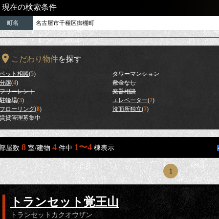
現在の検索条件
町名
名古屋市千種区御棚町
こだわり物件
を探す
ペット相談
(
5
)
タワーマンション
分譲
(
4
)
敷金なし
フリーレント
楽器相談
駐輪場
(
3
)
エレベーター
(
7
)
フローリング
(
8
)
洗面所独立
(
7
)
賃貸管理募集中
8
4
1〜4
部屋数
室/建物
件中
棟表示
1
トランセット覚王山
トランセットカクオウザン