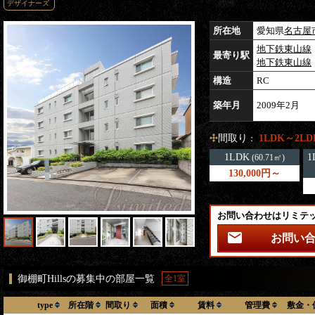
デザイナーズ
所在地
愛知県
名古屋
地下鉄東山線
最寄り駅
地下鉄東山線
構造
RC
築年月
2009年2月
間取り
1LDK～2LD
：
1LDK
1
(60.71㎡)
130,000円～
お問い合わせはリミテ
お問い
御棚町Hillsの募集中の部屋一覧
全1室
type
所在階
間取り
面積
賃料
管理費
敷金・