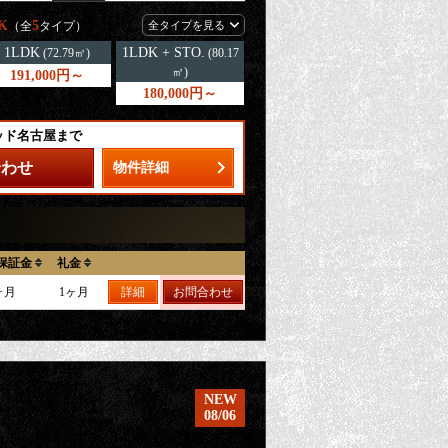
K
5
（全
タイプ）
全タイプを見る
1LDK
1LDK + STO.
(72.79㎡)
(80.17
㎡)
191,000円～
180,000円～
ッド名古屋まで
合わせ
物件詳細
保証金
礼金
ヶ月
1ヶ月
詳細
お問合わせ
NEW
08/06