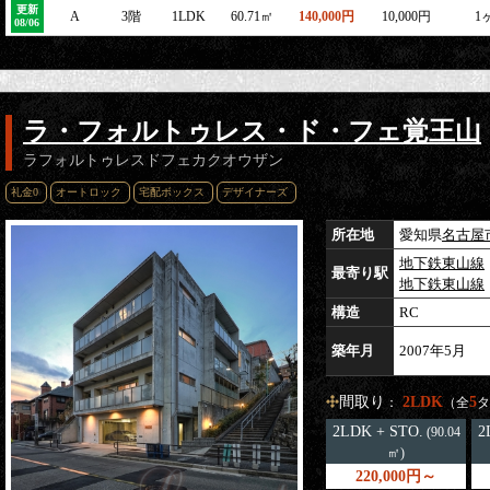
更新
A
3階
1LDK
60.71㎡
140,000円
10,000円
1
08/06
ラ・フォルトゥレス・ド・フェ覚王山
ラフォルトゥレスドフェカクオウザン
礼金0
オートロック
宅配ボックス
デザイナーズ
所在地
愛知県
名古屋
地下鉄東山線
最寄り駅
地下鉄東山線
構造
RC
築年月
2007年5月
間取り
2LDK
5
：
（全
タ
2LDK + STO.
2
(90.04
㎡)
220,000円～