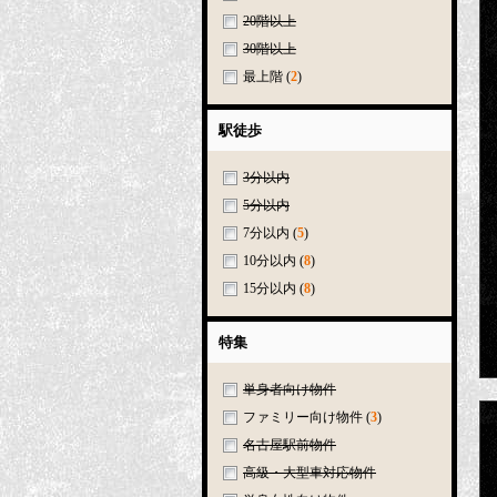
20階以上
30階以上
最上階
(
2
)
駅徒歩
3分以内
5分以内
7分以内
(
5
)
10分以内
(
8
)
15分以内
(
8
)
特集
単身者向け物件
ファミリー向け物件
(
3
)
名古屋駅前物件
高級・大型車対応物件