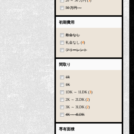
20 ～ 50 万円
(
5
)
50 万円 ～
初期費用
敷金なし
礼金なし
(
4
)
フリーレント
間取り
1R
1K
1DK ～ 1LDK
(
3
)
2K ～ 2LDK
(
2
)
3K ～ 3LDK
(
2
)
4K ～ 4LDK
専有面積