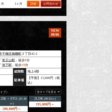
ヶ月
1ヶ月
詳細
お問合わせ
NEW
08/06
市千種区
御棚町
２丁目42-2
「
覚王山駅
」徒歩
9
分
「
池下駅
」徒歩
10
分
総階数
地上4階
【平面】15,000円（税
駐車場
込）
イプ）
全タイプを見る
LDK + STO.
2LDK
(91.46
(90.02㎡)
㎡)
195,000円～
200,000円～