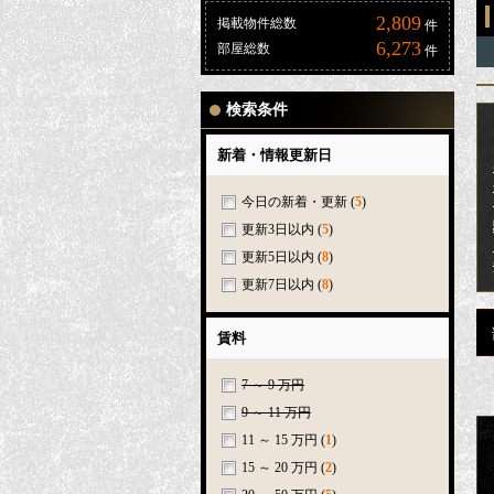
2,809
掲載物件総数
件
6,273
部屋総数
件
検索条件
新着・情報更新日
今日の新着・更新
(
5
)
更新3日以内
(
5
)
更新5日以内
(
8
)
更新7日以内
(
8
)
賃料
7 ～ 9 万円
9 ～ 11 万円
11 ～ 15 万円
(
1
)
15 ～ 20 万円
(
2
)