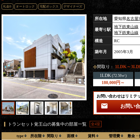
礼金0
オートロック
宅配ボックス
デザイナーズ
所在地
愛知県
名古屋
地下鉄東山線
最寄り駅
地下鉄東山線
構造
RC
築年月
2005年3月
間取り
1LDK～3LD
：
1LDK
(72.59㎡)
180,000円～
お問い合わせはリミテ
お問い
トランセット覚王山の募集中の部屋一覧
全4室
type
所在階
間取り
面積
賃料
管理費
敷金・