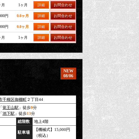
ヶ月
1ヶ月
詳細
お問合わせ
,000円
0.0ヶ月
詳細
お問合わせ
,000円
0.0ヶ月
詳細
お問合わせ
ヶ月
1ヶ月
詳細
お問合わせ
NEW
08/06
市千種区
御棚町
２丁目44
「
覚王山駅
」徒歩
9
分
「
池下駅
」徒歩
13
分
総階数
地上4階
【機械式】15,000円
駐車場
（税込）