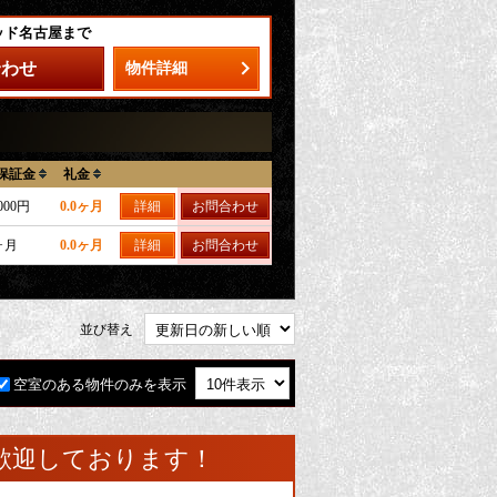
ッド名古屋まで
合わせ
物件詳細
保証金
礼金
,000円
0.0ヶ月
詳細
お問合わせ
ヶ月
0.0ヶ月
詳細
お問合わせ
並び替え
空室のある物件のみを表示
歓迎しております！