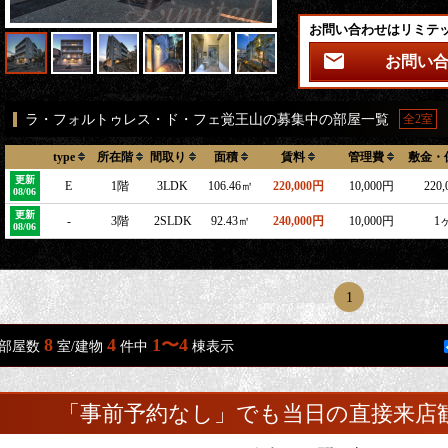
お問い合わせはリミテ
お問い
ラ・フォルトゥレス・ド・フェ覚王山の募集中の部屋一覧
全2室
type
所在階
間取り
面積
賃料
管理費
敷金・
更新
E
1階
3LDK
106.46㎡
220,000円
10,000円
220
08/06
更新
-
3階
2SLDK
92.43㎡
240,000円
10,000円
1
08/06
1
8
4
1〜4
部屋数
室/建物
件中
棟表示
「事前予約なし」でも当日の直接来店