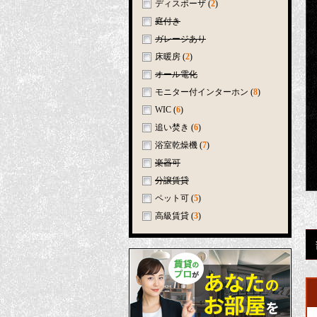
ディスポーザ
(
2
)
庭付き
ガレージあり
床暖房
(
2
)
オール電化
モニター付インターホン
(
8
)
WIC
(
6
)
追い焚き
(
6
)
浴室乾燥機
(
7
)
楽器可
分譲賃貸
ペット可
(
5
)
高級賃貸
(
3
)