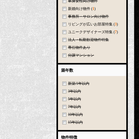
単身女性向け物件
新婚向け物件
(
1
)
事務所・サロン向け物件
リビングが広いお部屋特集
(
3
)
ユニークデザイナーズ特集
(
7
)
法人・転勤歓迎物件特集
専任物件あり
分譲マンション
築年数
新築/1年以内
3年以内
5年以内
7年以内
10年以内
15年以内
物件特徴