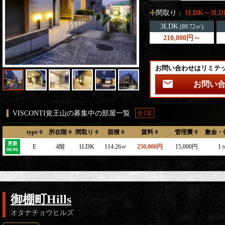
間取り
1LDK～3LD
：
3LDK
(89.72㎡)
210,000円～
お問い合わせはリミテ
お問い
VISCONTI覚王山の募集中の部屋一覧
全1室
type
所在階
間取り
面積
賃料
管理費
敷金・
更新
E
4階
1LDK
114.26㎡
250,000円
15,000円
1
08/06
御棚町Hills
オタナチョウヒルズ