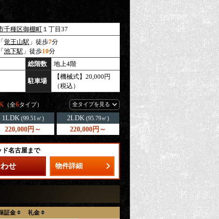
市千種区
御棚町
１丁目37
「
覚王山駅
」徒歩
7
分
「
池下駅
」徒歩
10
分
総階数
地上4階
【機械式】20,000円
駐車場
（税込）
K
6
（全
タイプ）
全タイプを見る
1LDK
2LDK
(99.51㎡)
(95.79㎡)
220,000円～
220,000円～
ッド名古屋まで
合わせ
物件詳細
保証金
礼金