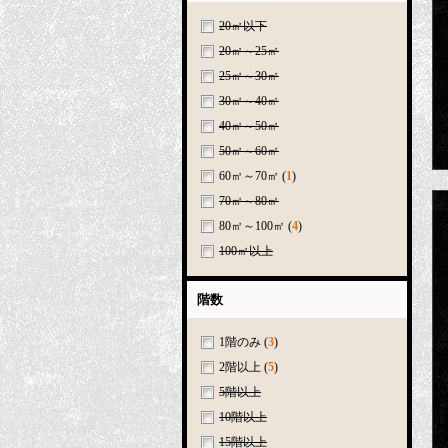
20㎡以下
20㎡～25㎡
25㎡～30㎡
30㎡～40㎡
40㎡～50㎡
50㎡～60㎡
60㎡～70㎡
(
1
)
70㎡～80㎡
80㎡～100㎡
(
4
)
100㎡以上
階数
1階のみ
(
3
)
2階以上
(
5
)
5階以上
10階以上
15階以上