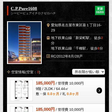
C.P.Pure1608
更新
08/09
シーピーピュアイチロクゼロハチ
愛知県名古屋市東区葵１丁目16-
29
地下鉄東山線「新栄町駅」 徒歩
2
分
地下鉄東山線「千種駅」 徒歩
8
分
RC/2012年8月/28戸
空室情報(空室：
3
)
185,000円
/ 管理費 10,000円
9階 / 2LDK / 64.44㎡
敷・保
0.0ヶ月
/ 礼
0.0ヶ月
185,000円
/ 管理費 10,000円