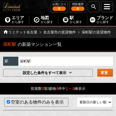
お気に入り
閲覧履歴
0
0
エリア
地図
駅
ブランド
から探す
から探す
から探す
から探す
リミテッド名古屋
名古屋市の賃貸物件
栄町駅の賃貸物件
栄町駅
の新築マンション一覧
駅
栄町駅
設定した条件をすべて表示
変更
9
4
1～4
部屋数
室/建物
件中
棟表示
空室のある物件のみを表示