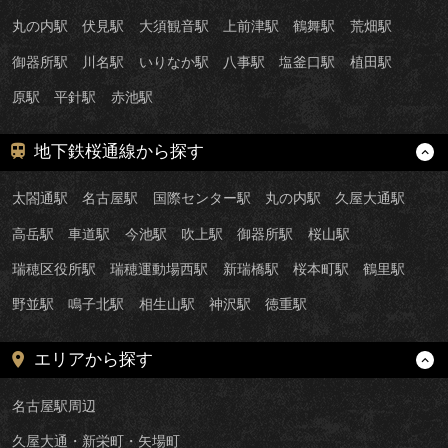
丸の内駅
伏見駅
大須観音駅
上前津駅
鶴舞駅
荒畑駅
御器所駅
川名駅
いりなか駅
八事駅
塩釜口駅
植田駅
原駅
平針駅
赤池駅
地下鉄桜通線から探す
太閤通駅
名古屋駅
国際センター駅
丸の内駅
久屋大通駅
高岳駅
車道駅
今池駅
吹上駅
御器所駅
桜山駅
瑞穂区役所駅
瑞穂運動場西駅
新瑞橋駅
桜本町駅
鶴里駅
野並駅
鳴子北駅
相生山駅
神沢駅
徳重駅
エリアから探す
名古屋駅周辺
久屋大通・新栄町・矢場町