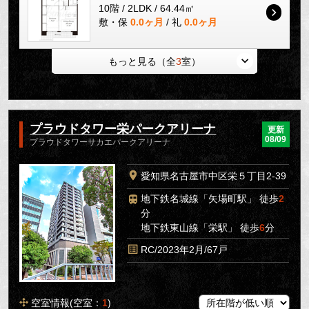
10階 / 2LDK / 64.44㎡
敷・保
0.0ヶ月
/ 礼
0.0ヶ月
もっと見る（全
3
室）
プラウドタワー栄パークアリーナ
更新
08/09
プラウドタワーサカエパークアリーナ
愛知県名古屋市中区栄５丁目2-39
地下鉄名城線「矢場町駅」 徒歩
2
分
地下鉄東山線「栄駅」 徒歩
6
分
RC/2023年2月/67戸
空室情報(空室：
1
)