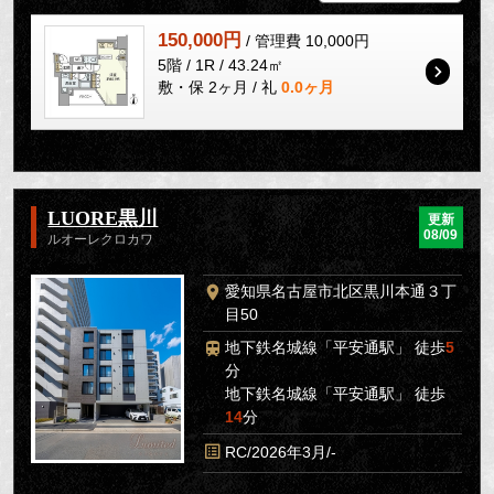
150,000円
/ 管理費 10,000円
5階 / 1R / 43.24㎡
敷・保 2ヶ月 / 礼
0.0ヶ月
LUORE黒川
更新
08/09
ルオーレクロカワ
愛知県名古屋市北区黒川本通３丁
目50
地下鉄名城線「平安通駅」 徒歩
5
分
地下鉄名城線「平安通駅」 徒歩
14
分
RC/2026年3月/-