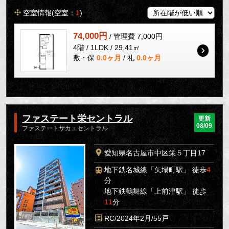
空室情報(空室：
1
)
74,000円
/ 管理費 7,000円
4階 / 1LDK / 29.41㎡
敷・保
0.0ヶ月
/ 礼
0.0ヶ月
ファステート栄セントラル
更新
08/09
ファステートサカエセントラル
愛知県名古屋市中区栄５丁目17
地下鉄名城線「矢場町駅」 徒歩
4
分
地下鉄鶴舞線「上前津駅」 徒歩
11
分
RC/2024年2月/55戸