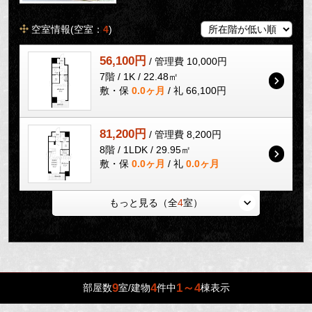
空室情報(空室：
4
)
56,100円
/ 管理費 10,000円
7階 / 1K / 22.48㎡
敷・保
0.0ヶ月
/ 礼 66,100円
81,200円
/ 管理費 8,200円
8階 / 1LDK / 29.95㎡
敷・保
0.0ヶ月
/ 礼
0.0ヶ月
もっと見る（全
4
室）
9
4
1～4
部屋数
室/建物
件中
棟表示