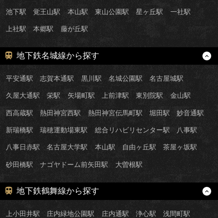
池下駅
覚王山駅
本山駅
東山公園駅
星ヶ丘駅
一社駅
上社駅
本郷駅
藤が丘駅
地下鉄名城線から探す
平安通駅
志賀本通駅
黒川駅
名城公園駅
名古屋城駅
久屋大通駅
栄駅
矢場町駅
上前津駅
東別院駅
金山駅
西高蔵駅
熱田神宮西駅
熱田神宮伝馬町駅
堀田駅
妙音通駅
新瑞橋駅
瑞穂運動場東駅
総合リハビリセンター駅
八事駅
八事日赤駅
名古屋大学駅
本山駅
自由ヶ丘駅
茶屋ヶ坂駅
砂田橋駅
ナゴヤドーム前矢田駅
大曽根駅
地下鉄鶴舞線から探す
上小田井駅
庄内緑地公園駅
庄内通駅
浄心駅
浅間町駅