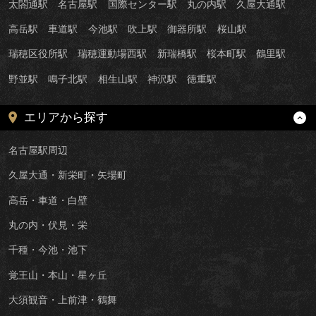
太閤通駅
名古屋駅
国際センター駅
丸の内駅
久屋大通駅
高岳駅
車道駅
今池駅
吹上駅
御器所駅
桜山駅
瑞穂区役所駅
瑞穂運動場西駅
新瑞橋駅
桜本町駅
鶴里駅
野並駅
鳴子北駅
相生山駅
神沢駅
徳重駅
エリアから探す
名古屋駅周辺
久屋大通・新栄町・矢場町
高岳・車道・白壁
丸の内・伏見・栄
千種・今池・池下
覚王山・本山・星ヶ丘
大須観音・上前津・鶴舞