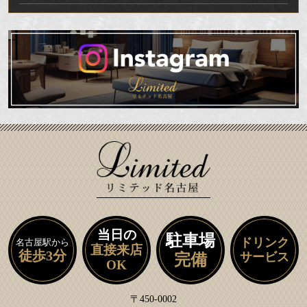
当日の
駐車場
ドリンク
名古屋駅から
直接来店
徒歩3分
サービス
完備
OK
〒450-0002