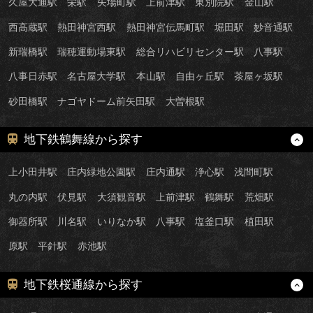
久屋大通駅
栄駅
矢場町駅
上前津駅
東別院駅
金山駅
西高蔵駅
熱田神宮西駅
熱田神宮伝馬町駅
堀田駅
妙音通駅
新瑞橋駅
瑞穂運動場東駅
総合リハビリセンター駅
八事駅
八事日赤駅
名古屋大学駅
本山駅
自由ヶ丘駅
茶屋ヶ坂駅
砂田橋駅
ナゴヤドーム前矢田駅
大曽根駅
地下鉄鶴舞線から探す
上小田井駅
庄内緑地公園駅
庄内通駅
浄心駅
浅間町駅
丸の内駅
伏見駅
大須観音駅
上前津駅
鶴舞駅
荒畑駅
御器所駅
川名駅
いりなか駅
八事駅
塩釜口駅
植田駅
原駅
平針駅
赤池駅
地下鉄桜通線から探す