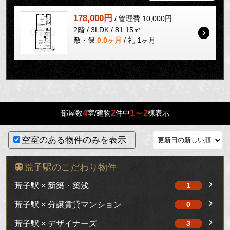
178,000円
/ 管理費 10,000円
2階 / 3LDK / 81.15㎡
敷・保
0.0ヶ月
/ 礼 1ヶ月
4
2
1～2
部屋数
室/建物
件中
棟表示
空室のある物件のみを表示
荒子駅のこだわり物件
荒子駅 × 新築・築浅
1
荒子駅 × 分譲賃貸マンション
0
荒子駅 × デザイナーズ
3