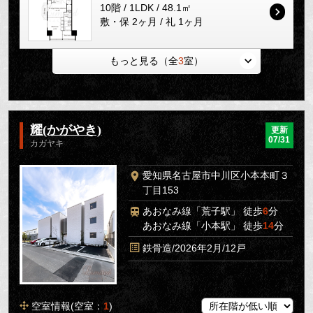
10階 / 1LDK / 48.1㎡
敷・保 2ヶ月 / 礼 1ヶ月
もっと見る（全
3
室）
耀(かがやき)
更新
07/31
カガヤキ
愛知県名古屋市中川区小本本町３
丁目153
あおなみ線「荒子駅」 徒歩
6
分
あおなみ線「小本駅」 徒歩
14
分
鉄骨造/2026年2月/12戸
空室情報(空室：
1
)