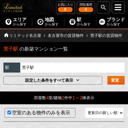
お気に入り
閲覧履歴
0
0
エリア
地図
駅
ブランド
から探す
から探す
から探す
から探す
リミテッド名古屋
名古屋市の賃貸物件
荒子駅の賃貸物件
荒子駅
の新築マンション一覧
駅
荒子駅
設定した条件をすべて表示
変更
4
2
1～2
部屋数
室/建物
件中
棟表示
空室のある物件のみを表示