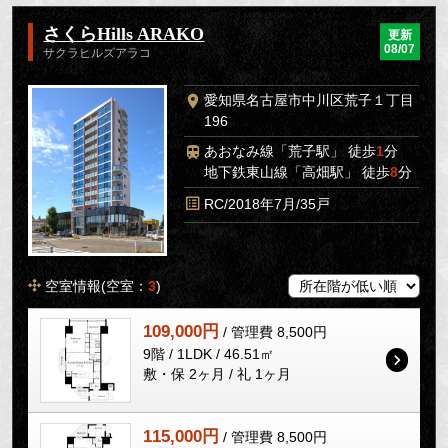
さくらHills ARAKO
更新
08/07
サクラヒルズアラコ
愛知県名古屋市中川区荒子１丁目
196
あおなみ線「荒子駅」 徒歩
1
分
地下鉄東山線「高畑駅」 徒歩
8
分
RC/2018年7月/35戸
空室情報(空室：
3
)
109,000円
/ 管理費 8,500円
9階 / 1LDK / 46.51㎡
敷・保 2ヶ月 / 礼 1ヶ月
115,000円
/ 管理費 8,500円