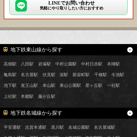
LINEでお問い合わせ
気軽にやり取りしたい方におすすめ
地下鉄東山線から探す
高畑駅
八田駅
岩塚駅
中村公園駅
中村日赤駅
本陣駅
亀島駅
名古屋駅
伏見駅
栄駅
新栄町駅
千種駅
今池駅
池下駅
覚王山駅
本山駅
東山公園駅
星ヶ丘駅
一社駅
上社駅
本郷駅
藤が丘駅
地下鉄名城線から探す
平安通駅
志賀本通駅
黒川駅
名城公園駅
名古屋城駅