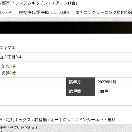
(都市) / システムキッチン / エアコン(1台)
000円 、 鍵交換代/退去時：33,000円 、 エアコンクリーニング費用/退去
エキマエ
山
３丁目9-4
 徒歩
4
分
 徒歩
7
分
築年月
2022年1月
総戸数
108戸
 / 宅配ボックス / 駐輪場 / オートロック / インターネット無料
優先させていただきます。