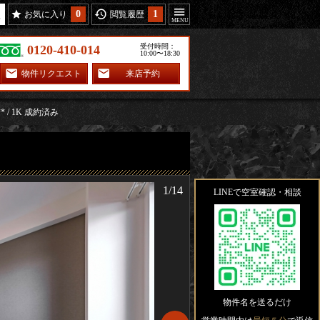
0
1
お気に入り
閲覧履歴
受付時間：
0120-410-014
10:00〜18:30
物件リクエスト
来店予約
** / 1K 成約済み
1/14
LINEで空室確認・相談
物件名を送るだけ