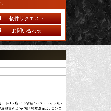
ら
物件リクエスト
お問い合わせ
(1ヶ所) / 下駄箱 / バス・トイレ別 /
 洗濯機置き場(室内) / 独立洗面台 / コンロ