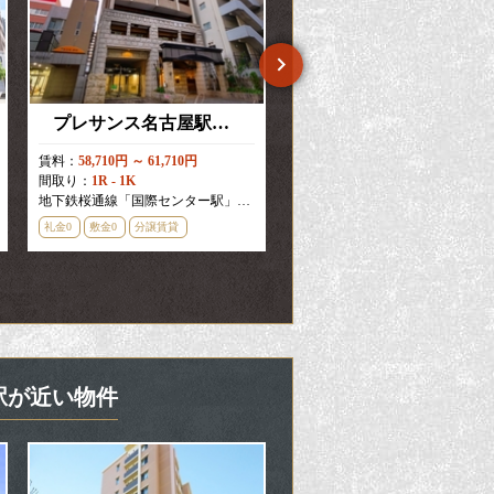
プレサンス名古屋駅前ヴェルロード
プレサンスTHE新栄
賃料：
58,710円 ～ 61,710円
賃料：
57,450円 ～ 158,850円
間取り：
1R - 1K
間取り：
1K - 2LDK
地下鉄桜通線「国際センター駅」徒歩
1
分
地下鉄東山線「新栄町駅」徒歩
3
礼金0
敷金0
分譲賃貸
礼金0
敷金0
新築・築浅
り駅が近い物件