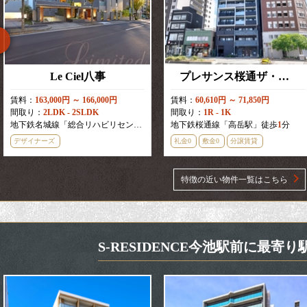
Le Ciel八事
プレサンス桜通ザ・タイムズ
賃料：
163,000円 ～ 166,000円
賃料：
60,610円 ～ 71,850円
間取り：
2LDK - 2SLDK
間取り：
1R - 1K
地下鉄名城線「総合リハビリセンター駅」徒歩
地下鉄桜通線「高岳駅」徒歩
5
分
1
分
デザイナーズ
礼金0
敷金0
分譲賃貸
特徴の近い物件一覧はこちら
S-RESIDENCE今池駅前に最寄