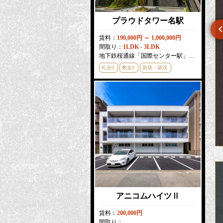
プラウドタワー名駅
賃料：
190,000円 ～ 1,000,000円
間取り：
1LDK - 3LDK
パルティール吹上アネックス
プレサンスグラン栄THE TOWER
地下鉄桜通線「国際センター駅」徒歩
3
分
礼金0
敷金0
新築・築浅
賃料：
56,000円 ～ 58,000円
賃料：
127,360円 ～ 203,060円
間取り：
1R
間取り：
2LDK
地下鉄桜通線「吹上駅」徒歩
3
分
地下鉄東山線「栄駅」徒歩
5
分
敷金0
分譲賃貸
敷金0
新築・築浅
分譲賃貸
アニコムハイツⅡ
賃料：
200,000円
間取り：