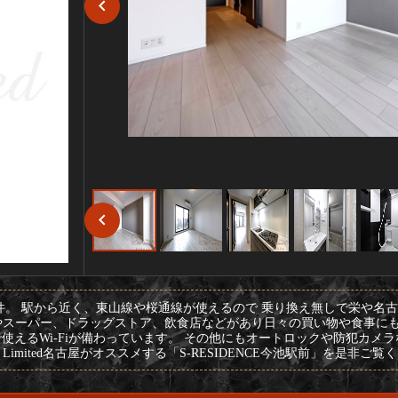
件。 駅から近く、東山線や桜通線が使えるので 乗り換え無しで栄や名
やスーパー、ドラッグストア、飲食店などがあり日々の買い物や食事にも
使えるWi-Fiが備わっています。 その他にもオートロックや防犯カメ
imited名古屋がオススメする「S-RESIDENCE今池駅前」を是非ご覧