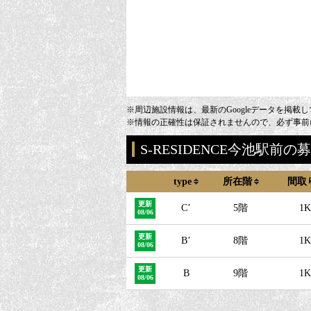
※周辺施設情報は、最新のGoogleデータを掲載
※情報の正確性は保証されませんので、必ず事前
S-RESIDENCE今池駅前
type
所在階
間取
更新
C’
5階
1K
08/06
更新
B’
8階
1K
08/06
更新
B
9階
1K
08/06