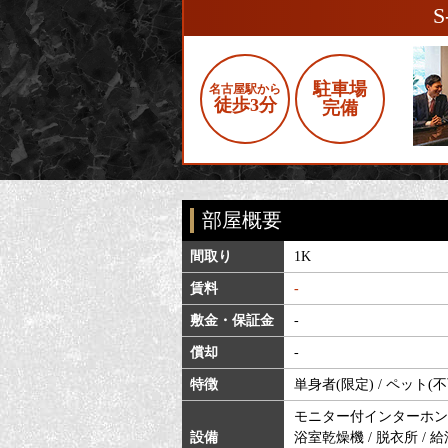
駐車場
名古屋駅から
徒歩3分
完備
部屋概要
間取り
1K
賃料
-
敷金・保証金
-
償却
-
特徴
単身者(限定) / ペット(不
モニター付インターホン /
設備
浴室乾燥機 / 脱衣所 / 給