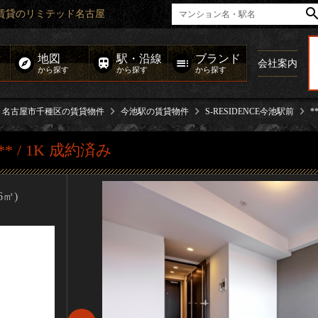
｜高級賃貸のリミテッド名古屋
地図
駅・沿線
ブランド
会社案内
から探す
から探す
から探す
名古屋市千種区の賃貸物件
今池駅の賃貸物件
S-RESIDENCE今池駅前
*
** / 1K 成約済み
76㎡)