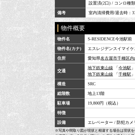
設置済(2口) / コンロ種類
備考
室内清掃費用/退去時：33,
物件概要
物件名
S-RESIDENCE今池駅前
物件名(カナ)
エスレジデンスイマイケ
住所
愛知県
名古屋市千種区
内
地下鉄東山線
「
今池駅
」
交通
地下鉄東山線
「
千種駅
」
構造
SRC
総階数
地上13階
駐車場
19,800円（税込）
特徴
設備
エレベーター / 防犯カメラ
※写真や間取り図が現状と相違する場合は現状を