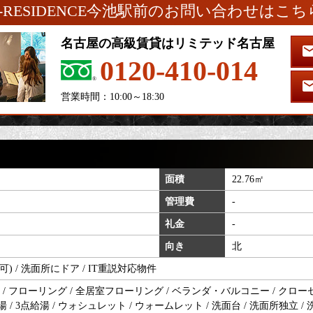
S-RESIDENCE今池駅前のお問い合わせはこち
名古屋の高級賃貸はリミテッド名古屋
0120-410-014
営業時間：10:00～18:30
面積
22.76㎡
管理費
-
礼金
-
向き
北
可) / 洗面所にドア / IT重説対応物件
 フローリング / 全居室フローリング / ベランダ・バルコニー / クローゼット
湯 / 3点給湯 / ウォシュレット / ウォームレット / 洗面台 / 洗面所独立 /