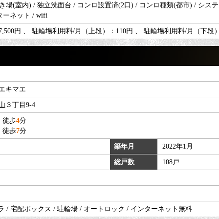
(室内) / 独立洗面台 / コンロ設置済(2口) / コンロ種類(都市) / システムキッチ
ーネット / wifi
,500円 、 駐輪場利用料/月（上段）：110円 、 駐輪場利用料/月（下段）
エキマエ
山
３丁目9-4
 徒歩
4
分
 徒歩
7
分
築年月
2022年1月
総戸数
108戸
 / 宅配ボックス / 駐輪場 / オートロック / インターネット無料