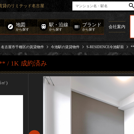
｜高級賃貸のリミテッド名古屋
地図
駅・沿線
ブランド
会社案内
から探す
から探す
から探す
名古屋市千種区の賃貸物件
今池駅の賃貸物件
S-RESIDENCE今池駅前
*
** / 1K 成約済み
76㎡)