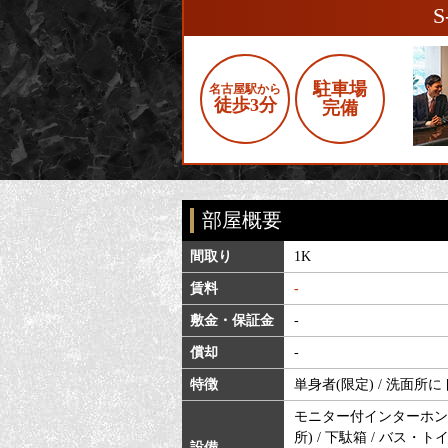
駐車場
名古屋駅から
徒歩3分
完備
部屋概要
間取り
1K
賃料
-
敷金・保証金
-
償却
-
特徴
単身者(限定) / 洗面所に
モニター付インターホン /
所) / 下駄箱 / バス・ト
設備