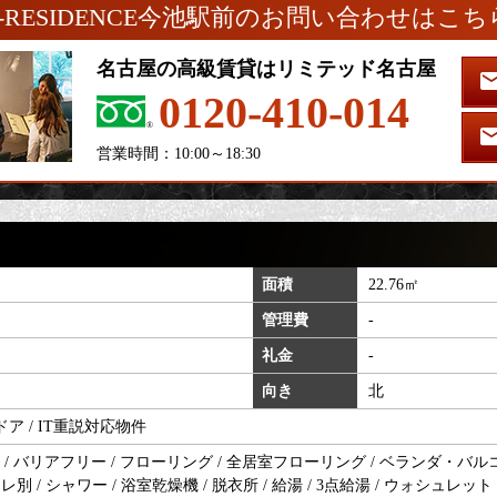
S-RESIDENCE今池駅前のお問い合わせはこち
名古屋の高級賃貸はリミテッド名古屋
0120-410-014
営業時間：10:00～18:30
面積
22.76㎡
管理費
-
礼金
-
向き
北
ドア / IT重説対応物件
 バリアフリー / フローリング / 全居室フローリング / ベランダ・バルコ
イレ別 / シャワー / 浴室乾燥機 / 脱衣所 / 給湯 / 3点給湯 / ウォシュレッ