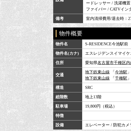
ードレッサー / 洗濯機置き場
ファイバー / CATVインタ
備考
室内清掃費用/退去時：27
物件概要
物件名
S-RESIDENCE今池駅前
物件名(カナ)
エスレジデンスイマイケ
住所
愛知県
名古屋市千種区
内
地下鉄東山線
「
今池駅
」
交通
地下鉄東山線
「
千種駅
」
構造
SRC
総階数
地上13階
駐車場
19,800円（税込）
特徴
設備
エレベーター / 防犯カメラ