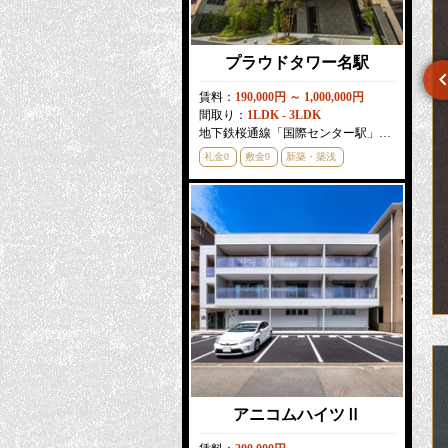
プラウドタワー名駅
賃料：
190,000円 ～ 1,000,000円
間取り：
1LDK - 3LDK
パルティール吹上アネックス
プレサンスグラン栄THE TOWER
地下鉄桜通線「国際センター駅」徒歩
3
分
礼金0
敷金0
新築・築浅
賃料：
56,000円 ～ 58,000円
賃料：
127,360円 ～ 203,060円
間取り：
1R
間取り：
2LDK
地下鉄桜通線「吹上駅」徒歩
3
分
地下鉄東山線「栄駅」徒歩
5
分
敷金0
分譲賃貸
敷金0
新築・築浅
分譲賃貸
アニコムハイツⅡ