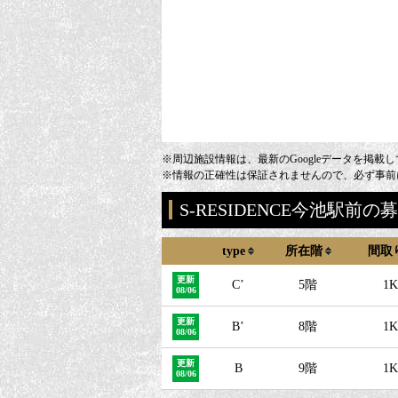
※周辺施設情報は、最新のGoogleデータを掲載
※情報の正確性は保証されませんので、必ず事前
S-RESIDENCE今池駅前
type
所在階
間取
更新
C’
5階
1K
08/06
更新
B’
8階
1K
08/06
更新
B
9階
1K
08/06