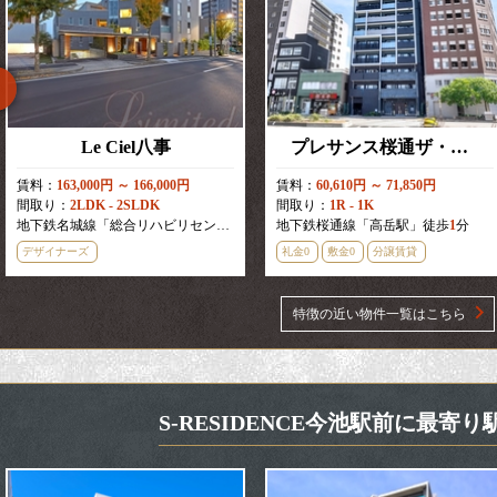
Le Ciel八事
プレサンス桜通ザ・タイムズ
賃料：
163,000円 ～ 166,000円
賃料：
60,610円 ～ 71,850円
間取り：
2LDK - 2SLDK
間取り：
1R - 1K
地下鉄名城線「総合リハビリセンター駅」徒歩
地下鉄桜通線「高岳駅」徒歩
5
分
1
分
デザイナーズ
礼金0
敷金0
分譲賃貸
特徴の近い物件一覧はこちら
S-RESIDENCE今池駅前に最寄