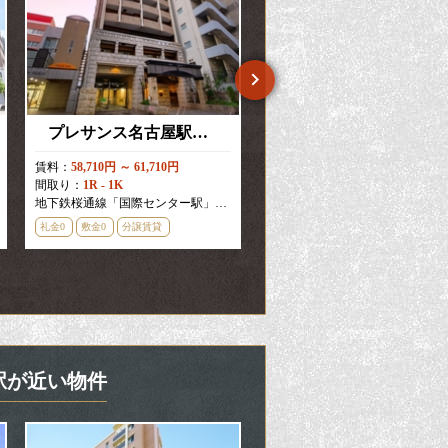
プレサンス名古屋駅前ヴェルロード
プレサンスTHE新栄
賃料：
58,710円 ～ 61,710円
賃料：
57,450円 ～ 158,850円
間取り：
1R - 1K
間取り：
1K - 2LDK
地下鉄桜通線「国際センター駅」徒歩
1
分
地下鉄東山線「新栄町駅」徒歩
3
礼金0
敷金0
分譲賃貸
礼金0
敷金0
新築・築浅
り駅が近い物件