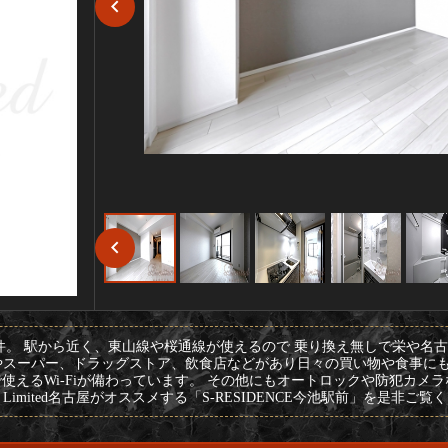
件。 駅から近く、東山線や桜通線が使えるので 乗り換え無しで栄や名
やスーパー、ドラッグストア、飲食店などがあり日々の買い物や食事にも
使えるWi-Fiが備わっています。 その他にもオートロックや防犯カメ
imited名古屋がオススメする「S-RESIDENCE今池駅前」を是非ご覧