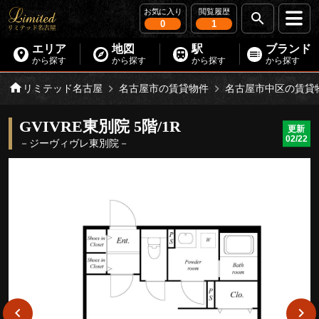
お気に入り
閲覧履歴
0
1
エリア
地図
駅
ブランド
から探す
から探す
から探す
から探す
リミテッド名古屋
名古屋市の賃貸物件
名古屋市中区の賃貸
GVIVRE東別院 5階/1R
更新
02/22
－ジーヴィヴレ東別院－