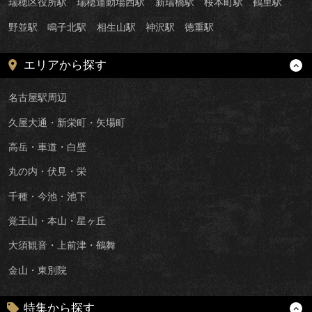
瑞穂区役所駅
瑞穂運動場西駅
新瑞橋駅
桜本町駅
鶴里駅
野並駅
鳴子北駅
相生山駅
神沢駅
徳重駅
エリアから探す
名古屋駅周辺
久屋大通・新栄町・矢場町
高岳・車道・白壁
丸の内・伏見・栄
千種・今池・池下
覚王山・本山・星ヶ丘
大須観音・上前津・鶴舞
金山・東別院
特集から探す