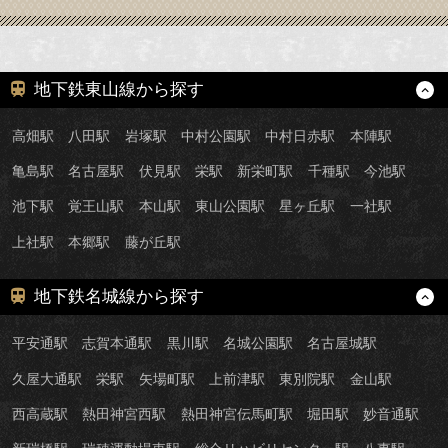
地下鉄東山線から探す
高畑駅
八田駅
岩塚駅
中村公園駅
中村日赤駅
本陣駅
亀島駅
名古屋駅
伏見駅
栄駅
新栄町駅
千種駅
今池駅
池下駅
覚王山駅
本山駅
東山公園駅
星ヶ丘駅
一社駅
上社駅
本郷駅
藤が丘駅
地下鉄名城線から探す
平安通駅
志賀本通駅
黒川駅
名城公園駅
名古屋城駅
久屋大通駅
栄駅
矢場町駅
上前津駅
東別院駅
金山駅
西高蔵駅
熱田神宮西駅
熱田神宮伝馬町駅
堀田駅
妙音通駅