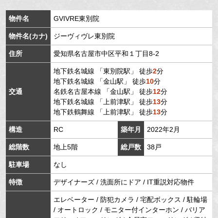
物件名
GVIVRE東別院
物件名(カナ)
ジーヴィヴレ東別院
住所
愛知県
名古屋市中区
平和
１丁目8-2
地下鉄名城線
「
東別院駅
」 徒歩
2
分
地下鉄名城線
「
金山駅
」 徒歩
10
分
交通
名鉄名古屋本線
「
金山駅
」 徒歩
12
分
地下鉄名城線
「
上前津駅
」 徒歩
13
分
地下鉄鶴舞線
「
上前津駅
」 徒歩
13
分
構造
RC
築年月
2022年2月
総階数
地上5階
総戸数
38戸
駐車場
なし
特徴
デザイナーズ / 洗面所にドア / IT重説対応物件
エレベーター / 防犯カメラ / 宅配ボックス / 駐輪場
/ オートロック / モニター付インターホン / バリア