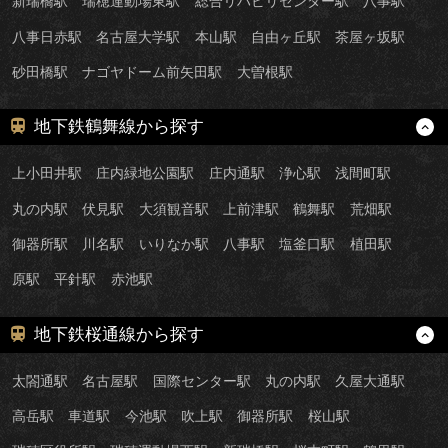
新瑞橋駅
瑞穂運動場東駅
総合リハビリセンター駅
八事駅
八事日赤駅
名古屋大学駅
本山駅
自由ヶ丘駅
茶屋ヶ坂駅
砂田橋駅
ナゴヤドーム前矢田駅
大曽根駅
地下鉄鶴舞線から探す
上小田井駅
庄内緑地公園駅
庄内通駅
浄心駅
浅間町駅
丸の内駅
伏見駅
大須観音駅
上前津駅
鶴舞駅
荒畑駅
御器所駅
川名駅
いりなか駅
八事駅
塩釜口駅
植田駅
原駅
平針駅
赤池駅
地下鉄桜通線から探す
太閤通駅
名古屋駅
国際センター駅
丸の内駅
久屋大通駅
高岳駅
車道駅
今池駅
吹上駅
御器所駅
桜山駅