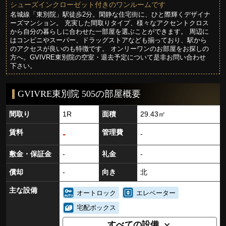
シューズインクローゼット付きのワンルームです
名城線「東別院」駅徒歩2分。閑静な住宅街に、ひと際輝くデザイナ
ーズマンション。 充実した間取りタイプ、様々なアクセントクロス
から自分の暮らしに合わせた一部屋を選ぶことができます。 周辺に
はコンビニやスーパー、ドラッグストアなども揃っており、駅から
のアクセスが良いのも特徴です。 オンリーワンのお部屋をお探しの
方へ。GVIVRE東別院の空室・退去予定について是非お問い合わせ
下さい。
GVIVRE東別院 505の部屋概要
間取り
1R
面積
29.43㎡
賃料
管理費
-
-
敷金・保証金
-
礼金
-
償却
-
向き
北
主な設備
オートロック
エレベーター
宅配ボックス
すべての設備