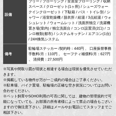
フリー / フローリング / 全居室フローリング / 収納
スペース / クローゼット(1ヶ所) / シューズウォー
クインクローゼット / 下駄箱 / バス・トイレ別 / シ
設備
ャワー / 浴室乾燥機 / 脱衣所 / 給湯 / 3点給湯 / ウォ
シュレット / ウォームレット / 洗面所独立 / 洗濯機
置き場(室内) / 独立洗面台 / コンロ設置済(2口) / コ
ンロ種類(都市) / システムキッチン / エアコン(1台)
/ 24H換気システム
駐輪場ステッカー /契約時：440円 、 口座振替事務
備考
手数料/月：110円 、 セーフティ補償料/月：627円
、 清掃費：27,500円
※写真や間取り図が現状と相違する場合は現状を優先させていただ
きます。
※掲載している物件が万が一ご成約の場合はご了承ください。
※駐車場、バイク置場、駐輪場の正確な空き状況についてはお問い
合わせください。
※ペット飼育やSOHO利用の可否に関しては、建物の管理規約で可
能になっていても、お部屋の所有者様によって禁止の場合もござい
ますので御注意下さい。詳細はメールやお電話にてスタッフまでご
相談下さい。