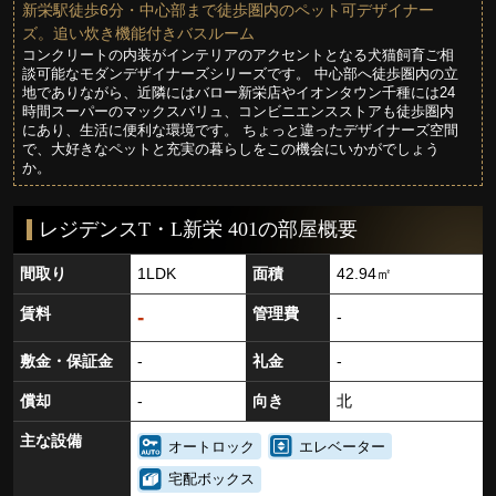
新栄駅徒歩6分・中心部まで徒歩圏内のペット可デザイナー
ズ。追い炊き機能付きバスルーム
コンクリートの内装がインテリアのアクセントとなる犬猫飼育ご相
談可能なモダンデザイナーズシリーズです。 中心部へ徒歩圏内の立
地でありながら、近隣にはバロー新栄店やイオンタウン千種には24
時間スーパーのマックスバリュ、コンビニエンスストアも徒歩圏内
にあり、生活に便利な環境です。 ちょっと違ったデザイナーズ空間
で、大好きなペットと充実の暮らしをこの機会にいかがでしょう
か。
レジデンスT・L新栄 401の部屋概要
間取り
1LDK
面積
42.94㎡
賃料
管理費
-
-
敷金・保証金
-
礼金
-
償却
-
向き
北
主な設備
オートロック
エレベーター
宅配ボックス