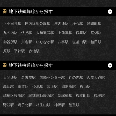
地下鉄鶴舞線から探す
上小田井駅
庄内緑地公園駅
庄内通駅
浄心駅
浅間町駅
丸の内駅
伏見駅
大須観音駅
上前津駅
鶴舞駅
荒畑駅
御器所駅
川名駅
いりなか駅
八事駅
塩釜口駅
植田駅
原駅
平針駅
赤池駅
地下鉄桜通線から探す
太閤通駅
名古屋駅
国際センター駅
丸の内駅
久屋大通駅
高岳駅
車道駅
今池駅
吹上駅
御器所駅
桜山駅
瑞穂区役所駅
瑞穂運動場西駅
新瑞橋駅
桜本町駅
鶴里駅
野並駅
鳴子北駅
相生山駅
神沢駅
徳重駅