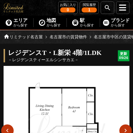
お気に入り
閲覧履歴
0
1
エリア
地図
駅
ブランド
から探す
から探す
から探す
から探す
リミテッド名古屋
名古屋市の賃貸物件
名古屋市中区の賃貸
レジデンスT・L新栄 4階/1LDK
更新
09/26
－レジデンスティーエルシンサカエ－