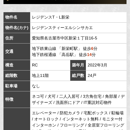
物件名
レジデンスT・L新栄
物件名(カナ)
レジデンスティーエルシンサカエ
住所
愛知県
名古屋市中区
新栄
１丁目16-5
地下鉄東山線
「
新栄町駅
」 徒歩
6
分
交通
地下鉄桜通線
「
高岳駅
」 徒歩
14
分
構造
RC
築年月
2022年3月
総階数
地上11階
総戸数
24戸
駐車場
なし
ネコ可 / 犬可 / 二人入居可 / 3方角住宅 / 角部屋 / デ
特徴
ザイナーズ / 洗面所にドア / IT重説対応物件
エレベーター / 防犯カメラ / 宅配ボックス / 駐輪場
/ オートロック / インターネット無料 / モニター付
インターホン / フローリング / 全居室フローリング