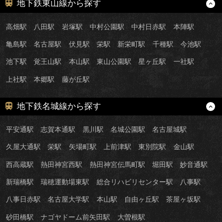
地下鉄東山線から探す
高畑駅
八田駅
岩塚駅
中村公園駅
中村日赤駅
本陣駅
亀島駅
名古屋駅
伏見駅
栄駅
新栄町駅
千種駅
今池駅
池下駅
覚王山駅
本山駅
東山公園駅
星ヶ丘駅
一社駅
上社駅
本郷駅
藤が丘駅
地下鉄名城線から探す
平安通駅
志賀本通駅
黒川駅
名城公園駅
名古屋城駅
久屋大通駅
栄駅
矢場町駅
上前津駅
東別院駅
金山駅
西高蔵駅
熱田神宮西駅
熱田神宮伝馬町駅
堀田駅
妙音通駅
新瑞橋駅
瑞穂運動場東駅
総合リハビリセンター駅
八事駅
八事日赤駅
名古屋大学駅
本山駅
自由ヶ丘駅
茶屋ヶ坂駅
砂田橋駅
ナゴヤドーム前矢田駅
大曽根駅