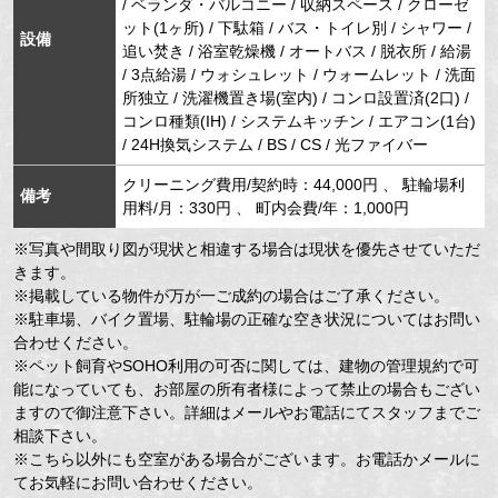
/ ベランダ・バルコニー / 収納スペース / クローゼ
ット(1ヶ所) / 下駄箱 / バス・トイレ別 / シャワー /
設備
追い焚き / 浴室乾燥機 / オートバス / 脱衣所 / 給湯
/ 3点給湯 / ウォシュレット / ウォームレット / 洗面
所独立 / 洗濯機置き場(室内) / コンロ設置済(2口) /
コンロ種類(IH) / システムキッチン / エアコン(1台)
/ 24H換気システム / BS / CS / 光ファイバー
クリーニング費用/契約時：44,000円 、 駐輪場利
備考
用料/月：330円 、 町内会費/年：1,000円
※写真や間取り図が現状と相違する場合は現状を優先させていただ
きます。
※掲載している物件が万が一ご成約の場合はご了承ください。
※駐車場、バイク置場、駐輪場の正確な空き状況についてはお問い
合わせください。
※ペット飼育やSOHO利用の可否に関しては、建物の管理規約で可
能になっていても、お部屋の所有者様によって禁止の場合もござい
ますので御注意下さい。詳細はメールやお電話にてスタッフまでご
相談下さい。
※こちら以外にも空室がある場合がございます。お電話かメールに
てお気軽にお問い合わせください。