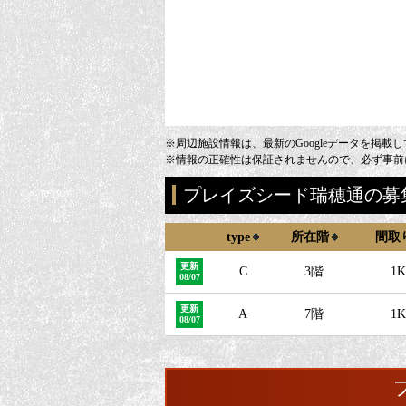
※周辺施設情報は、最新のGoogleデータを掲載
※情報の正確性は保証されませんので、必ず事前
プレイズシード瑞穂通の募
type
所在階
間取
更新
C
3階
1K
08/07
更新
A
7階
1K
08/07