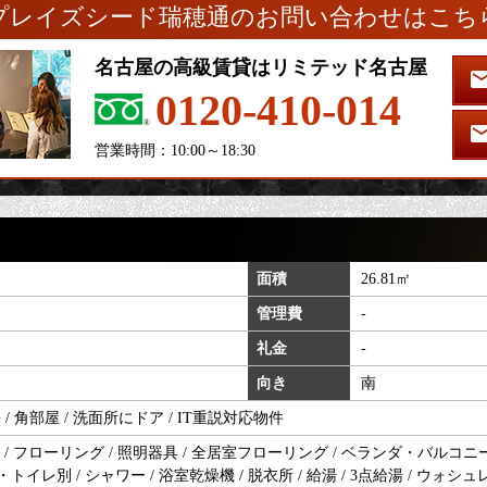
プレイズシード瑞穂通のお問い合わせはこち
名古屋の高級賃貸はリミテッド名古屋
0120-410-014
営業時間：10:00～18:30
面積
26.81㎡
管理費
-
礼金
-
向き
南
 / 角部屋 / 洗面所にドア / IT重説対応物件
 フローリング / 照明器具 / 全居室フローリング / ベランダ・バルコニー /
・トイレ別 / シャワー / 浴室乾燥機 / 脱衣所 / 給湯 / 3点給湯 / ウォシ