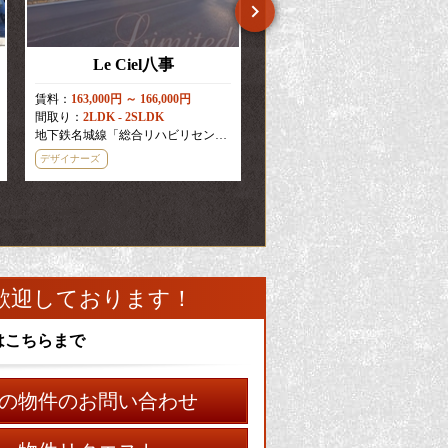
Le Ciel八事
プレサンス桜通ザ・タイムズ
賃料：
163,000円 ～ 166,000円
賃料：
60,610円 ～ 71,850円
間取り：
2LDK - 2SLDK
間取り：
1R - 1K
地下鉄名城線「総合リハビリセンター駅」徒歩
地下鉄桜通線「高岳駅」徒歩
5
分
1
分
デザイナーズ
礼金0
敷金0
分譲賃貸
歓迎しております！
はこちらまで
の物件のお問い合わせ