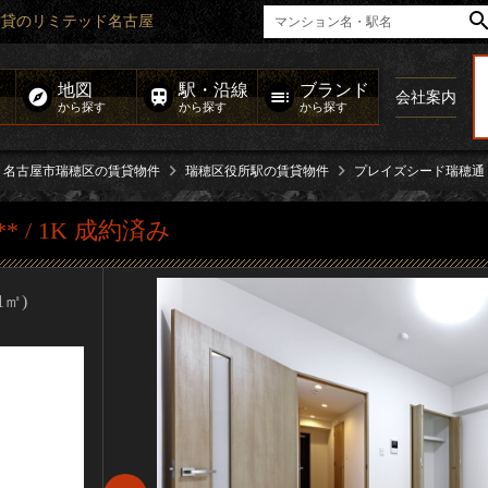
級賃貸のリミテッド名古屋
地図
駅・沿線
ブランド
会社案内
から探す
から探す
から探す
名古屋市瑞穂区の賃貸物件
瑞穂区役所駅の賃貸物件
プレイズシード瑞穂通
** / 1K 成約済み
81㎡)