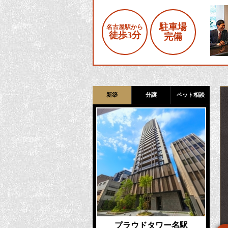
駐車場
名古屋駅から
徒歩3分
完備
新築
分譲
ペット相談
プラウドタワー名駅