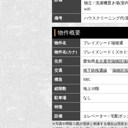
独立 / 洗濯機置き場(室内)
wifi
備考
ハウスクリーニング代/退去
物件概要
物件名
プレイズシード瑞穂通
物件名(カナ)
プレイズシードミズホド
住所
愛知県
名古屋市瑞穂区
瑞
交通
地下鉄桜通線
「
瑞穂区
構造
SRC
総階数
地上10階
駐車場
なし
特徴
設備
エレベーター / 宅配ボッ
※写真や間取り図が現状と相違する場合は現状を