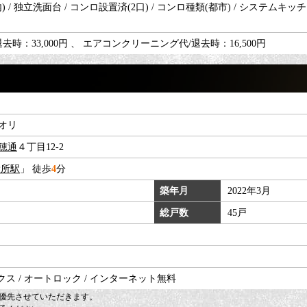
 / 独立洗面台 / コンロ設置済(2口) / コンロ種類(都市) / システムキッチン 
時：33,000円 、 エアコンクリーニング代/退去時：16,500円
オリ
穂通
４丁目12-2
役所駅
」 徒歩
4
分
築年月
2022年3月
総戸数
45戸
クス / オートロック / インターネット無料
優先させていただきます。