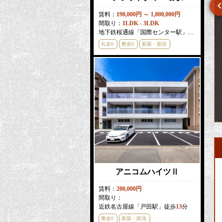
賃料：
190,000円 ～ 1,000,000円
間取り：
1LDK - 3LDK
プレサンス名古屋駅前ヴェルロード
プレサンス久屋大通公園サウス
地下鉄桜通線「国際センター駅」徒歩
3
分
礼金0
敷金0
新築・築浅
賃料：
58,710円 ～ 61,710円
賃料：
58,000円 ～ 61,000円
間取り：
1R - 1K
間取り：
1K
地下鉄桜通線「国際センター駅」徒歩
1
分
地下鉄名城線「上前津駅」徒歩
5
分
礼金0
敷金0
分譲賃貸
礼金0
敷金0
分譲賃貸
アニコムハイツⅡ
賃料：
200,000円
間取り：
近鉄名古屋線「戸田駅」徒歩
13
分
敷金0
新築・築浅