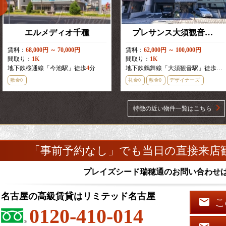
エルメディオ千種
プレサンス大須観音駅前
賃料：
68,000円 ～ 70,000円
賃料：
62,000円 ～ 100,000円
間取り：
1K
間取り：
1K
地下鉄桜通線「今池駅」徒歩
4
分
地下鉄鶴舞線「大須観音駅」徒歩
2
分
敷金0
礼金0
敷金0
デザイナーズ
特徴の近い物件一覧はこちら
「事前予約なし」でも当日の直接来店
プレイズシード瑞穂通のお問い合わせ
名古屋の高級賃貸はリミテッド名古屋
こ
0120-410-014