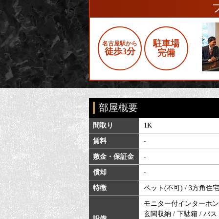
駐車場
名古屋駅から
徒歩3分
完備
部屋概要
間取り
1K
賃料
-
敷金・保証金
-
償却
-
特徴
ペット(不可) / 3方角住宅
モニター付インターホン /
玄関収納 / 下駄箱 / バス
設備