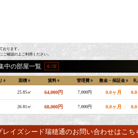
しております。
にご確認の上ご利用ください。
集中の部屋一覧
全2室
り
面積
賃料
管理費
敷金・保証金
礼
64,000円
0.0ヶ月
0.
25.85㎡
7,000円
68,000円
0.0ヶ月
0.
26.81㎡
7,000円
プレイズシード瑞穂通のお問い合わせはこち