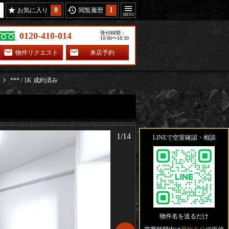
0
1
お気に入り
閲覧履歴
受付時間：
0120-410-014
10:00〜18:30
物件リクエスト
来店予約
*** / 1K 成約済み
1/14
LINEで空室確認・相談
物件名を送るだけ